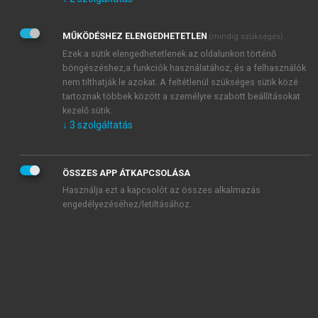
Kérek értesítést az Akadémiai Kiadó Zrt. újdonságairól,
akcióiról.
MŰKÖDÉSHEZ ELENGEDHETETLEN
(mindig szükséges)
Az
Adatkezelési tájékoztatóban
foglaltakat tudomásul
veszem és elfogadom.
Ezek a sütik elengedhetetlenek az oldalunkon történő
Az
Általános vásárlási feltételeket
, valamint a
szotar.net
és a
böngészéshez,a funkciók használatához, és a felhasználók
mersz.hu
oldalak licencszerződéseiben foglaltakat
nem tilthatják le azokat. A feltétlenül szükséges sütik közé
tudomásul veszem és elfogadom.
tartoznak többek között a személyre szabott beállításokat
kezelő sütik.
↓
3
szolgáltatás
KIPRÓBÁLOM
ÖSSZES APP ÁTKAPCSOLÁSA
Használja ezt a kapcsolót az összes alkalmazás
engedélyezéséhez/letiltásához.
MIÉRT ÉRDEMES A MERSZ ONLINE
OKOSKÖNYVTÁRAT HASZNÁLNI?