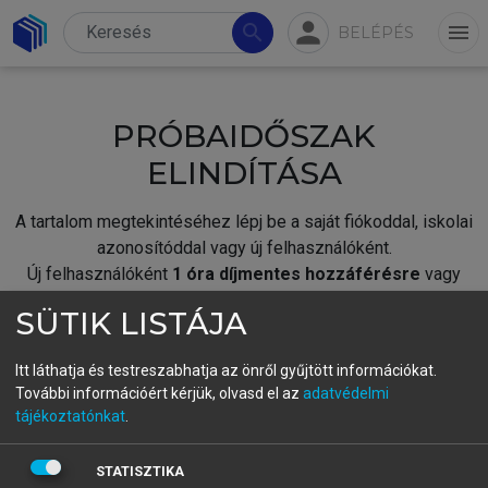
person
search
menu
BELÉPÉS
PRÓBAIDŐSZAK
ELINDÍTÁSA
A tartalom megtekintéséhez lépj be a saját fiókoddal, iskolai
azonosítóddal vagy új felhasználóként.
Új felhasználóként
1 óra díjmentes hozzáférésre
vagy
jogosult.
SÜTIK LISTÁJA
A próbaidőszak elindításához,
jelentkezz
be meglévő
fiókoddal,
vagy hozz létre új fiókot.
Itt láthatja és testreszabhatja az önről gyűjtött információkat.
További információért kérjük, olvasd el az
adatvédelmi
A regisztráció után a
próbaidőszak
automatikusan
elindul.
tájékoztatónkat
.
BELÉPÉS SAJÁT FIÓKKAL
STATISZTIKA