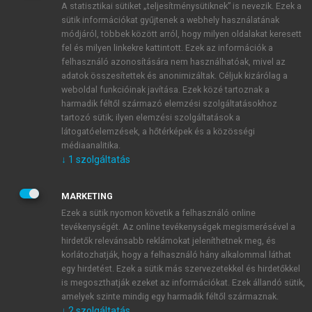
A statisztikai sütiket „teljesítménysütiknek” is nevezik. Ezek a
sütik információkat gyűjtenek a webhely használatának
módjáról, többek között arról, hogy milyen oldalakat keresett
ÚJ FIÓK LÉTREHOZÁSA
fel és milyen linkekre kattintott. Ezek az információk a
1 óra díjmentes hozzáférés
felhasználó azonosítására nem használhatóak, mivel az
adatok összesítettek és anonimizáltak. Céljuk kizárólag a
weboldal funkcióinak javítása. Ezek közé tartoznak a
E-MAIL-CÍM
harmadik féltől származó elemzési szolgáltatásokhoz
tartozó sütik; ilyen elemzési szolgáltatások a
látogatóelemzések, a hőtérképek és a közösségi
NÉV
médiaanalitika.
↓
1
szolgáltatás
JELSZÓ
MARKETING
Ezek a sütik nyomon követik a felhasználó online
tevékenységét. Az online tevékenységek megismerésével a
JELSZÓ ÚJRA
hirdetők relevánsabb reklámokat jeleníthetnek meg, és
korlátozhatják, hogy a felhasználó hány alkalommal láthat
egy hirdetést. Ezek a sütik más szervezetekkel és hirdetőkkel
is megoszthatják ezeket az információkat. Ezek állandó sütik,
Kérek értesítést a MeRSZ újdonságairól, akcióiról.
amelyek szinte mindig egy harmadik féltől származnak.
↓
2
szolgáltatás