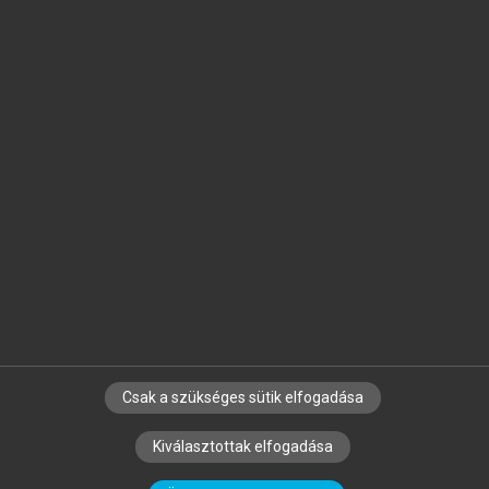
Jelöld meg a számodra fontos részeket, és
készíts
saját
jegyzeteket!
Egyéni előfizetéssel további
MeRSZ+ funkciókat
és
tartalmakat is elérhetsz.
Csak a szükséges sütik elfogadása
SZERZŐKNEK
CÉGEKNEK
KÖNYVTÁROSOKNAK
Kiválasztottak elfogadása
SZERKESZTÉSI ÉS LEKTORÁLÁSI ALAPELVEK