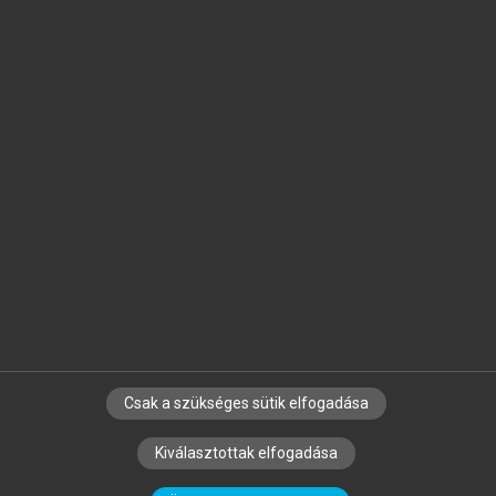
Jelöld meg a számodra fontos részeket, és
készíts
saját
jegyzeteket!
Egyéni előfizetéssel további
MeRSZ+ funkciókat
és
tartalmakat is elérhetsz.
Csak a szükséges sütik elfogadása
SZERZŐKNEK
CÉGEKNEK
KÖNYVTÁROSOKNAK
Kiválasztottak elfogadása
SZERKESZTÉSI ÉS LEKTORÁLÁSI ALAPELVEK