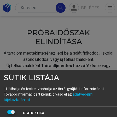
person
search
menu
BELÉPÉS
PRÓBAIDŐSZAK
ELINDÍTÁSA
A tartalom megtekintéséhez lépj be a saját fiókoddal, iskolai
azonosítóddal vagy új felhasználóként.
Új felhasználóként
1 óra díjmentes hozzáférésre
vagy
jogosult.
SÜTIK LISTÁJA
A próbaidőszak elindításához,
jelentkezz
be meglévő
fiókoddal,
vagy hozz létre új fiókot.
Itt láthatja és testreszabhatja az önről gyűjtött információkat.
További információért kérjük, olvasd el az
adatvédelmi
A regisztráció után a
próbaidőszak
automatikusan
elindul.
tájékoztatónkat
.
BELÉPÉS SAJÁT FIÓKKAL
STATISZTIKA