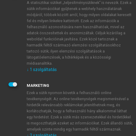
A statisztikai sütiket „teljesítménysütiknek” is nevezik. Ezek a
sütik információkat gyűjtenek a webhely használatának
módjáról, többek között arról, hogy milyen oldalakat keresett
ÚJ FIÓK LÉTREHOZÁSA
fel és milyen linkekre kattintott. Ezek az információk a
1 óra díjmentes hozzáférés
felhasználó azonosítására nem használhatóak, mivel az
adatok összesítettek és anonimizáltak. Céljuk kizárólag a
weboldal funkcióinak javítása. Ezek közé tartoznak a
E-MAIL-CÍM
harmadik féltől származó elemzési szolgáltatásokhoz
tartozó sütik; ilyen elemzési szolgáltatások a
látogatóelemzések, a hőtérképek és a közösségi
NÉV
médiaanalitika.
↓
1
szolgáltatás
JELSZÓ
MARKETING
Ezek a sütik nyomon követik a felhasználó online
tevékenységét. Az online tevékenységek megismerésével a
JELSZÓ ÚJRA
hirdetők relevánsabb reklámokat jeleníthetnek meg, és
korlátozhatják, hogy a felhasználó hány alkalommal láthat
egy hirdetést. Ezek a sütik más szervezetekkel és hirdetőkkel
is megoszthatják ezeket az információkat. Ezek állandó sütik,
Kérek értesítést a MeRSZ újdonságairól, akcióiról.
amelyek szinte mindig egy harmadik féltől származnak.
↓
2
szolgáltatás