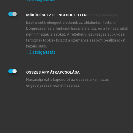
Kérek értesítést az Akadémiai Kiadó Zrt. újdonságairól,
akcióiról.
MŰKÖDÉSHEZ ELENGEDHETETLEN
(mindig szükséges)
Az
Adatkezelési tájékoztatóban
foglaltakat tudomásul
veszem és elfogadom.
Ezek a sütik elengedhetetlenek az oldalunkon történő
Az
Általános vásárlási feltételeket
, valamint a
szotar.net
és a
böngészéshez,a funkciók használatához, és a felhasználók
mersz.hu
oldalak licencszerződéseiben foglaltakat
nem tilthatják le azokat. A feltétlenül szükséges sütik közé
tudomásul veszem és elfogadom.
tartoznak többek között a személyre szabott beállításokat
kezelő sütik.
↓
3
szolgáltatás
KIPRÓBÁLOM
ÖSSZES APP ÁTKAPCSOLÁSA
Használja ezt a kapcsolót az összes alkalmazás
engedélyezéséhez/letiltásához.
MIÉRT ÉRDEMES A MERSZ ONLINE
OKOSKÖNYVTÁRAT HASZNÁLNI?