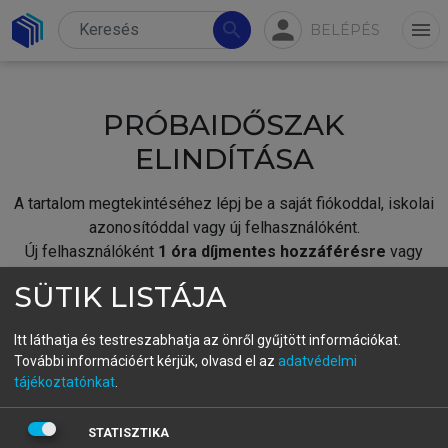
person
search
menu
BELÉPÉS
PRÓBAIDŐSZAK
ELINDÍTÁSA
A tartalom megtekintéséhez lépj be a saját fiókoddal, iskolai
azonosítóddal vagy új felhasználóként.
Új felhasználóként
1 óra díjmentes hozzáférésre
vagy
jogosult.
SÜTIK LISTÁJA
A próbaidőszak elindításához,
jelentkezz
be meglévő
fiókoddal,
vagy hozz létre új fiókot.
Itt láthatja és testreszabhatja az önről gyűjtött információkat.
További információért kérjük, olvasd el az
adatvédelmi
A regisztráció után a
próbaidőszak
automatikusan
elindul.
tájékoztatónkat
.
BELÉPÉS SAJÁT FIÓKKAL
STATISZTIKA