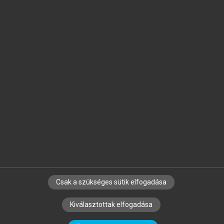
Jelöld meg a számodra fontos részeket, és
készíts
saját
jegyzeteket!
Egyéni előfizetéssel további
MeRSZ+ funkciókat
és
tartalmakat is elérhetsz.
Csak a szükséges sütik elfogadása
SZERZŐKNEK
CÉGEKNEK
KÖNYVTÁROSOKNAK
Kiválasztottak elfogadása
SZERKESZTÉSI ÉS LEKTORÁLÁSI ALAPELVEK