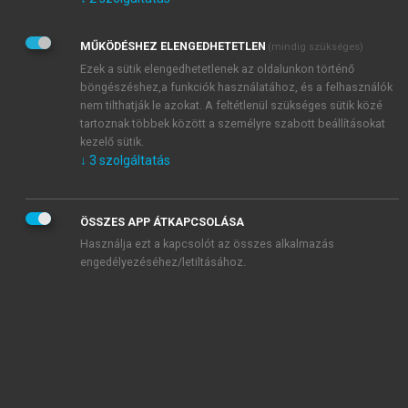
Kérek értesítést az Akadémiai Kiadó Zrt. újdonságairól,
akcióiról.
MŰKÖDÉSHEZ ELENGEDHETETLEN
(mindig szükséges)
Az
Adatkezelési tájékoztatóban
foglaltakat tudomásul
veszem és elfogadom.
Ezek a sütik elengedhetetlenek az oldalunkon történő
Az
Általános vásárlási feltételeket
, valamint a
szotar.net
és a
böngészéshez,a funkciók használatához, és a felhasználók
mersz.hu
oldalak licencszerződéseiben foglaltakat
nem tilthatják le azokat. A feltétlenül szükséges sütik közé
tudomásul veszem és elfogadom.
tartoznak többek között a személyre szabott beállításokat
kezelő sütik.
↓
3
szolgáltatás
KIPRÓBÁLOM
ÖSSZES APP ÁTKAPCSOLÁSA
Használja ezt a kapcsolót az összes alkalmazás
engedélyezéséhez/letiltásához.
MIÉRT ÉRDEMES A MERSZ ONLINE
OKOSKÖNYVTÁRAT HASZNÁLNI?