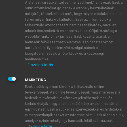
A statisztikai sütiket „teljesítménysütiknek” is nevezik. Ezek a
sütik információkat gyűjtenek a webhely használatának
módjáról, többek között arról, hogy milyen oldalakat keresett
ÚJ FIÓK LÉTREHOZÁSA
fel és milyen linkekre kattintott. Ezek az információk a
1 óra díjmentes hozzáférés
felhasználó azonosítására nem használhatóak, mivel az
adatok összesítettek és anonimizáltak. Céljuk kizárólag a
weboldal funkcióinak javítása. Ezek közé tartoznak a
E-MAIL-CÍM
harmadik féltől származó elemzési szolgáltatásokhoz
tartozó sütik; ilyen elemzési szolgáltatások a
látogatóelemzések, a hőtérképek és a közösségi
NÉV
médiaanalitika.
↓
1
szolgáltatás
JELSZÓ
MARKETING
Ezek a sütik nyomon követik a felhasználó online
tevékenységét. Az online tevékenységek megismerésével a
JELSZÓ ÚJRA
hirdetők relevánsabb reklámokat jeleníthetnek meg, és
korlátozhatják, hogy a felhasználó hány alkalommal láthat
egy hirdetést. Ezek a sütik más szervezetekkel és hirdetőkkel
is megoszthatják ezeket az információkat. Ezek állandó sütik,
Kérek értesítést a MeRSZ újdonságairól, akcióiról.
amelyek szinte mindig egy harmadik féltől származnak.
↓
2
szolgáltatás