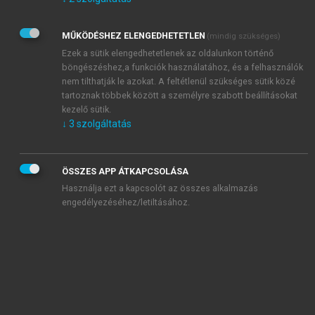
Kérek értesítést az Akadémiai Kiadó Zrt. újdonságairól,
akcióiról.
MŰKÖDÉSHEZ ELENGEDHETETLEN
(mindig szükséges)
Az
Adatkezelési tájékoztatóban
foglaltakat tudomásul
veszem és elfogadom.
Ezek a sütik elengedhetetlenek az oldalunkon történő
Az
Általános vásárlási feltételeket
, valamint a
szotar.net
és a
böngészéshez,a funkciók használatához, és a felhasználók
mersz.hu
oldalak licencszerződéseiben foglaltakat
nem tilthatják le azokat. A feltétlenül szükséges sütik közé
tudomásul veszem és elfogadom.
tartoznak többek között a személyre szabott beállításokat
kezelő sütik.
↓
3
szolgáltatás
KIPRÓBÁLOM
ÖSSZES APP ÁTKAPCSOLÁSA
Használja ezt a kapcsolót az összes alkalmazás
engedélyezéséhez/letiltásához.
MIÉRT ÉRDEMES A MERSZ ONLINE
OKOSKÖNYVTÁRAT HASZNÁLNI?