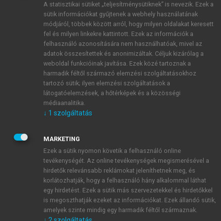
A statisztikai sütiket „teljesítménysütiknek” is nevezik. Ezek a
sütik információkat gyűjtenek a webhely használatának
módjáról, többek között arról, hogy milyen oldalakat keresett
ÚJ FIÓK LÉTREHOZÁSA
fel és milyen linkekre kattintott. Ezek az információk a
1 óra díjmentes hozzáférés
felhasználó azonosítására nem használhatóak, mivel az
adatok összesítettek és anonimizáltak. Céljuk kizárólag a
weboldal funkcióinak javítása. Ezek közé tartoznak a
E-MAIL-CÍM
harmadik féltől származó elemzési szolgáltatásokhoz
tartozó sütik; ilyen elemzési szolgáltatások a
látogatóelemzések, a hőtérképek és a közösségi
NÉV
médiaanalitika.
↓
1
szolgáltatás
JELSZÓ
MARKETING
Ezek a sütik nyomon követik a felhasználó online
tevékenységét. Az online tevékenységek megismerésével a
JELSZÓ ÚJRA
hirdetők relevánsabb reklámokat jeleníthetnek meg, és
korlátozhatják, hogy a felhasználó hány alkalommal láthat
egy hirdetést. Ezek a sütik más szervezetekkel és hirdetőkkel
is megoszthatják ezeket az információkat. Ezek állandó sütik,
Kérek értesítést a MeRSZ újdonságairól, akcióiról.
amelyek szinte mindig egy harmadik féltől származnak.
↓
2
szolgáltatás