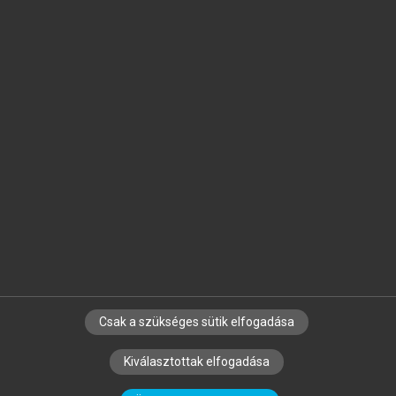
Jelöld meg a számodra fontos részeket, és
készíts
saját
jegyzeteket!
Egyéni előfizetéssel további
MeRSZ+ funkciókat
és
tartalmakat is elérhetsz.
Csak a szükséges sütik elfogadása
SZERZŐKNEK
CÉGEKNEK
KÖNYVTÁROSOKNAK
Kiválasztottak elfogadása
SZERKESZTÉSI ÉS LEKTORÁLÁSI ALAPELVEK