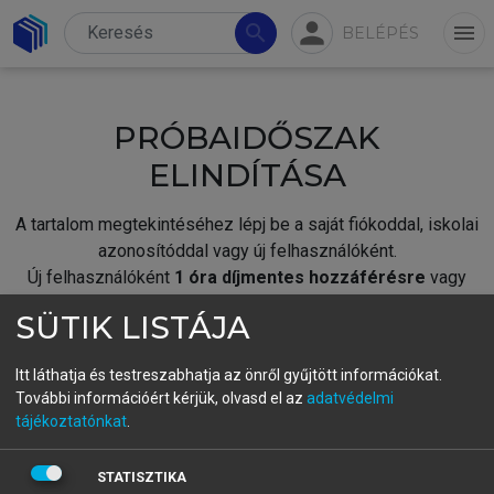
person
search
menu
BELÉPÉS
PRÓBAIDŐSZAK
ELINDÍTÁSA
A tartalom megtekintéséhez lépj be a saját fiókoddal, iskolai
azonosítóddal vagy új felhasználóként.
Új felhasználóként
1 óra díjmentes hozzáférésre
vagy
jogosult.
SÜTIK LISTÁJA
A próbaidőszak elindításához,
jelentkezz
be meglévő
fiókoddal,
vagy hozz létre új fiókot.
Itt láthatja és testreszabhatja az önről gyűjtött információkat.
További információért kérjük, olvasd el az
adatvédelmi
A regisztráció után a
próbaidőszak
automatikusan
elindul.
tájékoztatónkat
.
BELÉPÉS SAJÁT FIÓKKAL
STATISZTIKA