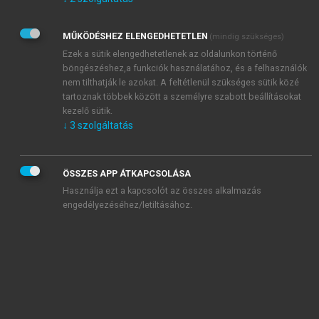
Kérek értesítést az Akadémiai Kiadó Zrt. újdonságairól,
akcióiról.
MŰKÖDÉSHEZ ELENGEDHETETLEN
(mindig szükséges)
Az
Adatkezelési tájékoztatóban
foglaltakat tudomásul
veszem és elfogadom.
Ezek a sütik elengedhetetlenek az oldalunkon történő
Az
Általános vásárlási feltételeket
, valamint a
szotar.net
és a
böngészéshez,a funkciók használatához, és a felhasználók
mersz.hu
oldalak licencszerződéseiben foglaltakat
nem tilthatják le azokat. A feltétlenül szükséges sütik közé
tudomásul veszem és elfogadom.
tartoznak többek között a személyre szabott beállításokat
kezelő sütik.
↓
3
szolgáltatás
KIPRÓBÁLOM
ÖSSZES APP ÁTKAPCSOLÁSA
Használja ezt a kapcsolót az összes alkalmazás
engedélyezéséhez/letiltásához.
MIÉRT ÉRDEMES A MERSZ ONLINE
OKOSKÖNYVTÁRAT HASZNÁLNI?