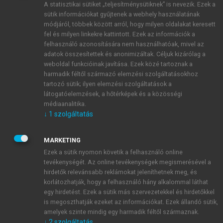
A statisztikai sütiket „teljesítménysütiknek” is nevezik. Ezek a
sütik információkat gyűjtenek a webhely használatának
módjáról, többek között arról, hogy milyen oldalakat keresett
ÚJ FIÓK LÉTREHOZÁSA
fel és milyen linkekre kattintott. Ezek az információk a
1 óra díjmentes hozzáférés
felhasználó azonosítására nem használhatóak, mivel az
adatok összesítettek és anonimizáltak. Céljuk kizárólag a
weboldal funkcióinak javítása. Ezek közé tartoznak a
E-MAIL-CÍM
harmadik féltől származó elemzési szolgáltatásokhoz
tartozó sütik; ilyen elemzési szolgáltatások a
látogatóelemzések, a hőtérképek és a közösségi
NÉV
médiaanalitika.
↓
1
szolgáltatás
JELSZÓ
MARKETING
Ezek a sütik nyomon követik a felhasználó online
tevékenységét. Az online tevékenységek megismerésével a
JELSZÓ ÚJRA
hirdetők relevánsabb reklámokat jeleníthetnek meg, és
korlátozhatják, hogy a felhasználó hány alkalommal láthat
egy hirdetést. Ezek a sütik más szervezetekkel és hirdetőkkel
is megoszthatják ezeket az információkat. Ezek állandó sütik,
Kérek értesítést a MeRSZ újdonságairól, akcióiról.
amelyek szinte mindig egy harmadik féltől származnak.
↓
2
szolgáltatás