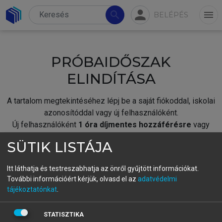
person
search
menu
BELÉPÉS
PRÓBAIDŐSZAK
ELINDÍTÁSA
A tartalom megtekintéséhez lépj be a saját fiókoddal, iskolai
azonosítóddal vagy új felhasználóként.
Új felhasználóként
1 óra díjmentes hozzáférésre
vagy
jogosult.
SÜTIK LISTÁJA
A próbaidőszak elindításához,
jelentkezz
be meglévő
fiókoddal,
vagy hozz létre új fiókot.
Itt láthatja és testreszabhatja az önről gyűjtött információkat.
További információért kérjük, olvasd el az
adatvédelmi
A regisztráció után a
próbaidőszak
automatikusan
elindul.
tájékoztatónkat
.
BELÉPÉS SAJÁT FIÓKKAL
STATISZTIKA