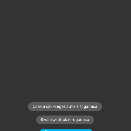
Jelöld meg a számodra fontos részeket, és
készíts
saját
jegyzeteket!
Egyéni előfizetéssel további
MeRSZ+ funkciókat
és
tartalmakat is elérhetsz.
Csak a szükséges sütik elfogadása
SZERZŐKNEK
CÉGEKNEK
KÖNYVTÁROSOKNAK
Kiválasztottak elfogadása
SZERKESZTÉSI ÉS LEKTORÁLÁSI ALAPELVEK