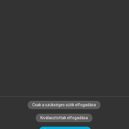
Jelöld meg a számodra fontos részeket, és
készíts
saját
jegyzeteket!
Egyéni előfizetéssel további
MeRSZ+ funkciókat
és
tartalmakat is elérhetsz.
Csak a szükséges sütik elfogadása
SZERZŐKNEK
CÉGEKNEK
KÖNYVTÁROSOKNAK
Kiválasztottak elfogadása
SZERKESZTÉSI ÉS LEKTORÁLÁSI ALAPELVEK