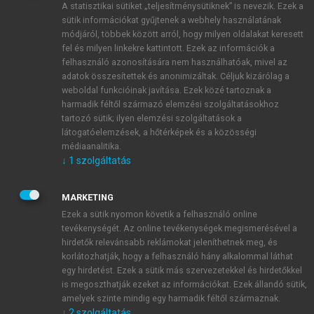
A statisztikai sütiket „teljesítménysütiknek” is nevezik. Ezek a
sütik információkat gyűjtenek a webhely használatának
módjáról, többek között arról, hogy milyen oldalakat keresett
ÚJ FIÓK LÉTREHOZÁSA
fel és milyen linkekre kattintott. Ezek az információk a
1 óra díjmentes hozzáférés
felhasználó azonosítására nem használhatóak, mivel az
adatok összesítettek és anonimizáltak. Céljuk kizárólag a
weboldal funkcióinak javítása. Ezek közé tartoznak a
E-MAIL-CÍM
harmadik féltől származó elemzési szolgáltatásokhoz
tartozó sütik; ilyen elemzési szolgáltatások a
látogatóelemzések, a hőtérképek és a közösségi
NÉV
médiaanalitika.
↓
1
szolgáltatás
JELSZÓ
MARKETING
Ezek a sütik nyomon követik a felhasználó online
tevékenységét. Az online tevékenységek megismerésével a
JELSZÓ ÚJRA
hirdetők relevánsabb reklámokat jeleníthetnek meg, és
korlátozhatják, hogy a felhasználó hány alkalommal láthat
egy hirdetést. Ezek a sütik más szervezetekkel és hirdetőkkel
is megoszthatják ezeket az információkat. Ezek állandó sütik,
Kérek értesítést a MeRSZ újdonságairól, akcióiról.
amelyek szinte mindig egy harmadik féltől származnak.
↓
2
szolgáltatás