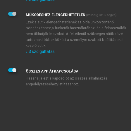
Kérek értesítést az Akadémiai Kiadó Zrt. újdonságairól,
akcióiról.
MŰKÖDÉSHEZ ELENGEDHETETLEN
(mindig szükséges)
Az
Adatkezelési tájékoztatóban
foglaltakat tudomásul
veszem és elfogadom.
Ezek a sütik elengedhetetlenek az oldalunkon történő
Az
Általános vásárlási feltételeket
, valamint a
szotar.net
és a
böngészéshez,a funkciók használatához, és a felhasználók
mersz.hu
oldalak licencszerződéseiben foglaltakat
nem tilthatják le azokat. A feltétlenül szükséges sütik közé
tudomásul veszem és elfogadom.
tartoznak többek között a személyre szabott beállításokat
kezelő sütik.
↓
3
szolgáltatás
KIPRÓBÁLOM
ÖSSZES APP ÁTKAPCSOLÁSA
Használja ezt a kapcsolót az összes alkalmazás
engedélyezéséhez/letiltásához.
MIÉRT ÉRDEMES A MERSZ ONLINE
OKOSKÖNYVTÁRAT HASZNÁLNI?