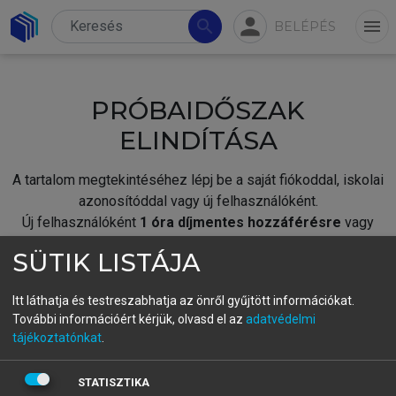
person
search
menu
BELÉPÉS
PRÓBAIDŐSZAK
ELINDÍTÁSA
A tartalom megtekintéséhez lépj be a saját fiókoddal, iskolai
azonosítóddal vagy új felhasználóként.
Új felhasználóként
1 óra díjmentes hozzáférésre
vagy
jogosult.
SÜTIK LISTÁJA
A próbaidőszak elindításához,
jelentkezz
be meglévő
fiókoddal,
vagy hozz létre új fiókot.
Itt láthatja és testreszabhatja az önről gyűjtött információkat.
További információért kérjük, olvasd el az
adatvédelmi
A regisztráció után a
próbaidőszak
automatikusan
elindul.
tájékoztatónkat
.
BELÉPÉS SAJÁT FIÓKKAL
STATISZTIKA