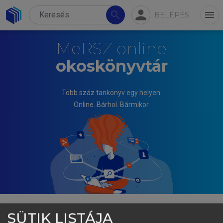
person
search
menu
BELÉPÉS
MeRSZ online
okoskönyvtár
Több száz tankönyv egy helyen.
Online. Bárhol. Bármikor.
SÜTIK LISTÁJA
MAJOR LÁSZLÓ (SZERK.)