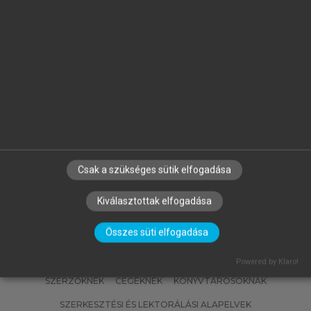
FALUS ANDRÁS, BUZÁS EDIT, HOLUB
MARIANNA CSILLA, RAJNAVÖLGYI
ÉVA (SZERK.)
Az immunológia alapjai
Csak a szükséges sütik elfogadása
Kiválasztottak elfogadása
Összes süti elfogadása
Powered by Klaro!
SZERZŐKNEK
CÉGEKNEK
KÖNYVTÁROSOKNAK
SZERKESZTÉSI ÉS LEKTORÁLÁSI ALAPELVEK