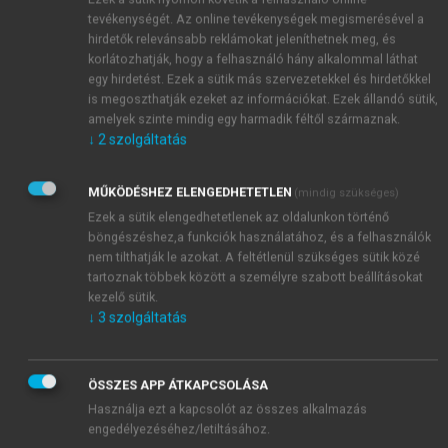
tevékenységét. Az online tevékenységek megismerésével a
hirdetők relevánsabb reklámokat jeleníthetnek meg, és
korlátozhatják, hogy a felhasználó hány alkalommal láthat
egy hirdetést. Ezek a sütik más szervezetekkel és hirdetőkkel
is megoszthatják ezeket az információkat. Ezek állandó sütik,
amelyek szinte mindig egy harmadik féltől származnak.
↓
2
szolgáltatás
MŰKÖDÉSHEZ ELENGEDHETETLEN
(mindig szükséges)
Ezek a sütik elengedhetetlenek az oldalunkon történő
böngészéshez,a funkciók használatához, és a felhasználók
nem tilthatják le azokat. A feltétlenül szükséges sütik közé
tartoznak többek között a személyre szabott beállításokat
kezelő sütik.
↓
3
szolgáltatás
ÖSSZES APP ÁTKAPCSOLÁSA
Használja ezt a kapcsolót az összes alkalmazás
TARTALOMJEGYZÉK
engedélyezéséhez/letiltásához.