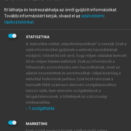
A katasztrófa-készenlét, a
Itt láthatja és testreszabhatja az önről gyűjtött információkat.
További információért kérjük, olvasd el az
adatvédelmi
reagálás és a
tájékoztatónkat
.
beavatkozásbiztonság
STATISZTIKA
egészségügyi alapjai
A statisztikai sütiket „teljesítménysütiknek” is nevezik. Ezek a
sütik információkat gyűjtenek a webhely használatának
módjáról, többek között arról, hogy milyen oldalakat keresett
menu_book
fel és milyen linkekre kattintott. Ezek az információk a
OLVASÁS
felhasználó azonosítására nem használhatóak, mivel az
adatok összesítettek és anonimizáltak. Céljuk kizárólag a
weboldal funkcióinak javítása. Ezek közé tartoznak a
harmadik féltől származó elemzési szolgáltatásokhoz
11.3. A katasztrófák általános,
tartozó sütik; ilyen elemzési szolgáltatások a
látogatóelemzések, a hőtérképek és a közösségi
egészségügyi jellemzői
médiaanalitika.
↓
1
szolgáltatás
MARKETING
Ezek a sütik nyomon követik a felhasználó online