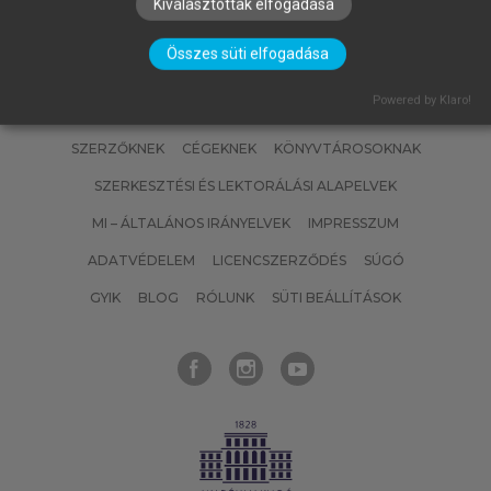
Kiválasztottak elfogadása
Összes süti elfogadása
Powered by Klaro!
SZERZŐKNEK
CÉGEKNEK
KÖNYVTÁROSOKNAK
SZERKESZTÉSI ÉS LEKTORÁLÁSI ALAPELVEK
MI – ÁLTALÁNOS IRÁNYELVEK
IMPRESSZUM
ADATVÉDELEM
LICENCSZERZŐDÉS
SÚGÓ
GYIK
BLOG
RÓLUNK
SÜTI BEÁLLÍTÁSOK