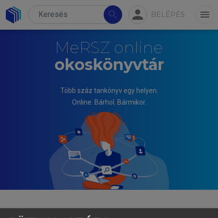
person
search
menu
BELÉPÉS
MeRSZ online
okoskönyvtár
Több száz tankönyv egy helyen.
Online. Bárhol. Bármikor.
MAJOR LÁSZLÓ (SZERK.)