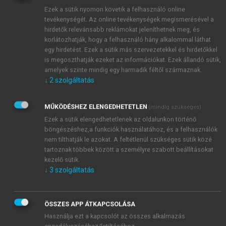
egymástól különíteni.
Ezek a sütik nyomon követik a felhasználó online
A katasztrófák lezajlásának védelmi
tevékenységét. Az online tevékenységek megismerésével a
ciklusfelosztását a
12.1. ábrá
ban
adom meg.
hirdetők relevánsabb reklámokat jeleníthetnek meg, és
korlátozhatják, hogy a felhasználó hány alkalommal láthat
egy hirdetést. Ezek a sütik más szervezetekkel és hirdetőkkel
is megoszthatják ezeket az információkat. Ezek állandó sütik,
amelyek szinte mindig egy harmadik féltől származnak.
↓
2
szolgáltatás
MŰKÖDÉSHEZ ELENGEDHETETLEN
(mindig szükséges)
Ezek a sütik elengedhetetlenek az oldalunkon történő
böngészéshez,a funkciók használatához, és a felhasználók
nem tilthatják le azokat. A feltétlenül szükséges sütik közé
tartoznak többek között a személyre szabott beállításokat
kezelő sütik.
↓
3
szolgáltatás
ÖSSZES APP ÁTKAPCSOLÁSA
Használja ezt a kapcsolót az összes alkalmazás
engedélyezéséhez/letiltásához.