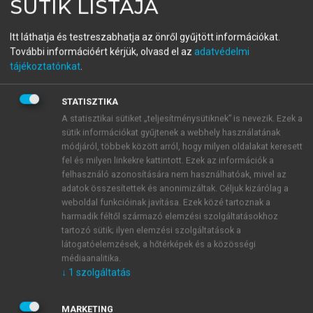
SÜTIK LISTÁJA
A katasztrófa-készenlét, a
Itt láthatja és testreszabhatja az önről gyűjtött információkat.
reagálás és a
További információért kérjük, olvasd el az
adatvédelmi
tájékoztatónkat
.
beavatkozásbiztonság
egészségügyi alapjai
STATISZTIKA
A statisztikai sütiket „teljesítménysütiknek” is nevezik. Ezek a
sütik információkat gyűjtenek a webhely használatának
módjáról, többek között arról, hogy milyen oldalakat keresett
menu_book
OLVASÁS
fel és milyen linkekre kattintott. Ezek az információk a
felhasználó azonosítására nem használhatóak, mivel az
adatok összesítettek és anonimizáltak. Céljuk kizárólag a
weboldal funkcióinak javítása. Ezek közé tartoznak a
12.5. A katasztrófákra való
harmadik féltől származó elemzési szolgáltatásokhoz
tartozó sütik; ilyen elemzési szolgáltatások a
felkészülés feladatai
látogatóelemzések, a hőtérképek és a közösségi
médiaanalitika.
A katasztrófákra való készültség feladatait a
↓
1
szolgáltatás
katasztrófák bekövetkezéséhez képest időrendi
ciklusba lehet rendezni, és szakaszokat jól el lehet
MARKETING