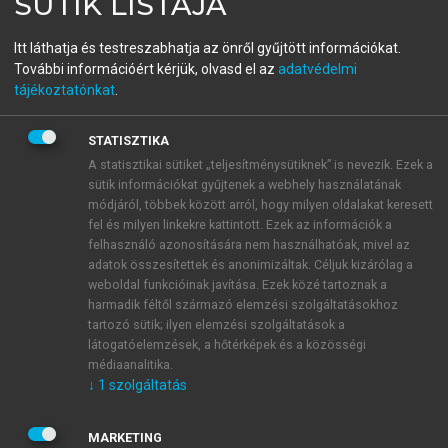
SÜTIK LISTÁJA
A katasztrófa-készenlét, a
Itt láthatja és testreszabhatja az önről gyűjtött információkat.
reagálás és a
További információért kérjük, olvasd el az
adatvédelmi
tájékoztatónkat
.
beavatkozásbiztonság
egészségügyi alapjai
STATISZTIKA
A statisztikai sütiket „teljesítménysütiknek” is nevezik. Ezek a
sütik információkat gyűjtenek a webhely használatának
módjáról, többek között arról, hogy milyen oldalakat keresett
menu_book
OLVASÁS
fel és milyen linkekre kattintott. Ezek az információk a
felhasználó azonosítására nem használhatóak, mivel az
adatok összesítettek és anonimizáltak. Céljuk kizárólag a
weboldal funkcióinak javítása. Ezek közé tartoznak a
harmadik féltől származó elemzési szolgáltatásokhoz
16.5. Tömeges sérültellátás
tartozó sütik; ilyen elemzési szolgáltatások a
(MASCAL)
látogatóelemzések, a hőtérképek és a közösségi
médiaanalitika.
Tömeges sérültellátási helyzet esetén a az ellátási
↓
1
szolgáltatás
igény meghaladja a helyileg igénybe vehető ellátó
kapacitást, ezért külső források igénybevételére van
MARKETING