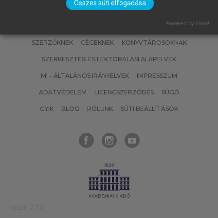
Összes süti elfogadása
Powered by Klaro!
SZERZŐKNEK
CÉGEKNEK
KÖNYVTÁROSOKNAK
SZERKESZTÉSI ÉS LEKTORÁLÁSI ALAPELVEK
MI – ÁLTALÁNOS IRÁNYELVEK
IMPRESSZUM
ADATVÉDELEM
LICENCSZERZŐDÉS
SÚGÓ
GYIK
BLOG
RÓLUNK
SÜTI BEÁLLÍTÁSOK
Verzió: 2.7.2