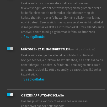
szükség.
Ezek a sütik nyomon követik a felhasználó online
tevékenységét. Az online tevékenységek megismerésével a
hirdetők relevánsabb reklámokat jeleníthetnek meg, és
korlátozhatják, hogy a felhasználó hány alkalommal láthat
egy hirdetést. Ezek a sütik más szervezetekkel és hirdetőkkel
is megoszthatják ezeket az információkat. Ezek állandó sütik,
amelyek szinte mindig egy harmadik féltől származnak.
↓
2
szolgáltatás
MŰKÖDÉSHEZ ELENGEDHETETLEN
(mindig szükséges)
Ezek a sütik elengedhetetlenek az oldalunkon történő
böngészéshez,a funkciók használatához, és a felhasználók
nem tilthatják le azokat. A feltétlenül szükséges sütik közé
tartoznak többek között a személyre szabott beállításokat
kezelő sütik.
↓
3
szolgáltatás
ÖSSZES APP ÁTKAPCSOLÁSA
Használja ezt a kapcsolót az összes alkalmazás
engedélyezéséhez/letiltásához.