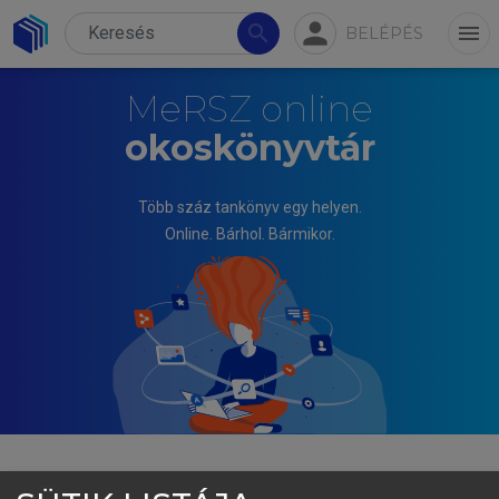
person
search
menu
BELÉPÉS
MeRSZ online
okoskönyvtár
Több száz tankönyv egy helyen.
Online. Bárhol. Bármikor.
MAJOR LÁSZLÓ (SZERK.)