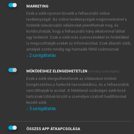
Damage Control Surgery szabályait követve. A
csapatmozgások következtében a közlekedési
MARKETING
balesetek száma is jelentős. A koalíciós erők
Ezek a sütik nyomon követik a felhasználó online
tevékenységét. Az online tevékenységek megismerésével a
ellátásában a mielőbbi anyaországba való evakuáció
hirdetők relevánsabb reklámokat jeleníthetnek meg, és
elve érvényesül. A stabil állapotú sérülteket légi úton
korlátozhatják, hogy a felhasználó hány alkalommal láthat
szállítják az anyaországbeli ellátó helyekre.
egy hirdetést. Ezek a sütik más szervezetekkel és hirdetőkkel
Problémát jelent azonban a helyi hadsereg és
is megoszthatják ezeket az információkat. Ezek állandó sütik,
rendőrség, illetve a polgári lakosság további ellátása.
amelyek szinte mindig egy harmadik féltől származnak.
↓
2
szolgáltatás
A NATO-val való együttműködés alapján a koalíciós
erők által mentorált afgán katonai kórházak jöttek
létre, melyek elfogadható felszereltségűek, azonban
MŰKÖDÉSHEZ ELENGEDHETETLEN
(mindig szükséges)
e megfelelő képzettségű személyzet nagyrészt
Ezek a sütik elengedhetetlenek az oldalunkon történő
böngészéshez,a funkciók használatához, és a felhasználók
hiányzik. Az civil ellátást egy gyakorlatilag polgári
nem tilthatják le azokat. A feltétlenül szükséges sütik közé
egészségügy nélküli országban kell végezni.
tartoznak többek között a személyre szabott beállításokat
kezelő sütik.
↓
3
szolgáltatás
ÖSSZES APP ÁTKAPCSOLÁSA