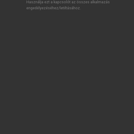
Használja ezt a kapcsolót az összes alkalmazás
engedélyezéséhez/letiltásához.
TARTALOMJEGYZÉK