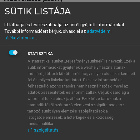
A katasztrófa-készenlét, a
SÜTIK LISTÁJA
reagálás és a
Itt láthatja és testreszabhatja az önről gyűjtött információkat.
beavatkozásbiztonság
További információért kérjük, olvasd el az
adatvédelmi
tájékoztatónkat
.
egészségügyi alapjai
STATISZTIKA
A statisztikai sütiket „teljesítménysütiknek” is nevezik. Ezek a
menu_book
OLVASÁS
sütik információkat gyűjtenek a webhely használatának
módjáról, többek között arról, hogy milyen oldalakat keresett
fel és milyen linkekre kattintott. Ezek az információk a
felhasználó azonosítására nem használhatóak, mivel az
adatok összesítettek és anonimizáltak. Céljuk kizárólag a
16.6. Háborús sérülések
weboldal funkcióinak javítása. Ezek közé tartoznak a
harmadik féltől származó elemzési szolgáltatásokhoz
A harccselekmények kapcsán főleg lövési és
tartozó sütik; ilyen elemzési szolgáltatások a
robbanásos sérülések keletkeznek, utóbbiak egyre
látogatóelemzések, a hőtérképek és a közösségi
növekvő számban. Ezek ellátása külöleges háborús
médiaanalitika.
↓
1
szolgáltatás
sebészeti elvek szerint történik, rendszerint a