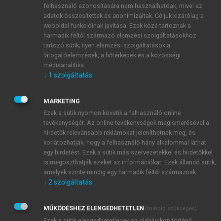
követő egy éven belül dolgozzák ki az üzemeltetői
felhasználó azonosítására nem használhatóak, mivel az
adatok összesítettek és anonimizáltak. Céljuk kizárólag a
biztonsági tervet és jelölik ki a hatósággal
weboldal funkcióinak javítása. Ezek közé tartoznak a
kapcsolatot tartó biztonsági összekötő személyt. [
63
]
harmadik féltől származó elemzési szolgáltatásokhoz
A hazai szabályozás alapját képező Lrtv. célja
tartozó sütik; ilyen elemzési szolgáltatások a
egyrészt a létfontosságú rendszerelemek azonosítása,
látogatóelemzések, a hőtérképek és a közösségi
másrészt a kijelölés megtörténte után a védelem
médiaanalitika.
↓
1
szolgáltatás
biztosítása. A törvény 2013. március 1. napján lépett
hatályba.
A törvény a tárgykör szempontjából alapvető
MARKETING
fogalmakat határoz meg, így a nemzeti és európai
Ezek a sütik nyomon követik a felhasználó online
tevékenységét. Az online tevékenységek megismerésével a
létfontosságú rendszerelem, üzemeltető, ágazati és
hirdetők relevánsabb reklámokat jeleníthetnek meg, és
horizontális kritérium definícióit. A nemzeti és az
korlátozhatják, hogy a felhasználó hány alkalommal láthat
európai létfontosságú rendszerelem kijelölése
egy hirdetést. Ezek a sütik más szervezetekkel és hirdetőkkel
szempontjából külön eljárási procedúráról is
is megoszthatják ezeket az információkat. Ezek állandó sütik,
rendelkezik. Közös szabályokat tartalmaz mind a
amelyek szinte mindig egy harmadik féltől származnak.
↓
2
szolgáltatás
nemzeti, mind az európai létfontosságú
rendszerelem tekintetében a nyilvántartásra, az
adatvédelemre, az ellenőrzésre, az üzemeltetői
MŰKÖDÉSHEZ ELENGEDHETETLEN
(mindig szükséges)
biztonsági tervre, a biztonsági összekötő személyre,
Ezek a sütik elengedhetetlenek az oldalunkon történő