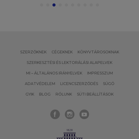
SZERZŐKNEK
CÉGEKNEK
KÖNYVTÁROSOKNAK
SZERKESZTÉSI ÉS LEKTORÁLÁSI ALAPELVEK
MI – ÁLTALÁNOS IRÁNYELVEK
IMPRESSZUM
ADATVÉDELEM
LICENCSZERZŐDÉS
SÚGÓ
GYIK
BLOG
RÓLUNK
SÜTI BEÁLLÍTÁSOK