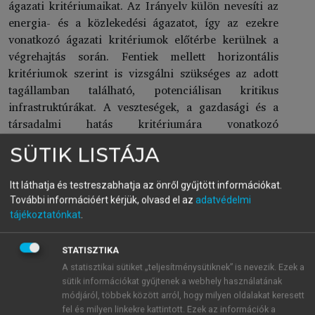
ágazati kritériumaikat. Az Irányelv külön nevesíti az
energia- és a közlekedési ágazatot, így az ezekre
vonatkozó ágazati kritériumok előtérbe kerülnek a
végrehajtás során. Fentiek mellett horizontális
kritériumok szerint is vizsgálni szükséges az adott
tagállamban található, potenciálisan kritikus
infrastruktúrákat. A veszteségek, a gazdasági és a
társadalmi hatás kritériumára vonatkozó
küszöbértékeket a tagállamok eseti alapon
SÜTIK LISTÁJA
határozzák meg, függően az adott infrastruktúra által
biztosított szolgáltatás jellegétől. A tagállamok
Itt láthatja és testreszabhatja az önről gyűjtött információkat.
meghatározzák azokat a potenciális kritikus
További információért kérjük, olvasd el az
adatvédelmi
infrastruktúrákat, amelyek európai szintűek lehetnek.
tájékoztatónkat
.
A tagállam köteles tájékoztatni a hatás alatt álló más
tagállamokat a beazonosítással kapcsolatos
STATISZTIKA
információkról és egyeztetést folytatni velük a
A statisztikai sütiket „teljesítménysütiknek” is nevezik. Ezek a
potenciális hatásokról. A kijelölés csak akkor
sütik információkat gyűjtenek a webhely használatának
történhet meg, ha az érintett tagállamok arról
módjáról, többek között arról, hogy milyen oldalakat keresett
megállapodást kötnek. Az üzemeltetők a kijelölést
fel és milyen linkekre kattintott. Ezek az információk a