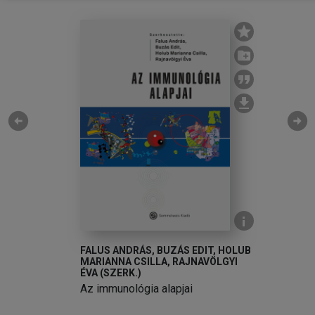
chevron_right
23. Katasztrófák infektológiai vonatkozásai
chevron_right
24. Összegzés és szintézis
chevron_right
Függelék
Rövidítések
Tárgymutató
arrow_circle_left
arrow_circle_right
FALUS ANDRÁS, BUZÁS EDIT, HOLUB
MARIANNA CSILLA, RAJNAVÖLGYI
ÉVA (SZERK.)
Az immunológia alapjai