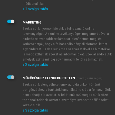
hatásáról, az általuk okozott baleset természetéről,
médiaanalitika.
kiterjedéséről, a mérgezés esetén szükséges
↓
1
szolgáltatás
teendőkről. Fel kell készülni a toxikus kémiai
anyagok koncentrációjának mérésére,
MARKETING
monitorozására. Feladatokat és felelősséget kell
Ezek a sütik nyomon követik a felhasználó online
meghatározni. Fontos a riasztó, figyelmeztető
tevékenységét. Az online tevékenységek megismerésével a
rendszer kiépítése is.
hirdetők relevánsabb reklámokat jeleníthetnek meg, és
Figyelmet kell fordítani arra, hogy az aktuális
korlátozhatják, hogy a felhasználó hány alkalommal láthat
egy hirdetést. Ezek a sütik más szervezetekkel és hirdetőkkel
helyzetről objektív információt tudjunk adni, időben
is megoszthatják ezeket az információkat. Ezek állandó sütik,
tájékoztatni kell a balesetről, annak kiterjedéséről, a
amelyek szinte mindig egy harmadik féltől származnak.
tünetek megjelenési idejéről, a szállítási útvonalról,
↓
2
szolgáltatás
evakuálásra megfelelő helyről, valamint hasznos
tanácsokkal kell ellátni a lakosságot [
120
].
MŰKÖDÉSHEZ ELENGEDHETETLEN
(mindig szükséges)
A felkészülés fontos része az emberi
Ezek a sütik elengedhetetlenek az oldalunkon történő
erőforrások, a szükséges orvosi és nem orvosi
böngészéshez,a funkciók használatához, és a felhasználók
eszközök mennyiségi és minőségi becslése.
Vegyi
nem tilthatják le azokat. A feltétlenül szükséges sütik közé
katasztrófa során óriási háttérkapacitásra,
tartoznak többek között a személyre szabott beállításokat
kezelő sütik.
antidotumokra, infúziókra, védő- és dekontamináló
↓
3
szolgáltatás
eszközökre, oxigénre, respirátorra, elegendő kórházi