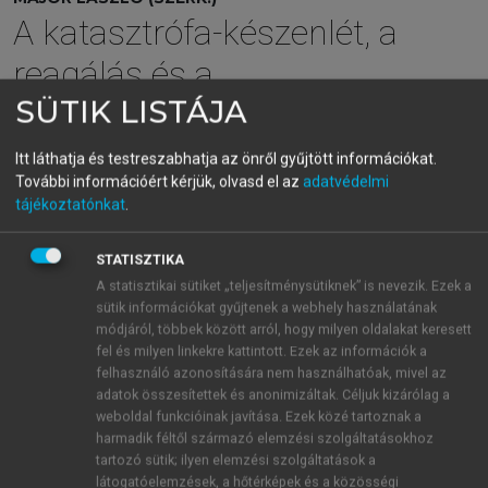
A katasztrófa-készenlét, a
reagálás és a
SÜTIK LISTÁJA
beavatkozásbiztonság
egészségügyi alapjai
Itt láthatja és testreszabhatja az önről gyűjtött információkat.
További információért kérjük, olvasd el az
adatvédelmi
tájékoztatónkat
.
menu_book
OLVASÁS
STATISZTIKA
A statisztikai sütiket „teljesítménysütiknek” is nevezik. Ezek a
sütik információkat gyűjtenek a webhely használatának
módjáról, többek között arról, hogy milyen oldalakat keresett
Felkészülés vegyi katasztrófa
fel és milyen linkekre kattintott. Ezek az információk a
ellátására
felhasználó azonosítására nem használhatóak, mivel az
adatok összesítettek és anonimizáltak. Céljuk kizárólag a
A felkészülés során adatokat kell gyűjteni a
weboldal funkcióinak javítása. Ezek közé tartoznak a
harmadik féltől származó elemzési szolgáltatásokhoz
populáció egészségét veszélyeztető anyagokról
tartozó sütik; ilyen elemzési szolgáltatások a
(baleseti források), azok biológiai, fizikokémiai
látogatóelemzések, a hőtérképek és a közösségi