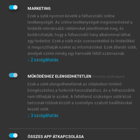
TERVE
MARKETING
Ezek a sütik nyomon követik a felhasználó online
Ahogy a terv neve is mutatja a cél itt az
tevékenységét. Az online tevékenységek megismerésével a
intézménynek helyt adó létesítményt érő esemény
hirdetők relevánsabb reklámokat jeleníthetnek meg, és
(tűz, rombolódás) esetén, a helyben maradás mellett
korlátozhatják, hogy a felhasználó hány alkalommal láthat
történő továbbműködés biztosítása.
egy hirdetést. Ezek a sütik más szervezetekkel és hirdetőkkel
Ennek során meg kell határozni a nélkülözhető
is megoszthatják ezeket az információkat. Ezek állandó sütik,
amelyek szinte mindig egy harmadik féltől származnak.
szakmai profilokat, a megmaradt és használható
↓
2
szolgáltatás
eszközök és helyiségek elosztásának rendjét és
felelősét, illetve fel kell mérni a
MŰKÖDÉSHEZ ELENGEDHETETLEN
(mindig szükséges)
tartalékáramforrás(ok) kapacitását, folyamatos
Ezek a sütik elengedhetetlenek az oldalunkon történő
működtetésének követelményeit, továbbá a kézi
böngészéshez,a funkciók használatához, és a felhasználók
betegmozgatás szervezési feltételeit.
nem tilthatják le azokat. A feltétlenül szükséges sütik közé
Kapcsolódó tervek lehetnek: Egészségügyi
tartoznak többek között a személyre szabott beállításokat
anyagbiztosítási terv, Élelmezési terv,
kezelő sütik.
Kommunikációs terv
↓
3
szolgáltatás
ÖSSZES APP ÁTKAPCSOLÁSA