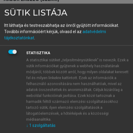
A katasztrófa-készenlét, a
SÜTIK LISTÁJA
reagálás és a
Itt láthatja és testreszabhatja az önről gyűjtött információkat.
beavatkozásbiztonság
További információért kérjük, olvasd el az
adatvédelmi
tájékoztatónkat
.
egészségügyi alapjai
STATISZTIKA
A statisztikai sütiket „teljesítménysütiknek” is nevezik. Ezek a
menu_book
OLVASÁS
sütik információkat gyűjtenek a webhely használatának
módjáról, többek között arról, hogy milyen oldalakat keresett
fel és milyen linkekre kattintott. Ezek az információk a
felhasználó azonosítására nem használhatóak, mivel az
adatok összesítettek és anonimizáltak. Céljuk kizárólag a
AZ INTÉZMÉNYBEN
weboldal funkcióinak javítása. Ezek közé tartoznak a
KELETKEZETT KÁROK, ILLETVE
harmadik féltől származó elemzési szolgáltatásokhoz
tartozó sütik; ilyen elemzési szolgáltatások a
A MŰKÖDÉST AKADÁLYOZÓ
látogatóelemzések, a hőtérképek és a közösségi
KÖRÜLMÉNYEK KÖZÖTT AZ
médiaanalitika.
↓
1
szolgáltatás
ELLÁTÁS FENNTARTÁSÁNAK