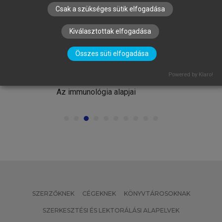
Csak a szükséges sütik elfogadása
Kiválasztottak elfogadása
Összes süti elfogadása
FALUS ANDRÁS, BUZÁS EDIT, HOLUB
MARIANNA CSILLA, RAJNAVÖLGYI
Powered by Klaro!
ÉVA (SZERK.)
Az immunológia alapjai
SZERZŐKNEK
CÉGEKNEK
KÖNYVTÁROSOKNAK
SZERKESZTÉSI ÉS LEKTORÁLÁSI ALAPELVEK