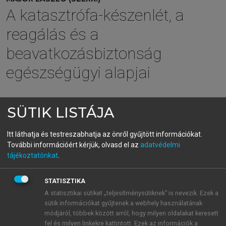
A katasztrófa-készenlét, a
reagálás és a
beavatkozásbiztonság
egészségügyi alapjai
menu_book
OLVASÁS
SÜTIK LISTÁJA
Itt láthatja és testreszabhatja az önről gyűjtött információkat.
További információért kérjük, olvasd el az
adatvédelmi
HIVATÁSOS ERŐK
tájékoztatónkat
.
FELKÉSZÍTÉSE EGÉSZSÉGÜGYI
STATISZTIKA
FELADATOK ELLÁTÁSÁRA
A statisztikai sütiket „teljesítménysütiknek” is nevezik. Ezek a
sütik információkat gyűjtenek a webhely használatának
A hazai gyakorlatban ez a fajta képességnövelés
módjáról, többek között arról, hogy milyen oldalakat keresett
szinte minden beavatkozó csoportban elindult már.
fel és milyen linkekre kattintott. Ezek az információk a