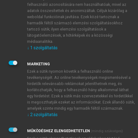
Legrégebbi gyökerekkel a Honvédség állományának
felhasználó azonosítására nem használhatóak, mivel az
képzése áll, ahol a taktikai beavatkozók számára igen
adatok összesítettek és anonimizáltak. Céljuk kizárólag a
weboldal funkcióinak javítása. Ezek közé tartoznak a
komoly evidenciával bíró, nemzetközi irányelvek
harmadik féltől származó elemzési szolgáltatásokhoz
(TCCC – Tactical Combat Casualty Care) állnak
tartozó sütik; ilyen elemzési szolgáltatások a
rendelkezésre; ezeknek megfelelően történik a
látogatóelemzések, a hőtérképek és a közösségi
harctéri életmentő katonák (HÉK), harctéri
médiaanalitika.
mentőkatonák (HMK), a műveleti egészségügyi
↓
1
szolgáltatás
specialisták (MES), illetve az egészségügyi
képesítésű műveleti katonák (EKMK) felkészítése is.
MARKETING
A hivatásos erők közt már-már „történelminek”
Ezek a sütik nyomon követik a felhasználó online
számítanak és ezen egészségügyi erők jogállása is
tevékenységét. Az online tevékenységek megismerésével a
hirdetők relevánsabb reklámokat jeleníthetnek meg, és
kellően tisztázott. A 2/2014. (II.28.) HM rendelet
korlátozhatják, hogy a felhasználó hány alkalommal láthat
egyértelműen rendelkezik a velük kapcsolatos
egy hirdetést. Ezek a sütik más szervezetekkel és hirdetőkkel
részletekről, így a szakképzés formáját, intézményi
is megoszthatják ezeket az információkat. Ezek állandó sütik,
környezetét, elvégezhető tevékenységek listáját,
amelyek szinte mindig egy harmadik féltől származnak.
kompetencia határokat tartalmaz.
↓
2
szolgáltatás
Képességeiket Magyarországon különleges
jogrend esetén, külföldön békeműveletek során és
MŰKÖDÉSHEZ ELENGEDHETETLEN
(mindig szükséges)
műveleti területen végrehajtott katonai tevékenységek