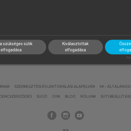
YIMESI TIMEA
MAGDALENA ROGUSKA-NÉM
lmozdulások és riturnáliák a
Mozgásban, múltban, nyelvb
ortárs francia és magyar
tányéron
rodalomban
a szükséges sütik
Kiválasztottak
Összes
elfogadása
elfogadása
elfog
Pow
KNAK
SZERKESZTÉSI ÉS LEKTORÁLÁSI ALAPELVEK
MI – ÁLTALÁNOS
ICENCSZERZŐDÉS
SÚGÓ
GYIK
BLOG
RÓLUNK
SÜTI BEÁLLÍTÁS