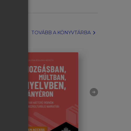
chevron_right
TOVÁBB A KÖNYVTÁRBA
arrow_circle_right