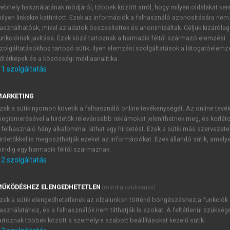
ebhely használatának módjáról, többek között arról, hogy milyen oldalakat kere
ilyen linkekre kattintott. Ezek az információk a felhasználó azonosítására nem
asználhatóak, mivel az adatok összesítettek és anonimizáltak. Céljuk kizáróla
unkcióinak javítása. Ezek közé tartoznak a harmadik féltől származó elemzési
zolgáltatásokhoz tartozó sütik; ilyen elemzési szolgáltatások a látogatóelemz
őtérképek és a közösségi médiaanalitika.
1
szolgáltatás
çal (oc) nyelvű irodalom [S. O.]
MARKETING
zek a sütik nyomon követik a felhasználó online tevékenységét. Az online tev
egismerésével a hirdetők relevánsabb reklámokat jeleníthetnek meg, és korlát
 felhasználó hány alkalommal láthat egy hirdetést. Ezek a sütik más szervezete
TARTALOMJEGYZÉK
irdetőkkel is megoszthatják ezeket az információkat. Ezek állandó sütik, amely
indig egy harmadik féltől származnak.
2
szolgáltatás
ILÁGIRODALOM
presszum
ŰKÖDÉSHEZ ELENGEDHETETLEN
(mindig szükséges)
vezető [P. J.]
zek a sütik elengedhetetlenek az oldalunkon történő böngészéshez,a funkciók
 Ókori irodalom [R. Zs.]
asználatához, és a felhasználók nem tilthatják le azokat. A feltétlenül szükség
 A középkor irodalma [P. J.]
artoznak többek között a személyre szabott beállításokat kezelő sütik.