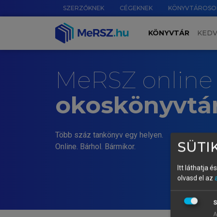
SZERZŐKNEK
CÉGEKNEK
KÖNYVTÁROSO
KÖNYVTÁR
KED
MeRSZ online
okoskönyvtá
Több száz tankönyv egy helyen.
SÜTIK
Online. Bárhol. Bármikor.
Itt láthatja 
olvasd el az
S
A