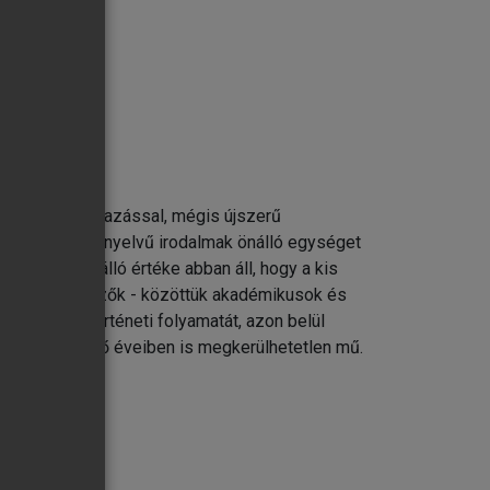
rthető fogalmazással, mégis újszerű
l a különböző nyelvű irodalmak önálló egységet
e és egyedülálló értéke abban áll, hogy a kis
t létre. A szerzők - közöttük akadémikusok és
girodalom történeti folyamatát, azon belül
kú képzés első éveiben is megkerülhetetlen mű.