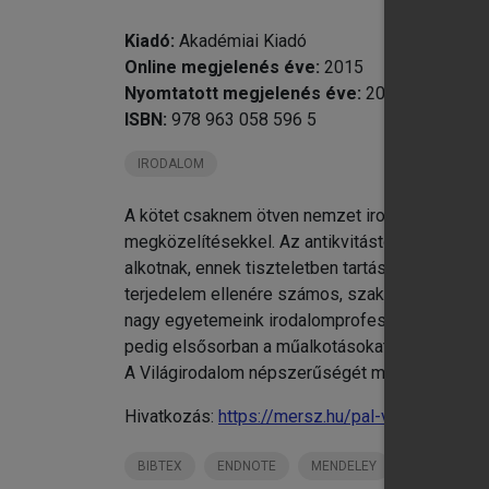
chevron_right
5.
chevron_right
6.
Kiadó:
Akadémiai Kiadó
chevron_right
7.
Online megjelenés éve:
2015
chevron_right
8.
Nyomtatott megjelenés éve:
2005
Té
ISBN:
978 963 058 596 5
Bi
IRODALOM
A kötet csaknem ötven nemzet irodalmának össz
megközelítésekkel. Az antikvitástól egészen a 
alkotnak, ennek tiszteletben tartásával tárulkoz
terjedelem ellenére számos, szakterületét kivá
nagy egyetemeink irodalomprofesszorai - újszer
pedig elsősorban a műalkotásokat. A kötet nem
A Világirodalom népszerűségét mutatja, hogy m
Hivatkozás:
https://mersz.hu/pal-vilagirodalom/
BIBTEX
ENDNOTE
MENDELEY
ZOTERO