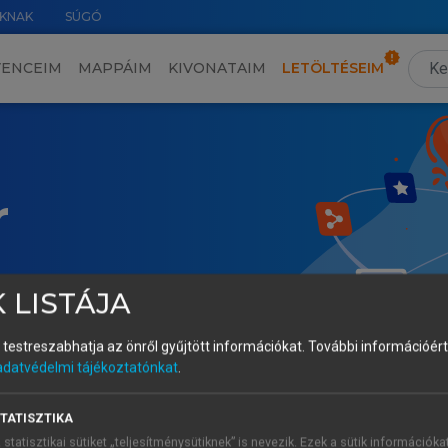
KNAK
SÚGÓ
VENCEIM
MAPPÁIM
KIVONATAIM
LETÖLTÉSEIM
r
 LISTÁJA
és testreszabhatja az önről gyűjtött információkat.
További információért 
adatvédelmi tájékoztatónkat
.
TATISZTIKA
 statisztikai sütiket „teljesítménysütiknek” is nevezik. Ezek a sütik információka