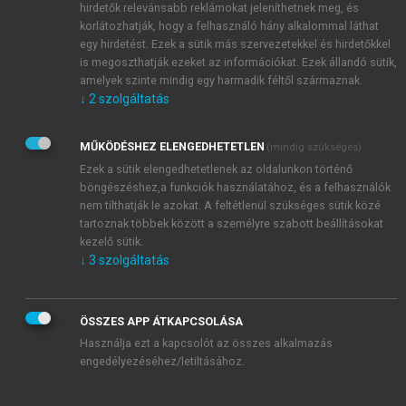
hirdetők relevánsabb reklámokat jeleníthetnek meg, és
korlátozhatják, hogy a felhasználó hány alkalommal láthat
egy hirdetést. Ezek a sütik más szervezetekkel és hirdetőkkel
is megoszthatják ezeket az információkat. Ezek állandó sütik,
amelyek szinte mindig egy harmadik féltől származnak.
↓
2
szolgáltatás
MŰKÖDÉSHEZ ELENGEDHETETLEN
(mindig szükséges)
Ezek a sütik elengedhetetlenek az oldalunkon történő
TARTALOMJEGYZÉK
böngészéshez,a funkciók használatához, és a felhasználók
nem tilthatják le azokat. A feltétlenül szükséges sütik közé
tartoznak többek között a személyre szabott beállításokat
kezelő sütik.
VILÁGIRODALOM
↓
3
szolgáltatás
Impresszum
Bevezető [P. J.]
chevron_right
1. Ókori irodalom [R. Zs.]
ÖSSZES APP ÁTKAPCSOLÁSA
chevron_right
2. A középkor irodalma [P. J.]
Használja ezt a kapcsolót az összes alkalmazás
chevron_right
3. Reneszánsz [P. J.]
engedélyezéséhez/letiltásához.
chevron_right
3.1. Az olasz irodalom [P. J.]