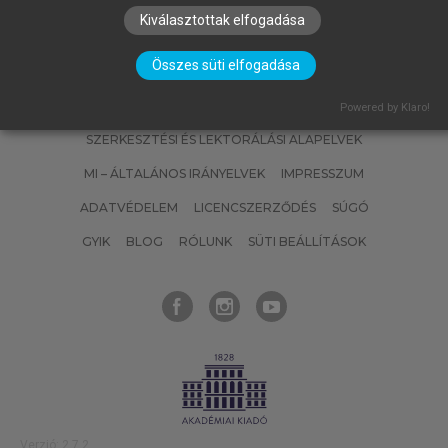
Kiválasztottak elfogadása
Összes süti elfogadása
SZERZŐKNEK
CÉGEKNEK
KÖNYVTÁROSOKNAK
Powered by Klaro!
SZERKESZTÉSI ÉS LEKTORÁLÁSI ALAPELVEK
MI – ÁLTALÁNOS IRÁNYELVEK
IMPRESSZUM
ADATVÉDELEM
LICENCSZERZŐDÉS
SÚGÓ
GYIK
BLOG
RÓLUNK
SÜTI BEÁLLÍTÁSOK
Verzió: 2.7.2