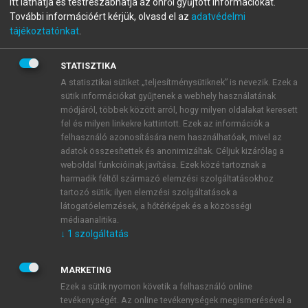
Itt láthatja és testreszabhatja az önről gyűjtött információkat.
menu_book
OLVASÁS
Világirodalom
További információért kérjük, olvasd el az
adatvédelmi
tájékoztatónkat
.
STATISZTIKA
A statisztikai sütiket „teljesítménysütiknek” is nevezik. Ezek a
3.1. Az olasz irodalom [P. J.]
sütik információkat gyűjtenek a webhely használatának
módjáról, többek között arról, hogy milyen oldalakat keresett
fel és milyen linkekre kattintott. Ezek az információk a
felhasználó azonosítására nem használhatóak, mivel az
adatok összesítettek és anonimizáltak. Céljuk kizárólag a
weboldal funkcióinak javítása. Ezek közé tartoznak a
harmadik féltől származó elemzési szolgáltatásokhoz
tartozó sütik; ilyen elemzési szolgáltatások a
látogatóelemzések, a hőtérképek és a közösségi
médiaanalitika.
↓
1
szolgáltatás
MARKETING
Ezek a sütik nyomon követik a felhasználó online
tevékenységét. Az online tevékenységek megismerésével a