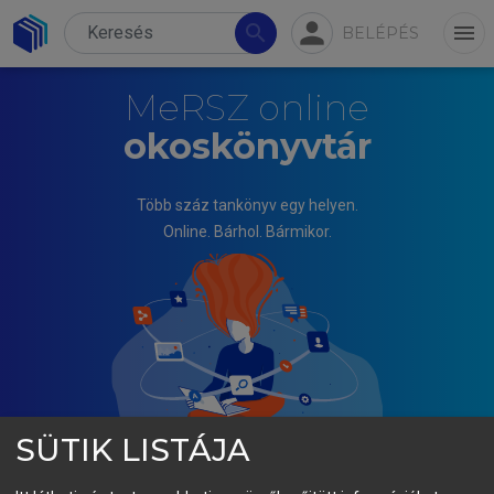
person
search
menu
BELÉPÉS
MeRSZ online
okoskönyvtár
Több száz tankönyv egy helyen.
Online. Bárhol. Bármikor.
SÜTIK LISTÁJA
PÁL JÓZSEF (SZERK.)