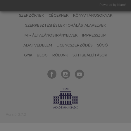
Powered by Klaro!
SZERZŐKNEK
CÉGEKNEK
KÖNYVTÁROSOKNAK
SZERKESZTÉSI ÉS LEKTORÁLÁSI ALAPELVEK
MI – ÁLTALÁNOS IRÁNYELVEK
IMPRESSZUM
ADATVÉDELEM
LICENCSZERZŐDÉS
SÚGÓ
GYIK
BLOG
RÓLUNK
SÜTI BEÁLLÍTÁSOK
Verzió: 2.7.2