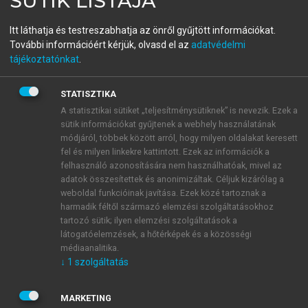
SÜTIK LISTÁJA
menu_book
OLVASÁS
Világirodalom
Itt láthatja és testreszabhatja az önről gyűjtött információkat.
További információért kérjük, olvasd el az
adatvédelmi
tájékoztatónkat
.
Shakespeare
STATISZTIKA
A statisztikai sütiket „teljesítménysütiknek” is nevezik. Ezek a
Hiába ismerjük egészen pontosan William
sütik információkat gyűjtenek a webhely használatának
Shakespeare (1564–1616) életrajzát, ebben szinte
módjáról, többek között arról, hogy milyen oldalakat keresett
semmi sem utal az irodalmi géniuszra. Az utókor egy
fel és milyen linkekre kattintott. Ezek az információk a
része nem is tudta megemészteni ezt a tényt. Mai
felhasználó azonosítására nem használhatóak, mivel az
napig sokan vannak, akik állítják: Shakespeare a
adatok összesítettek és anonimizáltak. Céljuk kizárólag a
weboldal funkcióinak javítása. Ezek közé tartoznak a
darabjait nem maga írta, csak nevét adta egy
harmadik féltől származó elemzési szolgáltatásokhoz
ismeretlenségét megőrizni kívánó zseninek, aki
tartozó sütik; ilyen elemzési szolgáltatások a
lehetett főúr vagy vezető értelmiségi. A számos
látogatóelemzések, a hőtérképek és a közösségi
meggyanúsított szerzőjelölt közül Sir Francis Bacon,
médiaanalitika.
a filozófus neve került be leginkább a köztudatba, ám
↓
1
szolgáltatás
az ellen-Shakespeare-teóriák valahol mind
sántítanak. Például, ha Bacon lett volna a
Hamlet
és a
MARKETING