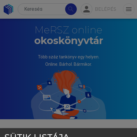
person
search
menu
BELÉPÉS
MeRSZ online
okoskönyvtár
Több száz tankönyv egy helyen.
Online. Bárhol. Bármikor.
PÁL JÓZSEF (SZERK.)