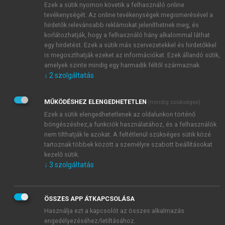
többi darab szerzője, miért kritizálta volna a
poeta
Ezek a sütik nyomon követik a felhasználó online
doctus
Ben Jonson Shakespeare-t azzal, hogy „latin
tevékenységét. Az online tevékenységek megismerésével a
hirdetők relevánsabb reklámokat jeleníthetnek meg, és
tudása kevés volt, görögül pedig még annyira sem
korlátozhatják, hogy a felhasználó hány alkalommal láthat
tudott”?
egy hirdetést. Ezek a sütik más szervezetekkel és hirdetőkkel
is megoszthatják ezeket az információkat. Ezek állandó sütik,
amelyek szinte mindig egy harmadik féltől származnak.
↓
2
szolgáltatás
MŰKÖDÉSHEZ ELENGEDHETETLEN
(mindig szükséges)
Ezek a sütik elengedhetetlenek az oldalunkon történő
böngészéshez,a funkciók használatához, és a felhasználók
nem tilthatják le azokat. A feltétlenül szükséges sütik közé
tartoznak többek között a személyre szabott beállításokat
kezelő sütik.
↓
3
szolgáltatás
ÖSSZES APP ÁTKAPCSOLÁSA
Használja ezt a kapcsolót az összes alkalmazás
engedélyezéséhez/letiltásához.