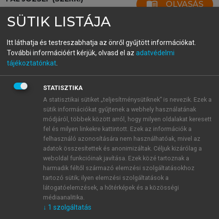
menu_book
OLVASÁS
Világirodalom
SÜTIK LISTÁJA
Itt láthatja és testreszabhatja az önről gyűjtött információkat.
További információért kérjük, olvasd el az
adatvédelmi
A viktoriánus korszak légköre
tájékoztatónkat
.
[P. Á.]
STATISZTIKA
Az angol irodalomtörténetek a 19. századot két
A statisztikai sütiket „teljesítménysütiknek” is nevezik. Ezek a
szakaszra szokták bontani, a romantika korára és a
sütik információkat gyűjtenek a webhely használatának
Viktória királynő uralkodásával (1837–1901)
módjáról, többek között arról, hogy milyen oldalakat keresett
fel és milyen linkekre kattintott. Ezek az információk a
nagyjából egybeeső ún. viktoriánus korszakra, a két
felhasználó azonosítására nem használhatóak, mivel az
szakaszt azonban nem választja el markánsan
adatok összesítettek és anonimizáltak. Céljuk kizárólag a
semmilyen radikális szemléletváltás. A viktoriánusok
weboldal funkcióinak javítása. Ezek közé tartoznak a
a folytonosság gondolatában éltek. Magukat
harmadik féltől származó elemzési szolgáltatásokhoz
leginkább a középkor egységes katolikus látásmódja
tartozó sütik; ilyen elemzési szolgáltatások a
látogatóelemzések, a hőtérképek és a közösségi
és szilárd hierarchikus társadalmi rendje
médiaanalitika.
felszámolódási folyamata utolsó állomásának
↓
1
szolgáltatás
tekintették. Ezen az úton elődeik voltak a reneszánsz