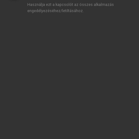
Használja ezt a kapcsolót az összes alkalmazás
sorozata, mely optimizmust és magabiztosságot
engedélyezéséhez/letiltásához.
sugallt.