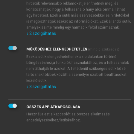
hirdetők relevánsabb reklámokat jeleníthetnek meg, és
korlátozhatják, hogy a felhasználó hány alkalommal láthat
egy hirdetést. Ezek a sütik más szervezetekkel és hirdetőkkel
is megoszthatják ezeket az információkat. Ezek állandó sütik,
amelyek szinte mindig egy harmadik féltől származnak.
↓
2
szolgáltatás
MŰKÖDÉSHEZ ELENGEDHETETLEN
(mindig szükséges)
Ezek a sütik elengedhetetlenek az oldalunkon történő
böngészéshez,a funkciók használatához, és a felhasználók
nem tilthatják le azokat. A feltétlenül szükséges sütik közé
TARTALOMJEGYZÉK
tartoznak többek között a személyre szabott beállításokat
kezelő sütik.
↓
3
szolgáltatás
VILÁGIRODALOM
Impresszum
Bevezető [P. J.]
ÖSSZES APP ÁTKAPCSOLÁSA
chevron_right
1. Ókori irodalom [R. Zs.]
Használja ezt a kapcsolót az összes alkalmazás
engedélyezéséhez/letiltásához.
1.1. Egyiptomi irodalom [R. Zs.]
chevron_right
1.2. Elő-Ázsia irodalmai [R. Zs.]