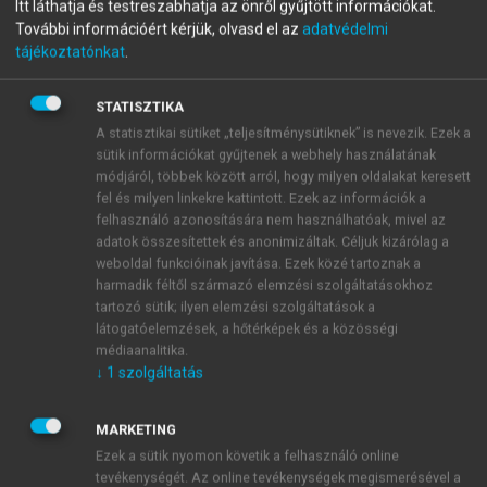
menu_book
Itt láthatja és testreszabhatja az önről gyűjtött információkat.
OLVASÁS
Világirodalom
További információért kérjük, olvasd el az
adatvédelmi
tájékoztatónkat
.
STATISZTIKA
A statisztikai sütiket „teljesítménysütiknek” is nevezik. Ezek a
1.6.2. A klasszikus irodalom [R.
sütik információkat gyűjtenek a webhely használatának
Zs.]
módjáról, többek között arról, hogy milyen oldalakat keresett
fel és milyen linkekre kattintott. Ezek az információk a
felhasználó azonosítására nem használhatóak, mivel az
adatok összesítettek és anonimizáltak. Céljuk kizárólag a
weboldal funkcióinak javítása. Ezek közé tartoznak a
harmadik féltől származó elemzési szolgáltatásokhoz
tartozó sütik; ilyen elemzési szolgáltatások a
látogatóelemzések, a hőtérképek és a közösségi
médiaanalitika.
↓
1
szolgáltatás
MARKETING
Ezek a sütik nyomon követik a felhasználó online
tevékenységét. Az online tevékenységek megismerésével a