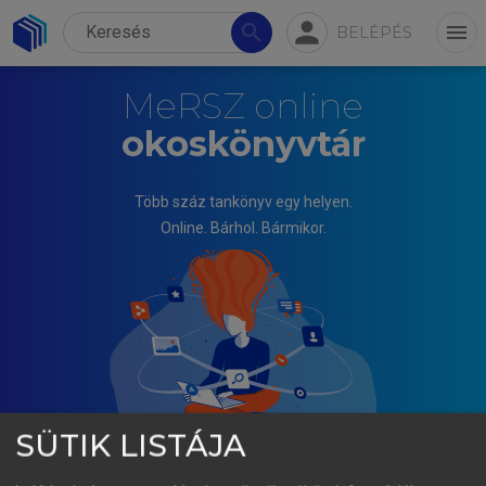
person
search
menu
BELÉPÉS
MeRSZ online
okoskönyvtár
Több száz tankönyv egy helyen.
Online. Bárhol. Bármikor.
SÜTIK LISTÁJA
PÁL JÓZSEF (SZERK.)