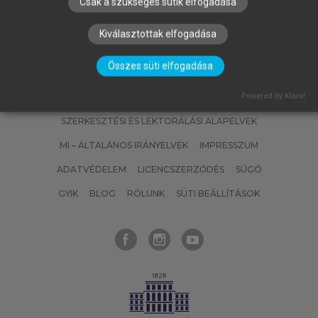
Csak a szükséges sütik elfogadása
Kiválasztottak elfogadása
Összes süti elfogadása
Powered by Klaro!
SZERZŐKNEK
CÉGEKNEK
KÖNYVTÁROSOKNAK
SZERKESZTÉSI ÉS LEKTORÁLÁSI ALAPELVEK
MI – ÁLTALÁNOS IRÁNYELVEK
IMPRESSZUM
ADATVÉDELEM
LICENCSZERZŐDÉS
SÚGÓ
GYIK
BLOG
RÓLUNK
SÜTI BEÁLLÍTÁSOK