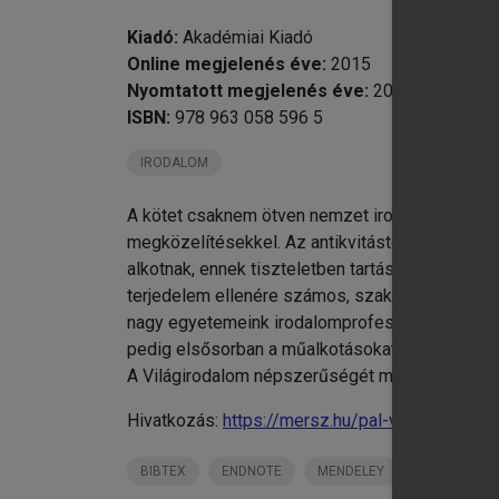
Kiadó:
Akadémiai Kiadó
Online megjelenés éve:
2015
Nyomtatott megjelenés éve:
2005
ISBN:
978 963 058 596 5
IRODALOM
A kötet csaknem ötven nemzet irodalmának össz
megközelítésekkel. Az antikvitástól egészen a 
chevron_right
alkotnak, ennek tiszteletben tartásával tárulkoz
chevron_right
2.
terjedelem ellenére számos, szakterületét kivá
chevron_right
3.
nagy egyetemeink irodalomprofesszorai - újszer
chevron_right
4.
pedig elsősorban a műalkotásokat. A kötet nem
chevron_right
5.
A Világirodalom népszerűségét mutatja, hogy m
chevron_right
6.
Hivatkozás:
https://mersz.hu/pal-vilagirodalom/
chevron_right
7.
chevron_right
8.
BIBTEX
ENDNOTE
MENDELEY
ZOTERO
Té