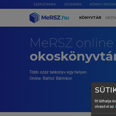
SZERZŐKNEK
CÉGEKNEK
KÖNYVTÁROSO
KÖNYVTÁR
KED
MeRSZ online
okoskönyvtá
Több száz tankönyv egy helyen.
Online. Bárhol. Bármikor.
SÜTIK
Itt láthatja 
olvasd el az