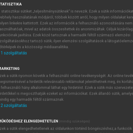
TATISZTIKA
 statisztikai sütiket „teljesítménysütiknek” is nevezik. Ezek a sütik információka
ebhely használatának módjáról, többek között arról, hogy milyen oldalakat kere
ilyen linkekre kattintott. Ezek az információk a felhasználó azonosítására nem
asználhatóak, mivel az adatok összesítettek és anonimizáltak. Céljuk kizáróla
unkcióinak javítása. Ezek közé tartoznak a harmadik féltől származó elemzési
zolgáltatásokhoz tartozó sütik; ilyen elemzési szolgáltatások a látogatóelemz
őtérképek és a közösségi médiaanalitika.
Aiszkhülosz
1
szolgáltatás
 (Kr. e. 525–456) olyan fontos újításokat vezetett be, hogy ne
sz felelgetett a kar énekére vagy talán inkább magyarázta a
MARKETING
gazi drámai cselekmény lehetőségét. Nem kevésbé jelentős vo
zek a sütik nyomon követik a felhasználó online tevékenységét. Az online tev
egismerésével a hirdetők relevánsabb reklámokat jeleníthetnek meg, és korlát
egteremtése. Ennek alakulása feltételezhetőleg nyomon is köve
 felhasználó hány alkalommal láthat egy hirdetést. Ezek a sütik más szervezete
melynek darabjai tartalmilag nem függtek össze. Ha feltételezz
irdetőkkel is megoszthatják ezeket az információkat. Ezek állandó sütik, amely
viszont a 467-ben bemutatott thébai trilógia ilyen, úgy ez utób
indig egy harmadik féltől származnak.
l meg tudjuk állapítani, talán Sztészikhorosz mintájára eléggé
2
szolgáltatás
k, mint megjelenítették, mert tartalmi okokból bajosan lette
 öröklődő átok előadásában. A 465 és 459 közt, esetleg 4
ŰKÖDÉSHEZ ELENGEDHETETLEN
(mindig szükséges)
jabban valószínűvé vált – az eddigi közfelfogástól eltérőleg 
zek a sütik elengedhetetlenek az oldalunkon történő böngészéshez,a funkciók