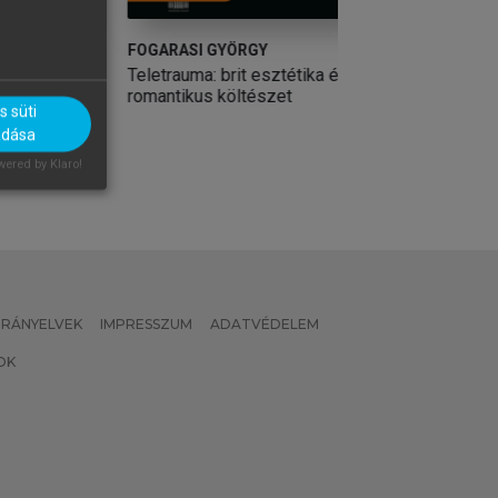
ETH
FOGARASI GYÖRGY
HANSÁGI ÁGNES, 
(SZERK.)
en,
Teletrauma: brit esztétika és
Történetek az ir
romantikus költészet
 süti
médiatörténetébő
adása
ered by Klaro!
 IRÁNYELVEK
IMPRESSZUM
ADATVÉDELEM
OK