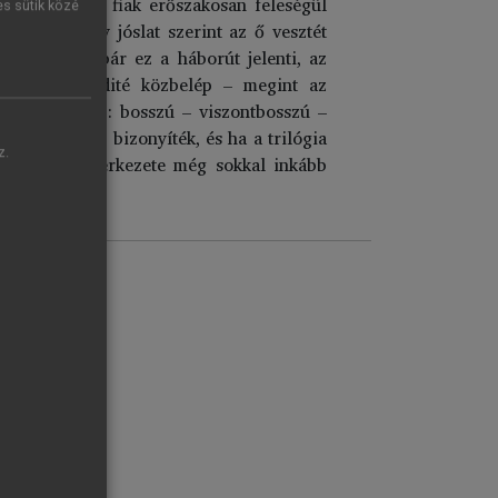
az Aigüptosz fiak erőszakosan feleségül
es sütik közé
 mert ez egy jóslat szerint az ő vesztét
 leányokat, bár ez a háborút jelenti, az
ni, de Aphrodité közbelép – megint az
még zártabb: bosszú – viszontbosszú –
 amire nincs bizonyíték, és ha a trilógia
z.
ő két darab szerkezete még sokkal inkább