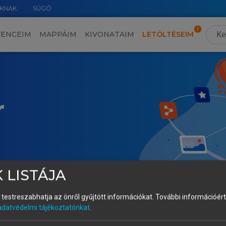
KNAK
SÚGÓ
VENCEIM
MAPPÁIM
KIVONATAIM
LETÖLTÉSEIM
r
 LISTÁJA
és testreszabhatja az önről gyűjtött információkat.
További információért 
adatvédelmi tájékoztatónkat
.