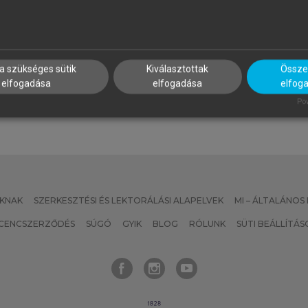
YIMESI TIMEA
MAGDALENA ROGUSKA-NÉM
lmozdulások és riturnáliák a
Mozgásban, múltban, nyelvb
ortárs francia és magyar
tányéron
a szükséges sütik
Kiválasztottak
Összes
rodalomban
elfogadása
elfogadása
elfog
Pow
KNAK
SZERKESZTÉSI ÉS LEKTORÁLÁSI ALAPELVEK
MI – ÁLTALÁNOS
ICENCSZERZŐDÉS
SÚGÓ
GYIK
BLOG
RÓLUNK
SÜTI BEÁLLÍTÁS