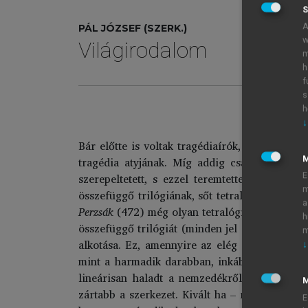
S
A
PÁL JÓZSEF (SZERK.)
w
Világirodalom
m
h
f
s
h
↓
Bár előtte is voltak tragédiaírók, Aiszkhülosz
tragédia atyjának. Míg addig csak egy színé
szerepeltetett, s ezzel teremtette meg az i
E
m
összefüggő trilógiának, sőt tetralógiának a m
a
Perzsák
(472) még olyan tetralógia része volt, 
h
összefüggő trilógiát (minden jel erre mutat), 
m
alkotása. Ez, amennyire az elég gyér adatokbó
↓
mint a harmadik darabban, inkább elmondhattá
lineárisan haladt a nemzedékről nemzedékre
M
zártabb a szerkezet. Kivált ha – mint az legú
E