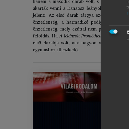
hanem a második darab volt, s az elsőben, 
h
akarták venni a Danaosz leányokat, hanem arró
t
↓
jelenti. Az első darab tárgya ezek szerint a
önzetlenség, a harmadiké pedig – Hüpermé
önzetlenség, mely ezúttal nem pusztulással 
Ö
feloldás. Ha
A leláncolt Prométheusz
Aiszkhülosz
H
első darabja volt, ami nagyon vitatott, ennek
egymáshoz illeszkedő.
V
Im
Be
chevron_right
1.