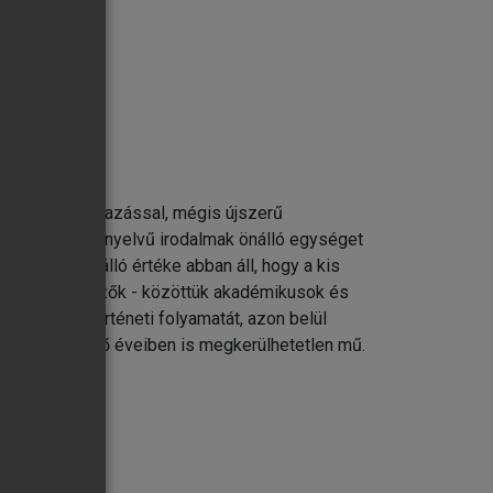
rthető fogalmazással, mégis újszerű
l a különböző nyelvű irodalmak önálló egységet
e és egyedülálló értéke abban áll, hogy a kis
t létre. A szerzők - közöttük akadémikusok és
girodalom történeti folyamatát, azon belül
kú képzés első éveiben is megkerülhetetlen mű.