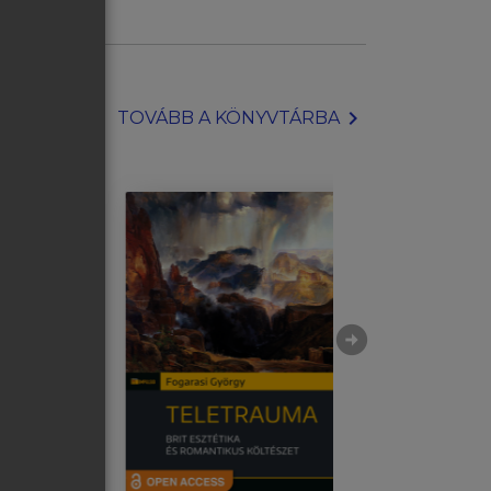
chevron_right
TOVÁBB A KÖNYVTÁRBA
arrow_circle_right