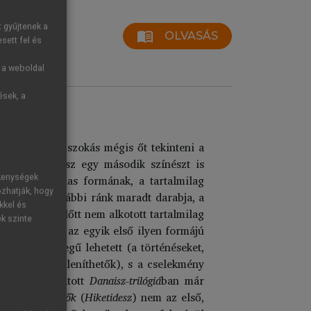
t gyűjtenek a
menu_book
OLVASÁS
sett fel és
g a weboldal
ések, a
m alaptalanul szokás mégis őt tekinteni a
zt, Aiszkhülosz egy második színészt is
lt egy hatalmas formának, a tartalmilag
ékenységek
ozhatják, hogy
thető. Legkorábbi ránk maradt darabja, a
kkel és
ük, hogy ezelőtt nem alkotott tartalmilag
ek szinte
bi legalábbis az egyik első ilyen formájú
 epikus jellegű lehetett (a történéseket,
k volna megjeleníthetők), s a cselekmény
63-ban bemutatott
Danaisz-trilógiá
ban már
az
Oltalomkeresők
(
Hiketidesz
) nem az első,