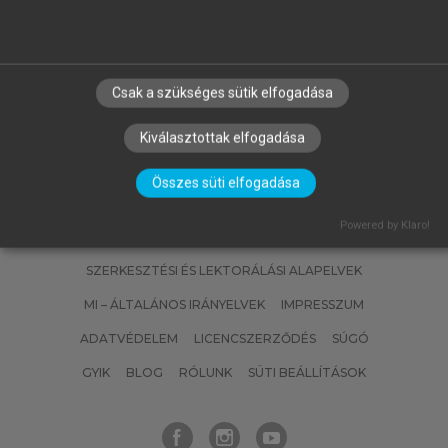
a
"Sokkal magyarabbúl szólhatnánk
ig
és írhatnánk"
Csak a szükséges sütik elfogadása
Kiválasztottak elfogadása
Összes süti elfogadása
Powered by Klaro!
SZERZŐKNEK
CÉGEKNEK
KÖNYVTÁROSOKNAK
SZERKESZTÉSI ÉS LEKTORÁLÁSI ALAPELVEK
MI – ÁLTALÁNOS IRÁNYELVEK
IMPRESSZUM
ADATVÉDELEM
LICENCSZERZŐDÉS
SÚGÓ
GYIK
BLOG
RÓLUNK
SÜTI BEÁLLÍTÁSOK