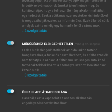
tevékenységét. Az online tevékenységek megismerésével a
hirdetők relevánsabb reklámokat jeleníthetnek meg, és
korlátozhatják, hogy a felhasználó hány alkalommal láthat
egy hirdetést. Ezek a sütik más szervezetekkel és hirdetőkkel
is megoszthatják ezeket az információkat. Ezek állandó sütik,
amelyek szinte mindig egy harmadik féltől származnak.
↓
2
szolgáltatás
MŰKÖDÉSHEZ ELENGEDHETETLEN
(mindig szükséges)
Ezek a sütik elengedhetetlenek az oldalunkon történő
böngészéshez,a funkciók használatához, és a felhasználók
nem tilthatják le azokat. A feltétlenül szükséges sütik közé
tartoznak többek között a személyre szabott beállításokat
kezelő sütik.
↓
3
szolgáltatás
TARTALOMJEGYZÉK
ÖSSZES APP ÁTKAPCSOLÁSA
Használja ezt a kapcsolót az összes alkalmazás
VILÁGIRODALOM
engedélyezéséhez/letiltásához.
Impresszum