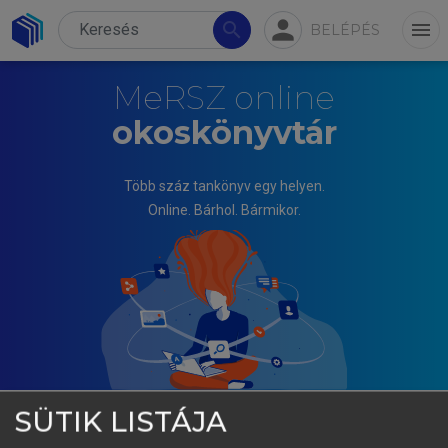
person
search
menu
BELÉPÉS
MeRSZ online
okoskönyvtár
Több száz tankönyv egy helyen.
Online. Bárhol. Bármikor.
SÜTIK LISTÁJA
PÁL JÓZSEF (SZERK.)