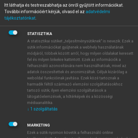
menu_book
OLVASÁS
Itt láthatja és testreszabhatja az önről gyűjtött információkat.
Világirodalom
További információért kérjük, olvasd el az
adatvédelmi
tájékoztatónkat
.
STATISZTIKA
Euripidész
A statisztikai sütiket „teljesítménysütiknek” is nevezik. Ezek a
sütik információkat gyűjtenek a webhely használatának
Euripidész (Kr. e. 480–406) nem egy vonatkozásban
módjáról, többek között arról, hogy milyen oldalakat keresett
a távolabbi nagy elődhöz, Aiszkhüloszhoz nyúlt
fel és milyen linkekre kattintott. Ezek az információk a
vissza. Érthetően: így akarta a régi formák új
felhasználó azonosítására nem használhatóak, mivel az
adatok összesítettek és anonimizáltak. Céljuk kizárólag a
körülményeknek megfelelő alakításával éreztetni a
weboldal funkcióinak javítása. Ezek közé tartoznak a
változást, mely azóta végbement.
harmadik féltől származó elemzési szolgáltatásokhoz
tartozó sütik; ilyen elemzési szolgáltatások a
látogatóelemzések, a hőtérképek és a közösségi
médiaanalitika.
↓
1
szolgáltatás
MARKETING
Ezek a sütik nyomon követik a felhasználó online