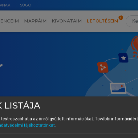
KNAK
SÚGÓ
VENCEIM
MAPPÁIM
KIVONATAIM
LETÖLTÉSEIM
r
 LISTÁJA
és testreszabhatja az önről gyűjtött információkat.
További információért 
adatvédelmi tájékoztatónkat
.