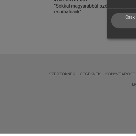
lom a kezdetektől a
"Sokkal magyarabbúl szólhatnánk
E
 Birodalom bukásáig
és írhatnánk"
k
i
Csak 
SZERZŐKNEK
CÉGEKNEK
KÖNYVTÁROSO
L