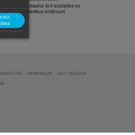
(SZERK.)
en,
Teletrauma: brit esztétika és
Történetek az ir
romantikus költészet
médiatörténetébő
 süti
adása
ered by Klaro!
 IRÁNYELVEK
IMPRESSZUM
ADATVÉDELEM
OK