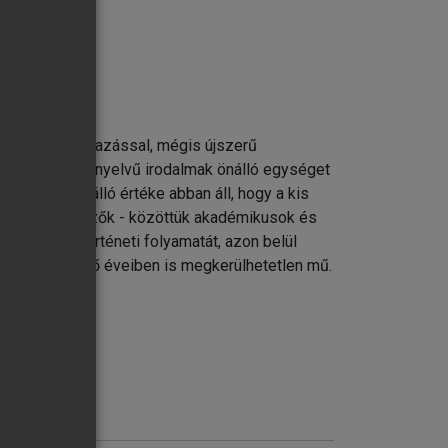
rthető fogalmazással, mégis újszerű
l a különböző nyelvű irodalmak önálló egységet
e és egyedülálló értéke abban áll, hogy a kis
t létre. A szerzők - közöttük akadémikusok és
girodalom történeti folyamatát, azon belül
kú képzés első éveiben is megkerülhetetlen mű.