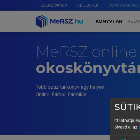
SZERZŐKNEK
CÉGEKNEK
KÖNYVTÁROSO
KÖNYVTÁR
KED
MeRSZ online
okoskönyvtá
Több száz tankönyv egy helyen.
Online. Bárhol. Bármikor.
SÜTIK
Itt láthatja 
olvasd el az