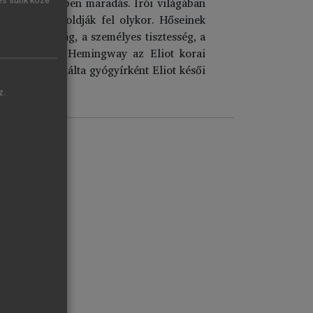
kiharcolt életben maradás. Írói világában
es sütik közé
nyos rítusok oldják fel olykor. Hőseinek
oikus bátorság, a személyes tisztesség, a
lizmusa nélkül Hemingway az Eliot korai
 – de nem kínálta gyógyírként Eliot késői
z.