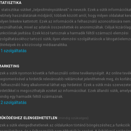
TATISZTIKA
 statisztikai sütiket „teljesítménysütiknek” is nevezik. Ezek a sütik információka
ebhely használatának módjáról, többek között arról, hogy milyen oldalakat kere
ilyen linkekre kattintott. Ezek az információk a felhasználó azonosítására nem
asználhatóak, mivel az adatok összesítettek és anonimizáltak. Céljuk kizáróla
unkcióinak javítása. Ezek közé tartoznak a harmadik féltől származó elemzési
zolgáltatásokhoz tartozó sütik; ilyen elemzési szolgáltatások a látogatóelemz
őtérképek és a közösségi médiaanalitika.
Ernest Hemingway
1
szolgáltatás
an a modernista irodalom fejlődésére az osztálytermekben vil
MARKETING
közi kultúrhősként tisztelt Ernest Hemingway (1899–1961). H
zek a sütik nyomon követik a felhasználó online tevékenységét. Az online tev
rző kitartást, egyfajta sztoikus hősiességet és bátorságot 
egismerésével a hirdetők relevánsabb reklámokat jeleníthetnek meg, és korlát
karékos tömörítettségével a modern kor emberének világlátás
 felhasználó hány alkalommal láthat egy hirdetést. Ezek a sütik más szervezete
an nyilvánvaló, ami a tágabb értelemben vett
stílus
ként értelmez
irdetőkkel is megoszthatják ezeket az információkat. Ezek állandó sütik, amely
enített, szándékoltan díszítetlen, rövid, egyszerű mondatokból
indig egy harmadik féltől származnak.
53
írói nyelv,
másrészt az impresszionisztikus, ritmikus monda
2
szolgáltatás
n tudta a „hely érzetét” (Henry James terminusa) visszaadni, 
tílus és morális stílus a világ szemrevételezésének új módjábó
ŰKÖDÉSHEZ ELENGEDHETETLEN
(mindig szükséges)
ságtalan hely, melyből mindig a sarokba szorított ember kerül
zek a sütik elengedhetetlenek az oldalunkon történő böngészéshez,a funkciók