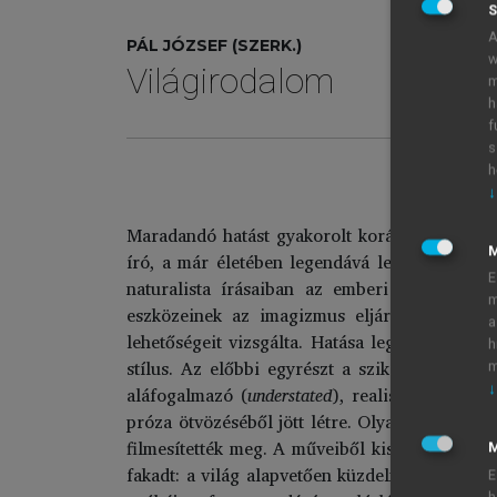
S
A
PÁL JÓZSEF (SZERK.)
w
Világirodalom
m
h
f
s
h
↓
Maradandó hatást gyakorolt korára és általáb
író, a már életében legendává lett és nemzet
E
naturalista írásaiban az emberi méltóságot ő
m
eszközeinek az imagizmus eljárásait idéző ta
a
lehetőségeit vizsgálta. Hatása leginkább abb
h
stílus. Az előbbi egyrészt a szikár, lemeztel
m
aláfogalmazó (
understated
), realisztikus újság
↓
próza ötvözéséből jött létre. Olyan hatékonya
filmesítették meg. A műveiből kiszűrhető élets
M
fakadt: a világ alapvetően küzdelmes és barát
E