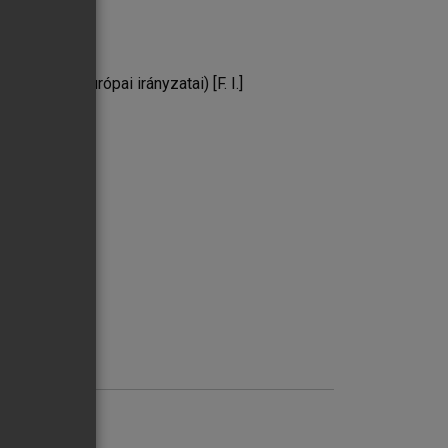
g közép-európai irányzatai) [F. I.]