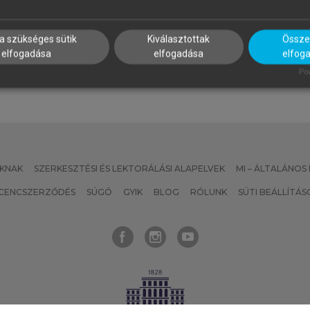
lmozdulások és riturnáliák a
Mozgásban, múltban, nyelvb
ortárs francia és magyar
tányéron
rodalomban
a szükséges sütik
Kiválasztottak
Összes
elfogadása
elfogadása
elfog
Pow
KNAK
SZERKESZTÉSI ÉS LEKTORÁLÁSI ALAPELVEK
MI – ÁLTALÁNOS
ICENCSZERZŐDÉS
SÚGÓ
GYIK
BLOG
RÓLUNK
SÜTI BEÁLLÍTÁS