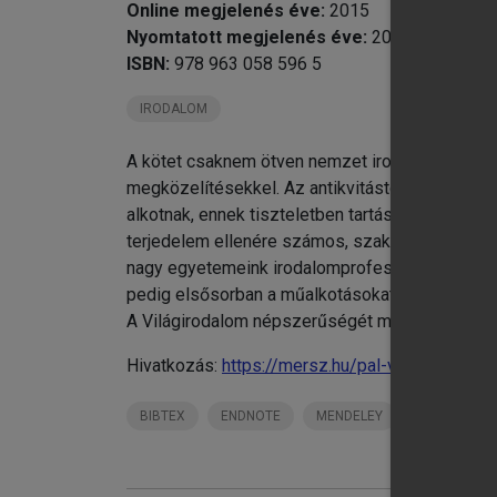
Online megjelenés éve:
2015
Bi
Nyomtatott megjelenés éve:
2005
ISBN:
978 963 058 596 5
IRODALOM
A kötet csaknem ötven nemzet irodalmának össz
megközelítésekkel. Az antikvitástól egészen a 
alkotnak, ennek tiszteletben tartásával tárulkoz
terjedelem ellenére számos, szakterületét kivá
nagy egyetemeink irodalomprofesszorai - újszer
pedig elsősorban a műalkotásokat. A kötet nem
A Világirodalom népszerűségét mutatja, hogy m
Hivatkozás:
https://mersz.hu/pal-vilagirodalom/
BIBTEX
ENDNOTE
MENDELEY
ZOTERO