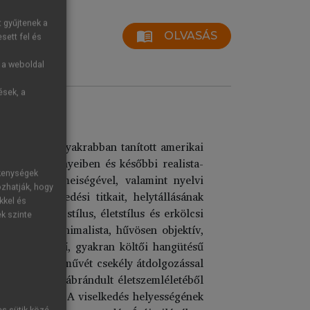
t gyűjtenek a
menu_book
OLVASÁS
sett fel és
g a weboldal
ések, a
ágszerte leggyakrabban tanított amerikai
áborús regényeiben és későbbi realista-
ékenységek
kifejező eszmeiségével, valamint nyelvi
ozhatják, hogy
át, viselkedési titkait, helytállásának
kkel és
hető: nyelvi stílus, életstílus és erkölcsi
ek szinte
 építkező, minimalista, hűvösen objektív,
tszerkesztésű, gyakran költői hangütésű
hogy legtöbb művét csekély átdolgozással
l és az író kiábrándult életszemléletéből
 ki sebzetten. A viselkedés helyességének