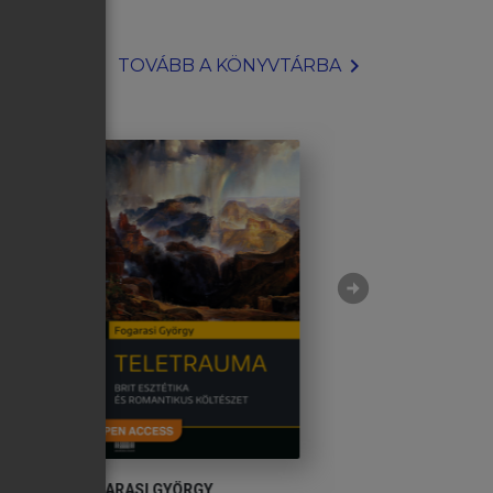
chevron_right
TOVÁBB A KÖNYVTÁRBA
arrow_circle_right
ETH
FOGARASI GYÖRGY
HANSÁGI ÁGNES, 