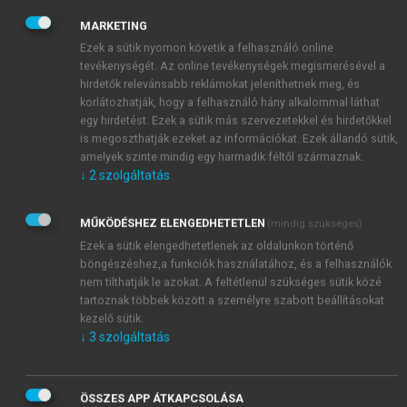
neve jelent), s a szöveg úgy siklik át az egyikről a
másikra, mint ugyanannak a kifejezésnek konkrét
MARKETING
jelentéséről az elvontra vagy fordítva. Ez szintén a
Ezek a sütik nyomon követik a felhasználó online
tevékenységét. Az online tevékenységek megismerésével a
komikus nyelv hatáslehetősége, de a
Madarak
ban
hirdetők relevánsabb reklámokat jeleníthetnek meg, és
(
Ornithesz
) ez lesz az egész cselekmény alapja: „A
korlátozhatják, hogy a felhasználó hány alkalommal láthat
hollók közé kerülj!” – elátkozási formula volt (feküdj
egy hirdetést. Ezek a sütik más szervezetekkel és hirdetőkkel
temetetlenül, és légy a hollók zsákmánya),
is megoszthatják ezeket az információkat. Ezek állandó sütik,
Peiszthetairosz és Euelpidész viszont elhatározza,
amelyek szinte mindig egy harmadik féltől származnak.
↓
2
szolgáltatás
hogy az örök pereskedései miatt elviselhetetlen
Athénból elmegy a madarak közé, szó szerint véve a
közbeszédben elvonttá és szürkévé lett kifejezést. A
MŰKÖDÉSHEZ ELENGEDHETETLEN
(mindig szükséges)
komikus nyelvi hatáshoz tartozik az emelkedett
Ezek a sütik elengedhetetlenek az oldalunkon történő
böngészéshez,a funkciók használatához, és a felhasználók
tragédiabeli kifejezések alantas összefüggésekben
nem tilthatják le azokat. A feltétlenül szükséges sütik közé
való használata, de ebből nő ki a
Béke
(
Eiréné
)
tartoznak többek között a személyre szabott beállításokat
nyitójelenete, amikor is Trügaiosz egy
kezelő sütik.
ganajtúróbogáron száll fel az égbe, mint
↓
3
szolgáltatás
Bellerophontész a Pégaszoszon Euripidész néhány
évvel korábban bemutatott tragédiájában, ebből a
Nők ünnepe
(
Theszmophoriazuszai
) nagy Euripidész-
ÖSSZES APP ÁTKAPCSOLÁSA