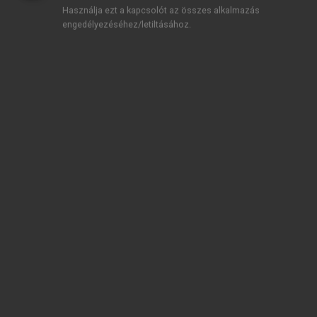
paródiája, ebből a két nagy tragédiaíró, Aiszkhülosz
Használja ezt a kapcsolót az összes alkalmazás
engedélyezéséhez/letiltásához.
és Euripidész komikus
agón
ja a
Békák
ban (
Batrakhoi
).