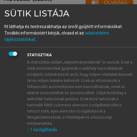
menu_book
OLVASÁS
Világirodalom
SÜTIK LISTÁJA
Itt láthatja és testreszabhatja az önről gyűjtött információkat.
További információért kérjük, olvasd el az
adatvédelmi
Arisztophanész
tájékoztatónkat
.
A komédia világa megint az elfogadott, a
STATISZTIKA
társadalmilag szentesített értékrend dionüszoszi
A statisztikai sütiket „teljesítménysütiknek” is nevezik. Ezek a
felfüggesztése, az egymásnak alárendelt értékek
sütik információkat gyűjtenek a webhely használatának
egymás mellé rendelése és így mindkettő
módjáról, többek között arról, hogy milyen oldalakat keresett
viszonylagossá tétele a nevetés jegyében, a nyelv
fel és milyen linkekre kattintott. Ezek az információk a
felhasználó azonosítására nem használhatóak, mivel az
síkján éppúgy, mint a cselekményén, és a cselekmény
adatok összesítettek és anonimizáltak. Céljuk kizárólag a
olykor éppen a nyelv kínálta lehetőségek
weboldal funkcióinak javítása. Ezek közé tartoznak a
cselekménnyé való fejlesztésében áll. A nyelv síkján
harmadik féltől származó elemzési szolgáltatásokhoz
jelentkezik a metafora, de bizonyos értelemben ez a
tartozó sütik; ilyen elemzési szolgáltatások a
cselekmény meghatározójává válik a
Lovagok
ban
látogatóelemzések, a hőtérképek és a közösségi
médiaanalitika.
(
Hippész
), melyben Démosz hol az öreg, orránál
↓
1
szolgáltatás
fogva vezethető attikai gazda, hol az athéni nép (amit