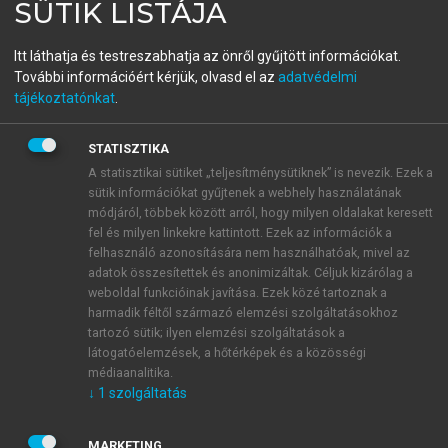
SÜTIK LISTÁJA
Nemzetközi szervezetek és
Itt láthatja és testreszabhatja az önről gyűjtött információkat.
intézmények
További információért kérjük, olvasd el az
adatvédelmi
tájékoztatónkat
.
menu_book
OLVASÁS
STATISZTIKA
A statisztikai sütiket „teljesítménysütiknek” is nevezik. Ezek a
sütik információkat gyűjtenek a webhely használatának
módjáról, többek között arról, hogy milyen oldalakat keresett
A középkor
fel és milyen linkekre kattintott. Ezek az információk a
felhasználó azonosítására nem használhatóak, mivel az
A római birodalom felbomlása után, az időleges és
adatok összesítettek és anonimizáltak. Céljuk kizárólag a
weboldal funkcióinak javítása. Ezek közé tartoznak a
átmeneti szövetségek állandó váltakozása mellett
harmadik féltől származó elemzési szolgáltatásokhoz
egyedül az egyház és az egyház által összehívott
tartozó sütik; ilyen elemzési szolgáltatások a
zsinatok biztosítottak szerény keretet a többoldalú
látogatóelemzések, a hőtérképek és a közösségi
államközi kapcsolatok fenntartásához. A zsinatok
médiaanalitika.
elsődleges célja azonban az időszerű egyházi-vallási
↓
1
szolgáltatás
kérdések, többek között az eretnekség elítélése (ld.
Husz János megégetését a konstanzi zsinaton!) és a
MARKETING