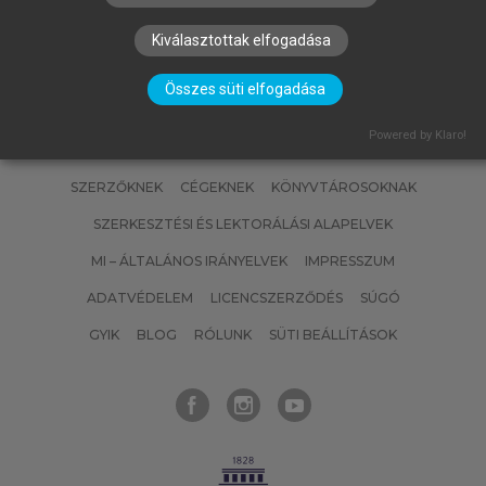
Kiválasztottak elfogadása
Összes süti elfogadása
Powered by Klaro!
SZERZŐKNEK
CÉGEKNEK
KÖNYVTÁROSOKNAK
SZERKESZTÉSI ÉS LEKTORÁLÁSI ALAPELVEK
MI – ÁLTALÁNOS IRÁNYELVEK
IMPRESSZUM
ADATVÉDELEM
LICENCSZERZŐDÉS
SÚGÓ
GYIK
BLOG
RÓLUNK
SÜTI BEÁLLÍTÁSOK