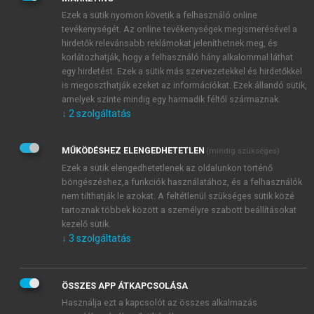
világi hatalomhoz való viszony rendezése volt.
Ezek a sütik nyomon követik a felhasználó online
tevékenységét. Az online tevékenységek megismerésével a
hirdetők relevánsabb reklámokat jeleníthetnek meg, és
korlátozhatják, hogy a felhasználó hány alkalommal láthat
egy hirdetést. Ezek a sütik más szervezetekkel és hirdetőkkel
is megoszthatják ezeket az információkat. Ezek állandó sütik,
amelyek szinte mindig egy harmadik féltől származnak.
↓
2
szolgáltatás
MŰKÖDÉSHEZ ELENGEDHETETLEN
(mindig szükséges)
Ezek a sütik elengedhetetlenek az oldalunkon történő
böngészéshez,a funkciók használatához, és a felhasználók
nem tilthatják le azokat. A feltétlenül szükséges sütik közé
tartoznak többek között a személyre szabott beállításokat
kezelő sütik.
↓
3
szolgáltatás
ÖSSZES APP ÁTKAPCSOLÁSA
Használja ezt a kapcsolót az összes alkalmazás