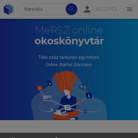
person
search
menu
BELÉPÉS
MeRSZ online
okoskönyvtár
Több száz tankönyv egy helyen.
Online. Bárhol. Bármikor.
BLAHÓ ANDRÁS, PRANDLER ÁRPÁD (SZERK.)