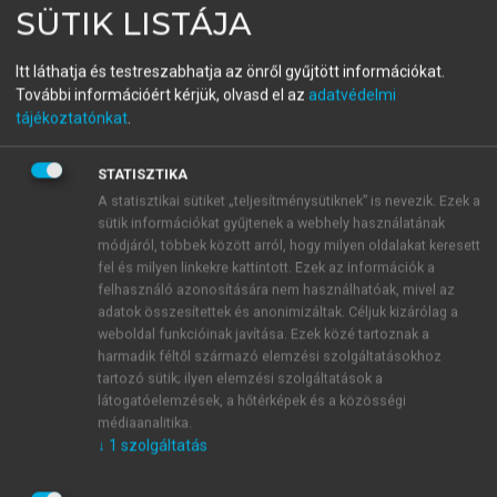
SÜTIK LISTÁJA
Nemzetközi szervezetek és
intézmények
Itt láthatja és testreszabhatja az önről gyűjtött információkat.
További információért kérjük, olvasd el az
adatvédelmi
tájékoztatónkat
.
menu_book
OLVASÁS
STATISZTIKA
A statisztikai sütiket „teljesítménysütiknek” is nevezik. Ezek a
sütik információkat gyűjtenek a webhely használatának
módjáról, többek között arról, hogy milyen oldalakat keresett
Az ENSZ létrejöttének
fel és milyen linkekre kattintott. Ezek az információk a
felhasználó azonosítására nem használhatóak, mivel az
körülményei (1941–1945)
adatok összesítettek és anonimizáltak. Céljuk kizárólag a
weboldal funkcióinak javítása. Ezek közé tartoznak a
A II. világháború, még befejezése előtt, teljes
harmadik féltől származó elemzési szolgáltatásokhoz
mértékben megváltoztatta a Nemzetek Szövetsége
tartozó sütik; ilyen elemzési szolgáltatások a
időszakában kialakult nemzetközi erőviszonyokat. A
látogatóelemzések, a hőtérképek és a közösségi
tengelyhatalmak és a fasizmus ellen létrejött koalíció
médiaanalitika.
azt tanúsította, hogy – politikai és ideológiai
↓
1
szolgáltatás
ellentéteik tudatában is – létrejöhetett a fejlett,