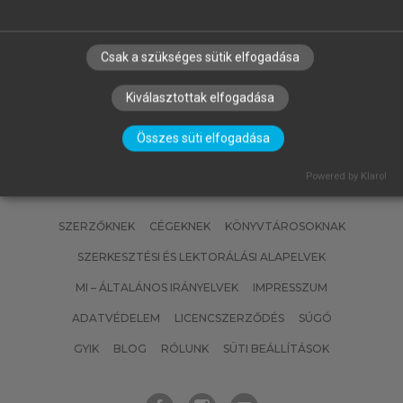
MATISCSÁKNÉ LIZÁK MARIANNA
(SZERK.)
Emberi erőforrás gazdálkodás
Csak a szükséges sütik elfogadása
Kiválasztottak elfogadása
Összes süti elfogadása
Powered by Klaro!
SZERZŐKNEK
CÉGEKNEK
KÖNYVTÁROSOKNAK
SZERKESZTÉSI ÉS LEKTORÁLÁSI ALAPELVEK
MI – ÁLTALÁNOS IRÁNYELVEK
IMPRESSZUM
ADATVÉDELEM
LICENCSZERZŐDÉS
SÚGÓ
GYIK
BLOG
RÓLUNK
SÜTI BEÁLLÍTÁSOK