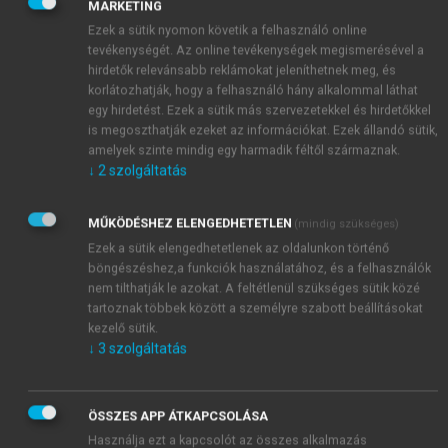
kapitalista gazdasági rendszerhez tartozó nyugati
MARKETING
demokráciák és a szocializmus sztálini, diktatórikus
Ezek a sütik nyomon követik a felhasználó online
modelljét képviselő Szovjetunió között egy akkor
tevékenységét. Az online tevékenységek megismerésével a
hirdetők relevánsabb reklámokat jeleníthetnek meg, és
még tartósnak vélt katonai és politikai
korlátozhatják, hogy a felhasználó hány alkalommal láthat
együttműködés.
egy hirdetést. Ezek a sütik más szervezetekkel és hirdetőkkel
is megoszthatják ezeket az információkat. Ezek állandó sütik,
amelyek szinte mindig egy harmadik féltől származnak.
↓
2
szolgáltatás
MŰKÖDÉSHEZ ELENGEDHETETLEN
(mindig szükséges)
Ezek a sütik elengedhetetlenek az oldalunkon történő
böngészéshez,a funkciók használatához, és a felhasználók
nem tilthatják le azokat. A feltétlenül szükséges sütik közé
tartoznak többek között a személyre szabott beállításokat
kezelő sütik.
↓
3
szolgáltatás
ÖSSZES APP ÁTKAPCSOLÁSA
Használja ezt a kapcsolót az összes alkalmazás