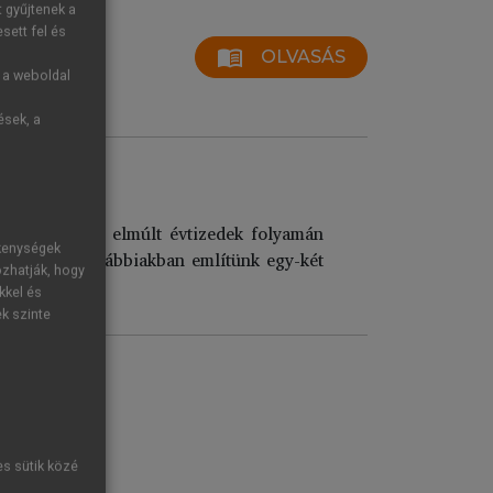
t gyűjtenek a
sett fel és
menu_book
OLVASÁS
g a weboldal
ések, a
ok alapján az elmúlt évtizedek folyamán
ékenységek
 váltak. Az alábbiakban említünk egy-két
ozhatják, hogy
kkel és
ek szinte
es sütik közé