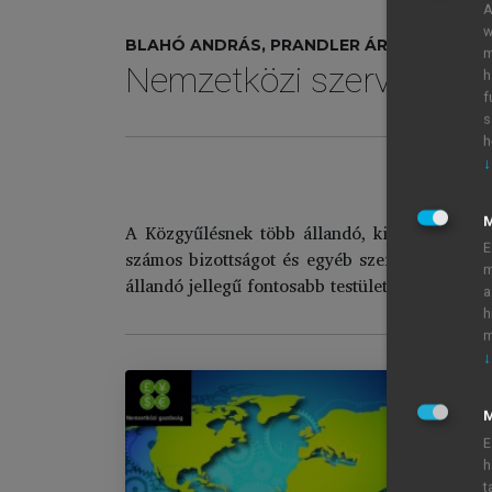
A
w
BLAHÓ ANDRÁS, PRANDLER ÁRPÁD (SZERK.
m
Nemzetközi szervezetek
h
f
s
h
↓
A Közgyűlésnek több állandó, kisegítő és ad 
E
számos bizottságot és egyéb szervet hoztak l
m
állandó jellegű fontosabb testületet:
a
h
m
↓
M
E
Ne
h
Im
t