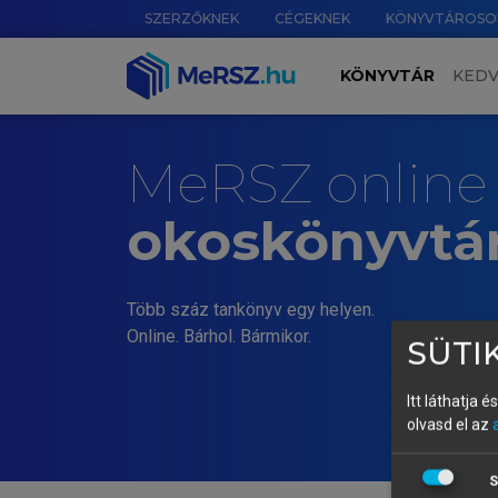
SZERZŐKNEK
CÉGEKNEK
KÖNYVTÁROSO
KÖNYVTÁR
KED
MeRSZ online
okoskönyvtá
Több száz tankönyv egy helyen.
Online. Bárhol. Bármikor.
SÜTIK
Itt láthatja 
olvasd el az
S