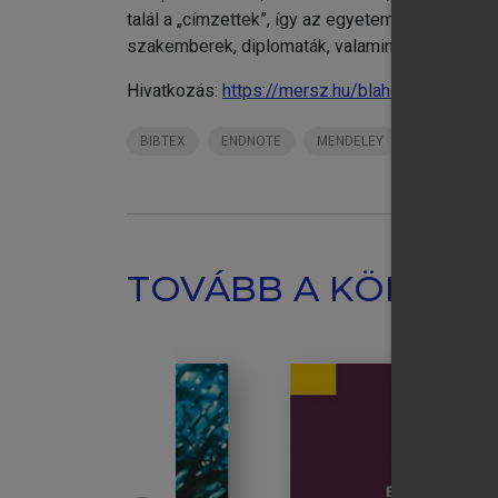
talál a „címzettek”, így az egyetemi és főisko
szakemberek, diplomaták, valamint a média képv
Hivatkozás:
https://mersz.hu/blaho-prandler-
BIBTEX
ENDNOTE
MENDELEY
ZOTERO
TOVÁBB A KÖNYVT