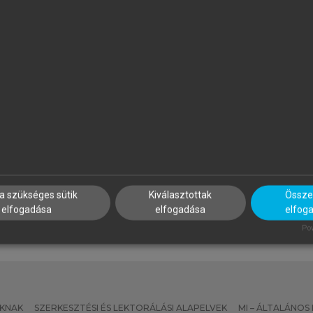
APP ILONA (SZERK.)
PROJECT MANAGEMENT
INSTITUTE
zálloda- és
Projektmenedzsment útmut
endéglátásmenedzsment
a szükséges sütik
Kiválasztottak
Összes
elfogadása
elfogadása
elfog
Pow
KNAK
SZERKESZTÉSI ÉS LEKTORÁLÁSI ALAPELVEK
MI – ÁLTALÁNOS