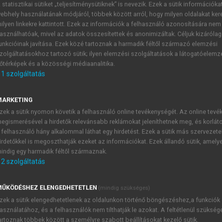
 statisztikai sütiket „teljesítménysütiknek” is nevezik. Ezek a sütik információka
ebhely használatának módjáról, többek között arról, hogy milyen oldalakat kere
)
ilyen linkekre kattintott. Ezek az információk a felhasználó azonosítására nem
 és intézmények
asználhatóak, mivel az adatok összesítettek és anonimizáltak. Céljuk kizáróla
unkcióinak javítása. Ezek közé tartoznak a harmadik féltől származó elemzési
zolgáltatásokhoz tartozó sütik; ilyen elemzési szolgáltatások a látogatóelemz
őtérképek és a közösségi médiaanalitika.
1
szolgáltatás
A Közgyűlés kisegítő szervei
MARKETING
hoc bizottsága és kapcsolt szerve van. Közgyűlési határozat
zek a sütik nyomon követik a felhasználó online tevékenységét. Az online tev
étre. Egyesek időközben megszűntek, mások állandó jellegűvé
egismerésével a hirdetők relevánsabb reklámokat jeleníthetnek meg, és korlát
 felhasználó hány alkalommal láthat egy hirdetést. Ezek a sütik más szervezete
irdetőkkel is megoszthatják ezeket az információkat. Ezek állandó sütik, amely
indig egy harmadik féltől származnak.
2
szolgáltatás
TARTALOMJEGYZÉK
ŰKÖDÉSHEZ ELENGEDHETETLEN
(mindig szükséges)
zek a sütik elengedhetetlenek az oldalunkon történő böngészéshez,a funkciók
mzetközi szervezetek és intézmények
asználatához, és a felhasználók nem tilthatják le azokat. A feltétlenül szükség
presszum
artoznak többek között a személyre szabott beállításokat kezelő sütik.