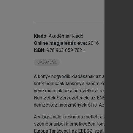
chevron_right
chevron_right
chevron_right
Kiadó:
Akadémiai Kiadó
chevron_right
Online megjelenés éve:
2016
chevron_right
ISBN:
978 963 059 782 1
chevron_right
II
chevron_right
M
GAZDASÁG
I
A könyv negyedik kiadásának az a célja, hogy g
kötet nemcsak tankönyv, hanem kézikönyv is le
véve mutatják be a nemzetközi szervezetek eg
Nemzetek Szervezetének, az ENSZ szakosított i
nemzetközi intézményekről is. Az elemzések fi
A világra való kitekintés mellett a közvetlen és
szempontjából kiemelkedően fontos nemzetközi 
Európa Tanáccsal, az EBESZ-szel, de a szűkebb 