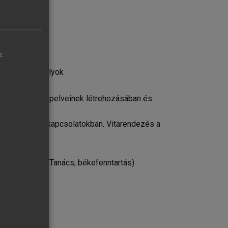
z.
ői
talános szabályok
etközi jog alapelveinek létrehozásában és
a nemzetközi kapcsolatokban. Vitarendezés a
, Biztonsági Tanács, békefenntartás)