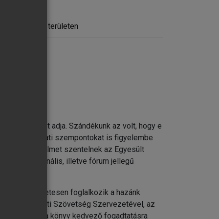
s más fontos területen
delmi és pénzügyi szervezetek
 hű tükörképét adja. Szándékunk az volt, hogy e
 de a gyakorlati szempontokat is figyelembe
Különös figyelmet szentelnek az Egyesült
 más regionális, illetve fórum jellegű
ményeket is.
, a könyv részletesen foglalkozik a hazánk
z Észak-atlanti Szövetség Szervezetével, az
eméljük, hogy a könyv kedvező fogadtatásra