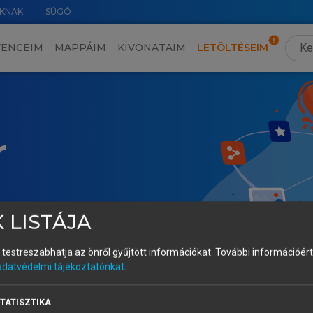
KNAK
SÚGÓ
VENCEIM
MAPPÁIM
KIVONATAIM
LETÖLTÉSEIM
r
 LISTÁJA
és testreszabhatja az önről gyűjtött információkat.
További információért 
adatvédelmi tájékoztatónkat
.
TATISZTIKA