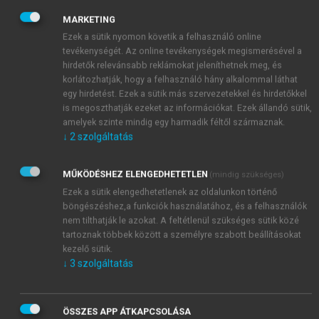
felelősséget a Biztonsági Tanácsra ruházzák és
MARKETING
elismerik, hogy a Biztonsági Tanács e
Ezek a sütik nyomon követik a felhasználó online
felelősségből folyó kötelességeinek
tevékenységét. Az online tevékenységek megismerésével a
teljesítésekor az ő nevükben jár el.”
Ezzel
hirdetők relevánsabb reklámokat jeleníthetnek meg, és
összhangban, a 25. cikk szerint: „A Szervezet tagjai
korlátozhatják, hogy a felhasználó hány alkalommal láthat
megegyeznek abban, hogy a Biztonsági Tanács
egy hirdetést. Ezek a sütik más szervezetekkel és hirdetőkkel
határozatait a jelen Alapokmánynak megfelelően
is megoszthatják ezeket az információkat. Ezek állandó sütik,
amelyek szinte mindig egy harmadik féltől származnak.
elfogadják és végrehajtják.” E sajátos feladatkör
↓
2
szolgáltatás
szerint tehát az ENSZ tagállamai átadják
szuverenitásuk egy lényegi részét a BT-nek, amikor
MŰKÖDÉSHEZ ELENGEDHETETLEN
megbízzák azzal, hogy fegyveres erő alkalmazását is
(mindig szükséges)
Ezek a sütik elengedhetetlenek az oldalunkon történő
magában foglaló rendszabályokat foganatosítson a
böngészéshez,a funkciók használatához, és a felhasználók
nemzetközi béke és biztonság védelmében.
nem tilthatják le azokat. A feltétlenül szükséges sütik közé
tartoznak többek között a személyre szabott beállításokat
kezelő sütik.
↓
3
szolgáltatás
ÖSSZES APP ÁTKAPCSOLÁSA