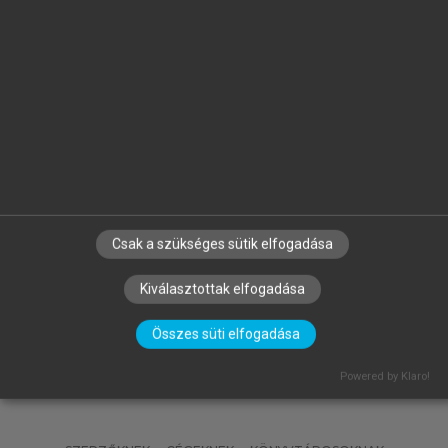
arrow_circle_left
arrow_circle_right
MATISCSÁKNÉ LIZÁK MARIANNA
(SZERK.)
Csak a szükséges sütik elfogadása
Emberi erőforrás gazdálkodás
Kiválasztottak elfogadása
Összes süti elfogadása
Powered by Klaro!