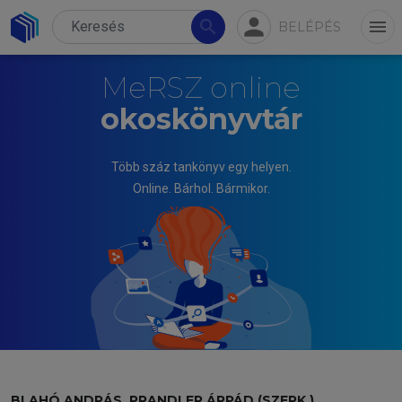
person
search
menu
BELÉPÉS
MeRSZ online
okoskönyvtár
Több száz tankönyv egy helyen.
Online. Bárhol. Bármikor.
BLAHÓ ANDRÁS, PRANDLER ÁRPÁD (SZERK.)