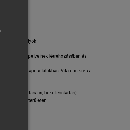
z.
ői
talános szabályok
etközi jog alapelveinek létrehozásában és
a nemzetközi kapcsolatokban. Vitarendezés a
, Biztonsági Tanács, békefenntartás)
s más fontos területen
köre