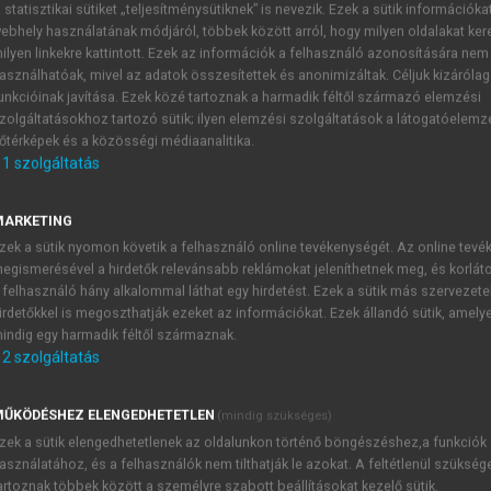
 statisztikai sütiket „teljesítménysütiknek” is nevezik. Ezek a sütik információka
ebhely használatának módjáról, többek között arról, hogy milyen oldalakat kere
)
ilyen linkekre kattintott. Ezek az információk a felhasználó azonosítására nem
 és intézmények
asználhatóak, mivel az adatok összesítettek és anonimizáltak. Céljuk kizáróla
unkcióinak javítása. Ezek közé tartoznak a harmadik féltől származó elemzési
zolgáltatásokhoz tartozó sütik; ilyen elemzési szolgáltatások a látogatóelemz
őtérképek és a közösségi médiaanalitika.
1
szolgáltatás
dinációs Adminisztratív Bizottság (A
MARKETING
g
(Administrative Committee on Coordination)
munkájában veze
zek a sütik nyomon követik a felhasználó online tevékenységét. Az online tev
 a szakosított intézmények vezetői, megfigyelők az ENSZ Fe
egismerésével a hirdetők relevánsabb reklámokat jeleníthetnek meg, és korlát
ak (UNCTAD) és az ENSZ Gyermekalapjának (UNICEF) vezetői.
 felhasználó hány alkalommal láthat egy hirdetést. Ezek a sütik más szervezete
irdetőkkel is megoszthatják ezeket az információkat. Ezek állandó sütik, amely
indig egy harmadik féltől származnak.
2
szolgáltatás
TARTALOMJEGYZÉK
ŰKÖDÉSHEZ ELENGEDHETETLEN
(mindig szükséges)
zek a sütik elengedhetetlenek az oldalunkon történő böngészéshez,a funkciók
mzetközi szervezetek és intézmények
asználatához, és a felhasználók nem tilthatják le azokat. A feltétlenül szükség
presszum
artoznak többek között a személyre szabott beállításokat kezelő sütik.