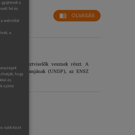
t gyűjtenek a
sett fel és
menu_book
OLVASÁS
g a weboldal
ések, a
CC)
tő ENSZ-tisztviselők vesznek részt. A
ékenységek
jlesztési Programjának (UNDP), az ENSZ
ozhatják, hogy
kkel és
ek szinte
es sütik közé