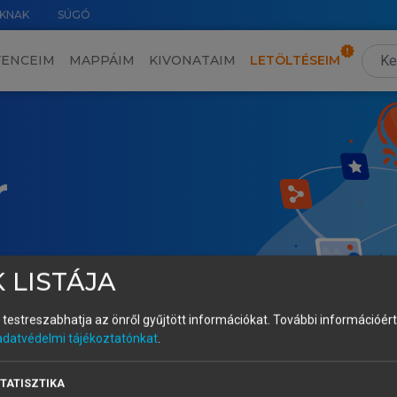
KNAK
SÚGÓ
VENCEIM
MAPPÁIM
KIVONATAIM
LETÖLTÉSEIM
r
 LISTÁJA
és testreszabhatja az önről gyűjtött információkat.
További információért 
adatvédelmi tájékoztatónkat
.
TATISZTIKA