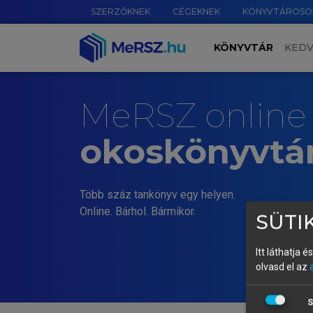
SZERZŐKNEK
CÉGEKNEK
KÖNYVTÁROSO
KÖNYVTÁR
KED
MeRSZ online
okoskönyvtá
Több száz tankönyv egy helyen.
Online. Bárhol. Bármikor.
SÜTIK
Itt láthatja 
olvasd el az
S