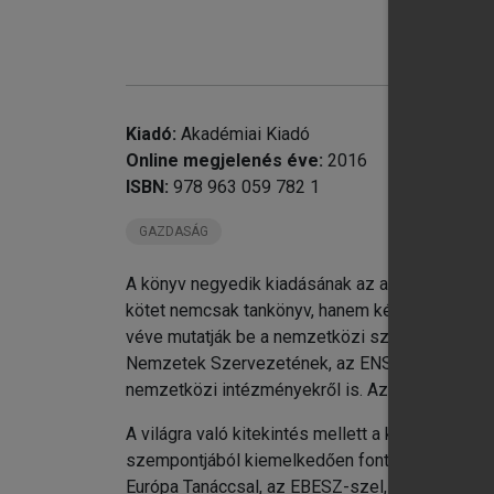
Kiadó:
Akadémiai Kiadó
Online megjelenés éve:
2016
ISBN:
978 963 059 782 1
chevron_right
GAZDASÁG
chevron_right
A könyv negyedik kiadásának az a célja, hogy g
chevron_right
kötet nemcsak tankönyv, hanem kézikönyv is le
chevron_right
véve mutatják be a nemzetközi szervezetek eg
chevron_right
II
Nemzetek Szervezetének, az ENSZ szakosított i
chevron_right
M
nemzetközi intézményekről is. Az elemzések fi
I
A világra való kitekintés mellett a közvetlen és
szempontjából kiemelkedően fontos nemzetközi 
Európa Tanáccsal, az EBESZ-szel, de a szűkebb 