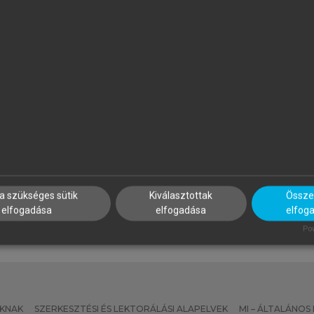
APP ILONA (SZERK.)
PROJECT MANAGEMENT
INSTITUTE
zálloda- és
Projektmenedzsment útmut
endéglátásmenedzsment
a szükséges sütik
Kiválasztottak
Összes
elfogadása
elfogadása
elfog
Pow
KNAK
SZERKESZTÉSI ÉS LEKTORÁLÁSI ALAPELVEK
MI – ÁLTALÁNOS