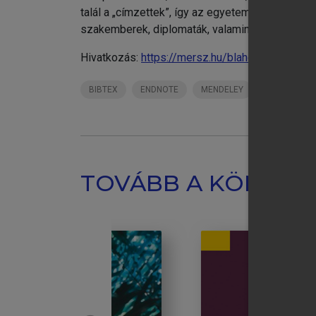
talál a „címzettek”, így az egyetemi és főisko
szakemberek, diplomaták, valamint a média képv
Hivatkozás:
https://mersz.hu/blaho-prandler-
BIBTEX
ENDNOTE
MENDELEY
ZOTERO
TOVÁBB A KÖNYVT