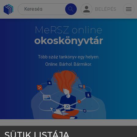
person
search
menu
BELÉPÉS
MeRSZ online
okoskönyvtár
Több száz tankönyv egy helyen.
Online. Bárhol. Bármikor.
SÜTIK LISTÁJA
BLAHÓ ANDRÁS, PRANDLER ÁRPÁD (SZERK.)