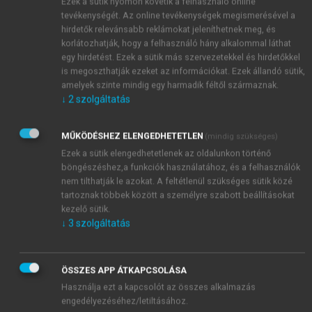
Ezek a sütik nyomon követik a felhasználó online
tevékenységét. Az online tevékenységek megismerésével a
hirdetők relevánsabb reklámokat jeleníthetnek meg, és
korlátozhatják, hogy a felhasználó hány alkalommal láthat
egy hirdetést. Ezek a sütik más szervezetekkel és hirdetőkkel
is megoszthatják ezeket az információkat. Ezek állandó sütik,
amelyek szinte mindig egy harmadik féltől származnak.
↓
2
szolgáltatás
MŰKÖDÉSHEZ ELENGEDHETETLEN
(mindig szükséges)
Ezek a sütik elengedhetetlenek az oldalunkon történő
böngészéshez,a funkciók használatához, és a felhasználók
nem tilthatják le azokat. A feltétlenül szükséges sütik közé
tartoznak többek között a személyre szabott beállításokat
kezelő sütik.
↓
3
szolgáltatás
TARTALOMJEGYZÉK
ÖSSZES APP ÁTKAPCSOLÁSA
Nemzetközi szervezetek és intézmények
Használja ezt a kapcsolót az összes alkalmazás
Impresszum
engedélyezéséhez/letiltásához.