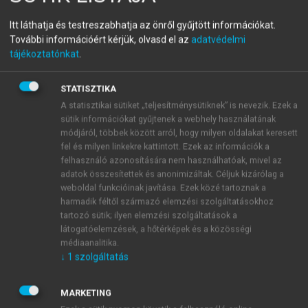
Nemzetközi szervezetek és
Itt láthatja és testreszabhatja az önről gyűjtött információkat.
További információért kérjük, olvasd el az
adatvédelmi
intézmények
tájékoztatónkat
.
STATISZTIKA
menu_book
OLVASÁS
A statisztikai sütiket „teljesítménysütiknek” is nevezik. Ezek a
sütik információkat gyűjtenek a webhely használatának
módjáról, többek között arról, hogy milyen oldalakat keresett
fel és milyen linkekre kattintott. Ezek az információk a
3. Az Egyesült Nemzetek
felhasználó azonosítására nem használhatóak, mivel az
adatok összesítettek és anonimizáltak. Céljuk kizárólag a
szakosított intézményei
weboldal funkcióinak javítása. Ezek közé tartoznak a
harmadik féltől származó elemzési szolgáltatásokhoz
tartozó sütik; ilyen elemzési szolgáltatások a
látogatóelemzések, a hőtérképek és a közösségi
médiaanalitika.
↓
1
szolgáltatás
MARKETING