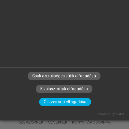
MATISCSÁKNÉ LIZÁK MARIANNA
(SZERK.)
Emberi erőforrás gazdálkodás
Csak a szükséges sütik elfogadása
Kiválasztottak elfogadása
Összes süti elfogadása
Powered by Klaro!
SZERZŐKNEK
CÉGEKNEK
KÖNYVTÁROSOKNAK