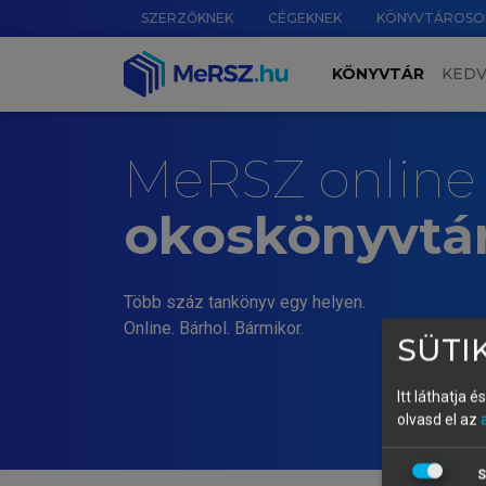
SZERZŐKNEK
CÉGEKNEK
KÖNYVTÁROSO
KÖNYVTÁR
KED
MeRSZ online
okoskönyvtá
Több száz tankönyv egy helyen.
Online. Bárhol. Bármikor.
SÜTIK
Itt láthatja 
olvasd el az
S