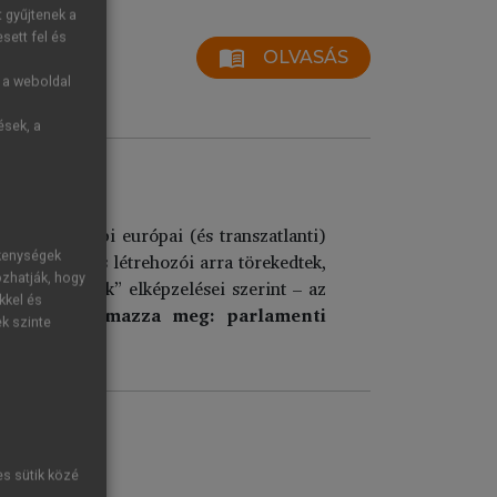
t gyűjtenek a
sett fel és
menu_book
OLVASÁS
g a weboldal
ések, a
járás
épezi a többi európai (és transzatlanti)
ékenységek
Európa Tanács létrehozói arra törekedtek,
ozhatják, hogy
alapító atyák” elképzelései szerint – az
kkel és
 cikke fogalmazza meg: parlamenti
ek szinte
es sütik közé