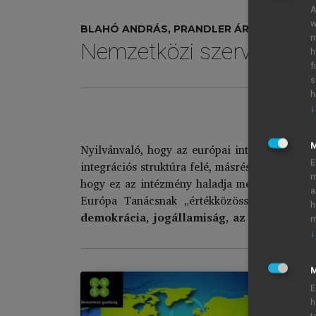
A
w
BLAHÓ ANDRÁS, PRANDLER ÁRPÁD (SZERK.
m
Nemzetközi szervezetek
h
f
s
h
↓
Az új 
Nyilvánvaló, hogy az európai intézmények köz
E
integrációs struktúra felé, másrészt ezen szer
m
hogy ez az intézmény haladja meg a pusztán ko
a
Európa Tanácsnak „értékközösséggé” kellet
h
demokrácia, jogállamiság, az emberi jogo
m
↓
M
E
h