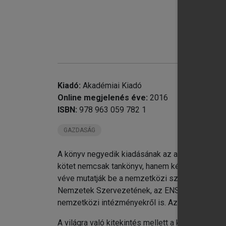
chevron_right
chevron_right
chevron_right
chevron_right
chevron_right
M
Kiadó:
Akadémiai Kiadó
I
Online megjelenés éve:
2016
ISBN:
978 963 059 782 1
GAZDASÁG
A könyv negyedik kiadásának az a célja, hogy g
kötet nemcsak tankönyv, hanem kézikönyv is le
véve mutatják be a nemzetközi szervezetek eg
Nemzetek Szervezetének, az ENSZ szakosított i
nemzetközi intézményekről is. Az elemzések fi
A világra való kitekintés mellett a közvetlen és