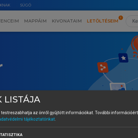
KNAK
SÚGÓ
VENCEIM
MAPPÁIM
KIVONATAIM
LETÖLTÉSEIM
r
 LISTÁJA
és testreszabhatja az önről gyűjtött információkat.
További információért 
adatvédelmi tájékoztatónkat
.
TATISZTIKA