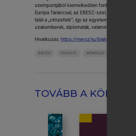
szempontjából kiemelkedően fontos nemzetközi 
Európa Tanáccsal, az EBESZ-szel, de a szűkebb 
talál a „címzettek”, így az egyetemi és főisko
szakemberek, diplomaták, valamint a média képv
Hivatkozás:
https://mersz.hu/blaho-prandler-
BIBTEX
ENDNOTE
MENDELEY
ZOTERO
TOVÁBB A KÖNYVT