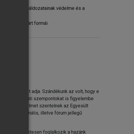
konfliktusok áldozatainak védelme és a
rtikuláris, zárt formái
 hű tükörképét adja. Szándékunk az volt, hogy e
 de a gyakorlati szempontokat is figyelembe
Különös figyelmet szentelnek az Egyesült
 más regionális, illetve fórum jellegű
ményeket is.
, a könyv részletesen foglalkozik a hazánk