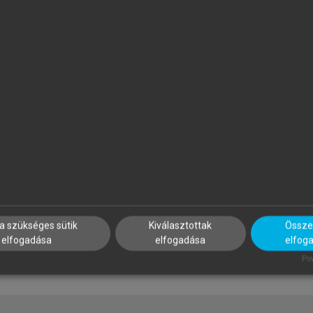
APP ILONA (SZERK.)
PROJECT MANAGEMENT
INSTITUTE
zálloda- és
Projektmenedzsment útmut
endéglátásmenedzsment
a szükséges sütik
Kiválasztottak
Összes
elfogadása
elfogadása
elfog
Pow