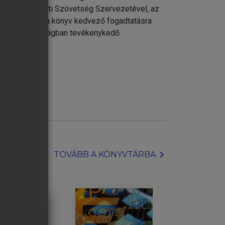
z Észak-atlanti Szövetség Szervezetével, az
eméljük, hogy a könyv kedvező fogadtatásra
n és a külgazdaságban tevékenykedő
chevron_right
TOVÁBB A KÖNYVTÁRBA