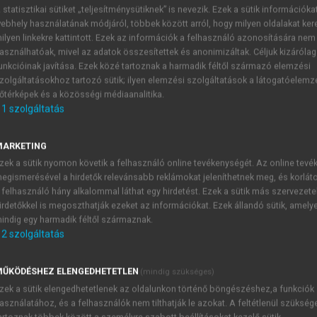
 statisztikai sütiket „teljesítménysütiknek” is nevezik. Ezek a sütik információka
ebhely használatának módjáról, többek között arról, hogy milyen oldalakat kere
)
ilyen linkekre kattintott. Ezek az információk a felhasználó azonosítására nem
 és intézmények
asználhatóak, mivel az adatok összesítettek és anonimizáltak. Céljuk kizáróla
unkcióinak javítása. Ezek közé tartoznak a harmadik féltől származó elemzési
zolgáltatásokhoz tartozó sütik; ilyen elemzési szolgáltatások a látogatóelemz
őtérképek és a közösségi médiaanalitika.
1
szolgáltatás
tagállamok felvételével kapcsolatos el
MARKETING
ött az Európa Tanács valamiféleképp a „kötelező átmenetet” k
zek a sütik nyomon követik a felhasználó online tevékenységét. Az online tev
vezet képviseli az „Európa-építés” legszélesebb alapzatát. Az 
egismerésével a hirdetők relevánsabb reklámokat jeleníthetnek meg, és korlát
rmányközi együttműködés kereteit, a tekintetben, hogy – az „
 felhasználó hány alkalommal láthat egy hirdetést. Ezek a sütik más szervezete
t válnia.
Ezen értékeket a szervezet Statútumának 3.
irdetőkkel is megoszthatják ezeket az információkat. Ezek állandó sütik, amely
k és alapvető szabadságjogok tiszteletben tartása.
indig egy harmadik féltől származnak.
2
szolgáltatás
ŰKÖDÉSHEZ ELENGEDHETETLEN
(mindig szükséges)
TARTALOMJEGYZÉK
zek a sütik elengedhetetlenek az oldalunkon történő böngészéshez,a funkciók
asználatához, és a felhasználók nem tilthatják le azokat. A feltétlenül szükség