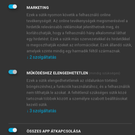
(IFRCRC) és ennek tagszervezeteiből, 181
MARKETING
Vöröskereszt vagy Vörös Félhold Nemzeti
Ezek a sütik nyomon követik a felhasználó online
Társaságból
áll. Kissé leegyszerűsítve, az
ICRC a
tevékenységét. Az online tevékenységek megismerésével a
fegyveres konfliktusban semleges
hirdetők relevánsabb reklámokat jeleníthetnek meg, és
közvetítőként és segítségnyújtóként
korlátozhatják, hogy a felhasználó hány alkalommal láthat
egy hirdetést. Ezek a sütik más szervezetekkel és hirdetőkkel
tevékenykedik mint az 1949. évi Genfi
is megoszthatják ezeket az információkat. Ezek állandó sütik,
Egyezmények őrzője
(guardian),
míg az IFRCRC
amelyek szinte mindig egy harmadik féltől származnak.
a természeti csapások utáni rehabilitációban és
↓
2
szolgáltatás
a fejlesztési programokban jár az élen.
A
nemzeti társaságok – meghatározott körülmények
MŰKÖDÉSHEZ ELENGEDHETETLEN
(mindig szükséges)
között – mindkét nemzetközi szervezettel
Ezek a sütik elengedhetetlenek az oldalunkon történő
együttműködhetnek.
böngészéshez,a funkciók használatához, és a felhasználók
nem tilthatják le azokat. A feltétlenül szükséges sütik közé
tartoznak többek között a személyre szabott beállításokat
kezelő sütik.
↓
3
szolgáltatás
ÖSSZES APP ÁTKAPCSOLÁSA