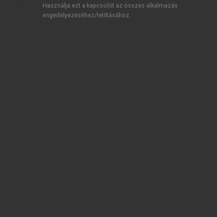
Használja ezt a kapcsolót az összes alkalmazás
engedélyezéséhez/letiltásához.
TARTALOMJEGYZÉK
Nemzetközi szervezetek és intézmények
Impresszum