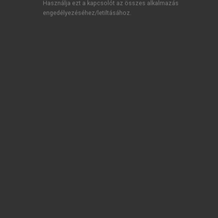
Használja ezt a kapcsolót az összes alkalmazás
engedélyezéséhez/letiltásához.
TARTALOMJEGYZÉK
Nemzetközi szervezetek és intézmények
Impresszum
Előszó
chevron_right