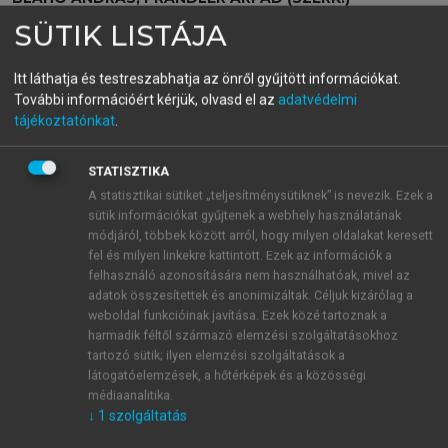
Nemzetközi szervezetek és
SÜTIK LISTÁJA
intézmények
Itt láthatja és testreszabhatja az önről gyűjtött információkat.
További információért kérjük, olvasd el az
adatvédelmi
tájékoztatónkat
.
menu_book
OLVASÁS
STATISZTIKA
A statisztikai sütiket „teljesítménysütiknek” is nevezik. Ezek a
sütik információkat gyűjtenek a webhely használatának
Az EU migrációs politikája
módjáról, többek között arról, hogy milyen oldalakat keresett
fel és milyen linkekre kattintott. Ezek az információk a
Európában is a viták kereszttűzébe került a migráció.
felhasználó azonosítására nem használhatóak, mivel az
Az ezredforduló táján ugyanis jelentős, és
adatok összesítettek és anonimizáltak. Céljuk kizárólag a
weboldal funkcióinak javítása. Ezek közé tartoznak a
többségében illegális népességmozgások indultak el
harmadik féltől származó elemzési szolgáltatásokhoz
az EU külső, déli határai felé, ami aggodalommal
tartozó sütik; ilyen elemzési szolgáltatások a
töltötte el a tagállamokat. A határellenőrzés
látogatóelemzések, a hőtérképek és a közösségi
szigorítása önmagában nem bizonyult elégnek,
médiaanalitika.
átfogó migrációs politikára és a tagállamok és a
↓
1
szolgáltatás
migránsok származási országai közötti