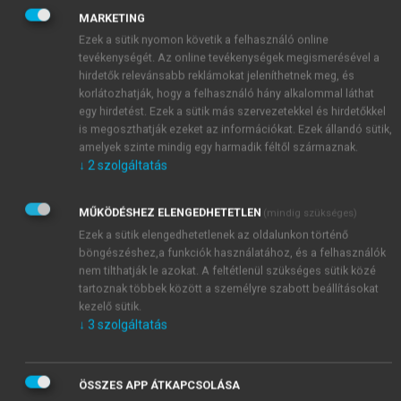
együttműködésre volt szükség. A migráció azonban,
MARKETING
ha kellő gonddal kezelik, pozitív növekedési tényező
Ezek a sütik nyomon követik a felhasználó online
lehet mind az EU, mind az érintett ország számára.
tevékenységét. Az online tevékenységek megismerésével a
hirdetők relevánsabb reklámokat jeleníthetnek meg, és
Ebben a folyamatban az EU és tagállamai
korlátozhatják, hogy a felhasználó hány alkalommal láthat
együttműködnek az UNHCR-rel és más nemzetközi
egy hirdetést. Ezek a sütik más szervezetekkel és hirdetőkkel
szervezettel is. Az UNHCR szerepe ebben a
is megoszthatják ezeket az információkat. Ezek állandó sütik,
folyamatban nem operatív, hanem elsődlegesen a
amelyek szinte mindig egy harmadik féltől származnak.
menekülteljáráshoz való hozzáférhetőség, a fogadási
↓
2
szolgáltatás
kapacitás kiépítésére és befogadási politikára
irányul.
MŰKÖDÉSHEZ ELENGEDHETETLEN
(mindig szükséges)
Ezek a sütik elengedhetetlenek az oldalunkon történő
böngészéshez,a funkciók használatához, és a felhasználók
nem tilthatják le azokat. A feltétlenül szükséges sütik közé
tartoznak többek között a személyre szabott beállításokat
kezelő sütik.
↓
3
szolgáltatás
ÖSSZES APP ÁTKAPCSOLÁSA