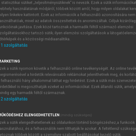
 statisztikai sütiket „teljesítménysütiknek” is nevezik. Ezek a sütik információka
ebhely használatának módjáról, többek között arról, hogy milyen oldalakat kere
)
ilyen linkekre kattintott. Ezek az információk a felhasználó azonosítására nem
 és intézmények
asználhatóak, mivel az adatok összesítettek és anonimizáltak. Céljuk kizáróla
unkcióinak javítása. Ezek közé tartoznak a harmadik féltől származó elemzési
zolgáltatásokhoz tartozó sütik; ilyen elemzési szolgáltatások a látogatóelemz
őtérképek és a közösségi médiaanalitika.
1
szolgáltatás
A döntéshozatal főbb formái
MARKETING
röviden említettük, hogy a nemzetközi konferenciák és ne
zek a sütik nyomon követik a felhasználó online tevékenységét. Az online tev
ét alkalmazták. Ez felelt meg az állami szuverenitás alapel
egismerésével a hirdetők relevánsabb reklámokat jeleníthetnek meg, és korlát
, de még a Nemzetek Szövetségében is az egyhangú döntéshozat
 felhasználó hány alkalommal láthat egy hirdetést. Ezek a sütik más szervezete
irdetőkkel is megoszthatják ezeket az információkat. Ezek állandó sütik, amely
indig egy harmadik féltől származnak.
2
szolgáltatás
TARTALOMJEGYZÉK
ŰKÖDÉSHEZ ELENGEDHETETLEN
(mindig szükséges)
zek a sütik elengedhetetlenek az oldalunkon történő böngészéshez,a funkciók
mzetközi szervezetek és intézmények
asználatához, és a felhasználók nem tilthatják le azokat. A feltétlenül szükség
presszum
artoznak többek között a személyre szabott beállításokat kezelő sütik.