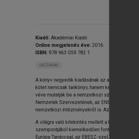
chevron_right
chevron_right
chevron_right
Kiadó:
Akadémiai Kiadó
chevron_right
Online megjelenés éve:
2016
chevron_right
ISBN:
978 963 059 782 1
chevron_right
chevron_right
GAZDASÁG
chevron_right
A könyv negyedik kiadásának az a célja, hogy g
chevron_right
kötet nemcsak tankönyv, hanem kézikönyv is le
chevron_right
II
véve mutatják be a nemzetközi szervezetek eg
chevron_right
M
Nemzetek Szervezetének, az ENSZ szakosított i
I
nemzetközi intézményekről is. Az elemzések fi
A világra való kitekintés mellett a közvetlen és
szempontjából kiemelkedően fontos nemzetközi 
Európa Tanáccsal, az EBESZ-szel, de a szűkebb 