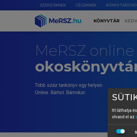
SZERZŐKNEK
CÉGEKNEK
KÖNYVTÁROSO
KÖNYVTÁR
KED
MeRSZ online
okoskönyvtá
Több száz tankönyv egy helyen.
Online. Bárhol. Bármikor.
SÜTIK
Itt láthatja 
olvasd el az
S