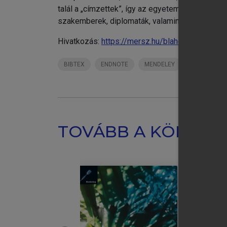
talál a „címzettek”, így az egyetemi és főisko
szakemberek, diplomaták, valamint a média képv
Hivatkozás:
https://mersz.hu/blaho-prandler-
BIBTEX
ENDNOTE
MENDELEY
ZOTERO
TOVÁBB A KÖNYVT