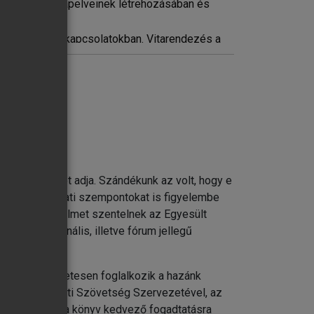
etközi jog alapelveinek létrehozásában és
a nemzetközi kapcsolatokban. Vitarendezés a
, Biztonsági Tanács, békefenntartás)
s más fontos területen
 hű tükörképét adja. Szándékunk az volt, hogy e
delmi és pénzügyi szervezetek
 de a gyakorlati szempontokat is figyelembe
Különös figyelmet szentelnek az Egyesült
 más regionális, illetve fórum jellegű
ményeket is.
, a könyv részletesen foglalkozik a hazánk
z Észak-atlanti Szövetség Szervezetével, az
eméljük, hogy a könyv kedvező fogadtatásra