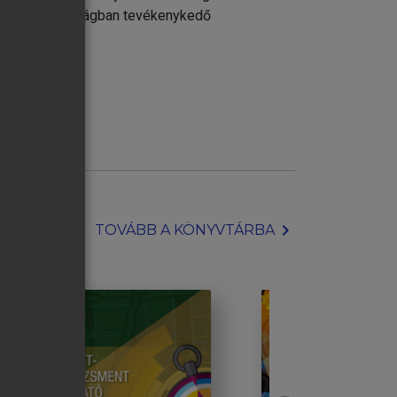
n és a külgazdaságban tevékenykedő
chevron_right
TOVÁBB A KÖNYVTÁRBA