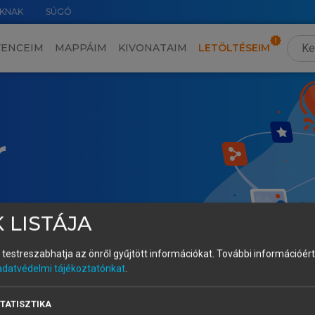
KNAK
SÚGÓ
VENCEIM
MAPPÁIM
KIVONATAIM
LETÖLTÉSEIM
r
 LISTÁJA
és testreszabhatja az önről gyűjtött információkat.
További információért 
adatvédelmi tájékoztatónkat
.
TATISZTIKA