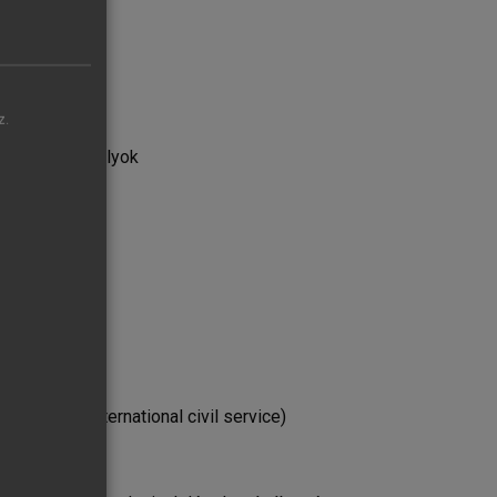
z.
ői
talános szabályok
viszonyuk
l
olgálat” (international civil service)