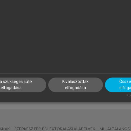
APP ILONA (SZERK.)
PROJECT MANAGEMENT
INSTITUTE
zálloda- és
Projektmenedzsment útmut
endéglátásmenedzsment
a szükséges sütik
Kiválasztottak
Összes
elfogadása
elfogadása
elfog
Pow
KNAK
SZERKESZTÉSI ÉS LEKTORÁLÁSI ALAPELVEK
MI – ÁLTALÁNOS