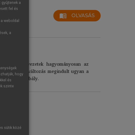
t gyűjtenek a
sett fel és
menu_book
OLVASÁS
g a weboldal
ések, a
mzetközi szervezetek hagyományosan az
ékenységek
vének. Lassú változás megindult ugyan a
ozhatják, hogy
al volt a szabály.
kkel és
ek szinte
es sütik közé