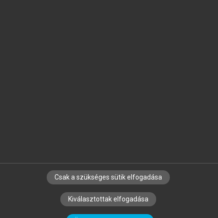
Jelöld meg a számodra fontos részeket, és
készíts
saját
jegyzeteket!
Egyéni előfizetéssel további
MeRSZ+ funkciókat
és
tartalmakat is elérhetsz.
Csak a szükséges sütik elfogadása
SZERZŐKNEK
CÉGEKNEK
KÖNYVTÁROSOKNAK
Kiválasztottak elfogadása
SZERKESZTÉSI ÉS LEKTORÁLÁSI ALAPELVEK