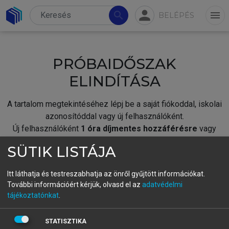
person
search
menu
BELÉPÉS
PRÓBAIDŐSZAK
ELINDÍTÁSA
A tartalom megtekintéséhez lépj be a saját fiókoddal, iskolai
azonosítóddal vagy új felhasználóként.
Új felhasználóként
1 óra díjmentes hozzáférésre
vagy
jogosult.
SÜTIK LISTÁJA
A próbaidőszak elindításához,
jelentkezz
be meglévő
fiókoddal,
vagy hozz létre új fiókot.
Itt láthatja és testreszabhatja az önről gyűjtött információkat.
További információért kérjük, olvasd el az
adatvédelmi
A regisztráció után a
próbaidőszak
automatikusan
elindul.
tájékoztatónkat
.
BELÉPÉS SAJÁT FIÓKKAL
STATISZTIKA