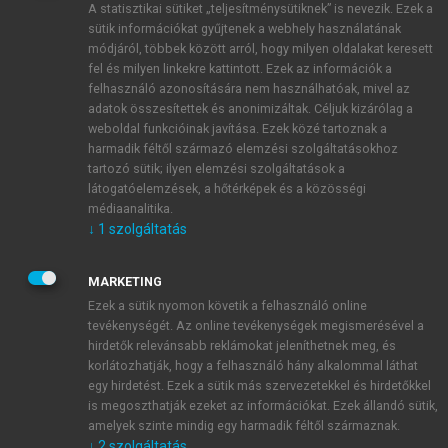
A statisztikai sütiket „teljesítménysütiknek” is nevezik. Ezek a
sütik információkat gyűjtenek a webhely használatának
módjáról, többek között arról, hogy milyen oldalakat keresett
ÚJ FIÓK LÉTREHOZÁSA
fel és milyen linkekre kattintott. Ezek az információk a
1 óra díjmentes hozzáférés
felhasználó azonosítására nem használhatóak, mivel az
adatok összesítettek és anonimizáltak. Céljuk kizárólag a
weboldal funkcióinak javítása. Ezek közé tartoznak a
E-MAIL-CÍM
harmadik féltől származó elemzési szolgáltatásokhoz
tartozó sütik; ilyen elemzési szolgáltatások a
látogatóelemzések, a hőtérképek és a közösségi
NÉV
médiaanalitika.
↓
1
szolgáltatás
JELSZÓ
MARKETING
Ezek a sütik nyomon követik a felhasználó online
tevékenységét. Az online tevékenységek megismerésével a
JELSZÓ ÚJRA
hirdetők relevánsabb reklámokat jeleníthetnek meg, és
korlátozhatják, hogy a felhasználó hány alkalommal láthat
egy hirdetést. Ezek a sütik más szervezetekkel és hirdetőkkel
is megoszthatják ezeket az információkat. Ezek állandó sütik,
Kérek értesítést a MeRSZ újdonságairól, akcióiról.
amelyek szinte mindig egy harmadik féltől származnak.
↓
2
szolgáltatás