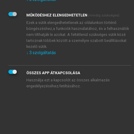
Kérek értesítést az Akadémiai Kiadó Zrt. újdonságairól,
akcióiról.
MŰKÖDÉSHEZ ELENGEDHETETLEN
(mindig szükséges)
Az
Adatkezelési tájékoztatóban
foglaltakat tudomásul
veszem és elfogadom.
Ezek a sütik elengedhetetlenek az oldalunkon történő
Az
Általános vásárlási feltételeket
, valamint a
szotar.net
és a
böngészéshez,a funkciók használatához, és a felhasználók
mersz.hu
oldalak licencszerződéseiben foglaltakat
nem tilthatják le azokat. A feltétlenül szükséges sütik közé
tudomásul veszem és elfogadom.
tartoznak többek között a személyre szabott beállításokat
kezelő sütik.
↓
3
szolgáltatás
KIPRÓBÁLOM
ÖSSZES APP ÁTKAPCSOLÁSA
Használja ezt a kapcsolót az összes alkalmazás
engedélyezéséhez/letiltásához.
MIÉRT ÉRDEMES A MERSZ ONLINE
OKOSKÖNYVTÁRAT HASZNÁLNI?