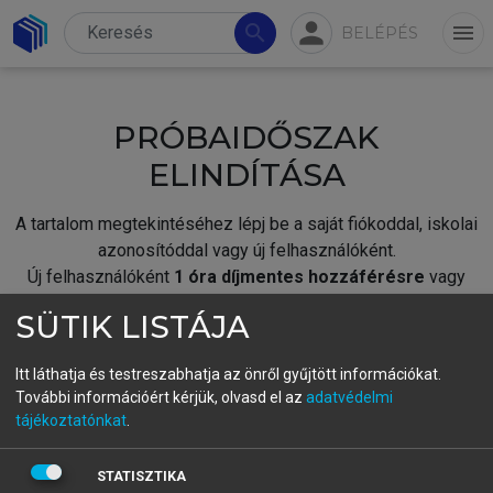
person
search
menu
BELÉPÉS
PRÓBAIDŐSZAK
ELINDÍTÁSA
A tartalom megtekintéséhez lépj be a saját fiókoddal, iskolai
azonosítóddal vagy új felhasználóként.
Új felhasználóként
1 óra díjmentes hozzáférésre
vagy
jogosult.
SÜTIK LISTÁJA
A próbaidőszak elindításához,
jelentkezz
be meglévő
fiókoddal,
vagy hozz létre új fiókot.
Itt láthatja és testreszabhatja az önről gyűjtött információkat.
További információért kérjük, olvasd el az
adatvédelmi
A regisztráció után a
próbaidőszak
automatikusan
elindul.
tájékoztatónkat
.
BELÉPÉS SAJÁT FIÓKKAL
STATISZTIKA