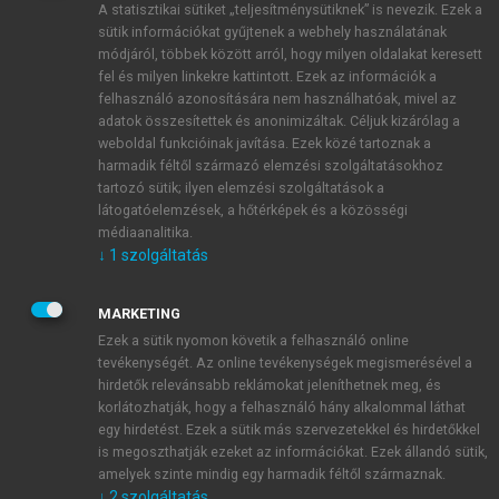
A statisztikai sütiket „teljesítménysütiknek” is nevezik. Ezek a
sütik információkat gyűjtenek a webhely használatának
módjáról, többek között arról, hogy milyen oldalakat keresett
ÚJ FIÓK LÉTREHOZÁSA
fel és milyen linkekre kattintott. Ezek az információk a
1 óra díjmentes hozzáférés
felhasználó azonosítására nem használhatóak, mivel az
adatok összesítettek és anonimizáltak. Céljuk kizárólag a
weboldal funkcióinak javítása. Ezek közé tartoznak a
E-MAIL-CÍM
harmadik féltől származó elemzési szolgáltatásokhoz
tartozó sütik; ilyen elemzési szolgáltatások a
látogatóelemzések, a hőtérképek és a közösségi
NÉV
médiaanalitika.
↓
1
szolgáltatás
JELSZÓ
MARKETING
Ezek a sütik nyomon követik a felhasználó online
tevékenységét. Az online tevékenységek megismerésével a
JELSZÓ ÚJRA
hirdetők relevánsabb reklámokat jeleníthetnek meg, és
korlátozhatják, hogy a felhasználó hány alkalommal láthat
egy hirdetést. Ezek a sütik más szervezetekkel és hirdetőkkel
is megoszthatják ezeket az információkat. Ezek állandó sütik,
Kérek értesítést a MeRSZ újdonságairól, akcióiról.
amelyek szinte mindig egy harmadik féltől származnak.
↓
2
szolgáltatás