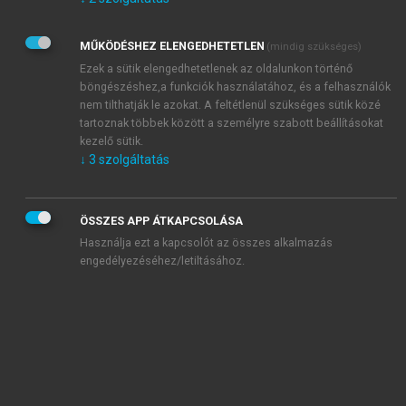
Kérek értesítést az Akadémiai Kiadó Zrt. újdonságairól,
akcióiról.
MŰKÖDÉSHEZ ELENGEDHETETLEN
(mindig szükséges)
Az
Adatkezelési tájékoztatóban
foglaltakat tudomásul
veszem és elfogadom.
Ezek a sütik elengedhetetlenek az oldalunkon történő
Az
Általános vásárlási feltételeket
, valamint a
szotar.net
és a
böngészéshez,a funkciók használatához, és a felhasználók
mersz.hu
oldalak licencszerződéseiben foglaltakat
nem tilthatják le azokat. A feltétlenül szükséges sütik közé
tudomásul veszem és elfogadom.
tartoznak többek között a személyre szabott beállításokat
kezelő sütik.
↓
3
szolgáltatás
KIPRÓBÁLOM
ÖSSZES APP ÁTKAPCSOLÁSA
Használja ezt a kapcsolót az összes alkalmazás
engedélyezéséhez/letiltásához.
MIÉRT ÉRDEMES A MERSZ ONLINE
OKOSKÖNYVTÁRAT HASZNÁLNI?