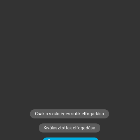
Jelöld meg a számodra fontos részeket, és
készíts
saját
jegyzeteket!
Egyéni előfizetéssel további
MeRSZ+ funkciókat
és
tartalmakat is elérhetsz.
Csak a szükséges sütik elfogadása
SZERZŐKNEK
CÉGEKNEK
KÖNYVTÁROSOKNAK
Kiválasztottak elfogadása
SZERKESZTÉSI ÉS LEKTORÁLÁSI ALAPELVEK