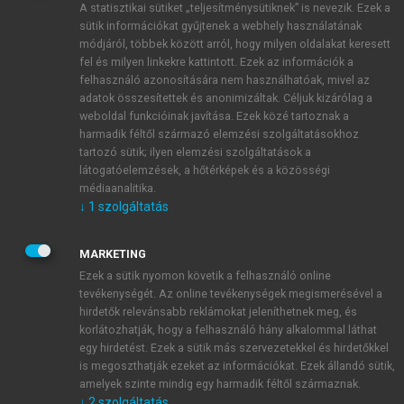
A statisztikai sütiket „teljesítménysütiknek” is nevezik. Ezek a
sütik információkat gyűjtenek a webhely használatának
módjáról, többek között arról, hogy milyen oldalakat keresett
ÚJ FIÓK LÉTREHOZÁSA
fel és milyen linkekre kattintott. Ezek az információk a
1 óra díjmentes hozzáférés
felhasználó azonosítására nem használhatóak, mivel az
adatok összesítettek és anonimizáltak. Céljuk kizárólag a
weboldal funkcióinak javítása. Ezek közé tartoznak a
E-MAIL-CÍM
harmadik féltől származó elemzési szolgáltatásokhoz
tartozó sütik; ilyen elemzési szolgáltatások a
látogatóelemzések, a hőtérképek és a közösségi
NÉV
médiaanalitika.
↓
1
szolgáltatás
JELSZÓ
MARKETING
Ezek a sütik nyomon követik a felhasználó online
tevékenységét. Az online tevékenységek megismerésével a
JELSZÓ ÚJRA
hirdetők relevánsabb reklámokat jeleníthetnek meg, és
korlátozhatják, hogy a felhasználó hány alkalommal láthat
egy hirdetést. Ezek a sütik más szervezetekkel és hirdetőkkel
is megoszthatják ezeket az információkat. Ezek állandó sütik,
Kérek értesítést a MeRSZ újdonságairól, akcióiról.
amelyek szinte mindig egy harmadik féltől származnak.
↓
2
szolgáltatás