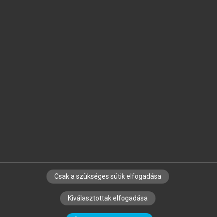
Jelöld meg a számodra fontos részeket, és
készíts
saját
jegyzeteket!
Egyéni előfizetéssel további
MeRSZ+ funkciókat
és
tartalmakat is elérhetsz.
Csak a szükséges sütik elfogadása
SZERZŐKNEK
CÉGEKNEK
KÖNYVTÁROSOKNAK
Kiválasztottak elfogadása
SZERKESZTÉSI ÉS LEKTORÁLÁSI ALAPELVEK