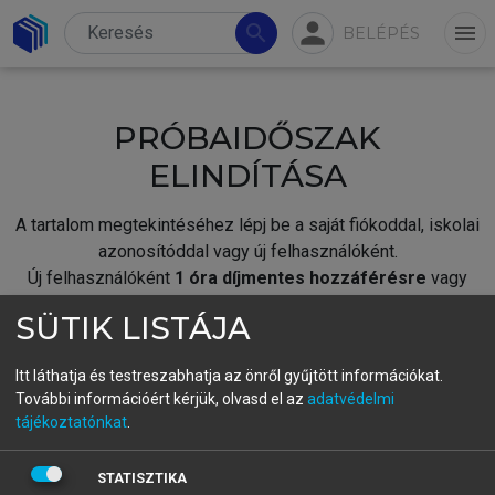
person
search
menu
BELÉPÉS
PRÓBAIDŐSZAK
ELINDÍTÁSA
A tartalom megtekintéséhez lépj be a saját fiókoddal, iskolai
azonosítóddal vagy új felhasználóként.
Új felhasználóként
1 óra díjmentes hozzáférésre
vagy
jogosult.
SÜTIK LISTÁJA
A próbaidőszak elindításához,
jelentkezz
be meglévő
fiókoddal,
vagy hozz létre új fiókot.
Itt láthatja és testreszabhatja az önről gyűjtött információkat.
További információért kérjük, olvasd el az
adatvédelmi
A regisztráció után a
próbaidőszak
automatikusan
elindul.
tájékoztatónkat
.
BELÉPÉS SAJÁT FIÓKKAL
STATISZTIKA