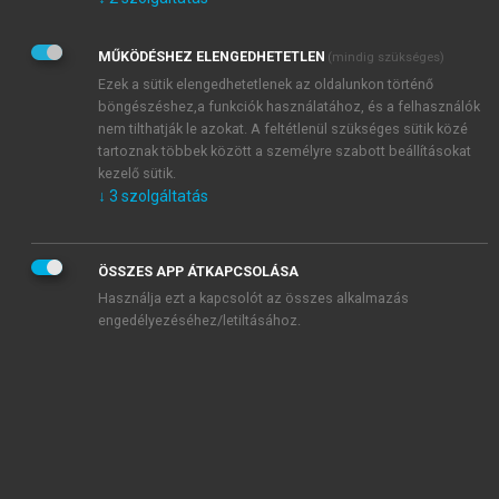
Kérek értesítést az Akadémiai Kiadó Zrt. újdonságairól,
akcióiról.
MŰKÖDÉSHEZ ELENGEDHETETLEN
(mindig szükséges)
Az
Adatkezelési tájékoztatóban
foglaltakat tudomásul
veszem és elfogadom.
Ezek a sütik elengedhetetlenek az oldalunkon történő
Az
Általános vásárlási feltételeket
, valamint a
szotar.net
és a
böngészéshez,a funkciók használatához, és a felhasználók
mersz.hu
oldalak licencszerződéseiben foglaltakat
nem tilthatják le azokat. A feltétlenül szükséges sütik közé
tudomásul veszem és elfogadom.
tartoznak többek között a személyre szabott beállításokat
kezelő sütik.
↓
3
szolgáltatás
KIPRÓBÁLOM
ÖSSZES APP ÁTKAPCSOLÁSA
Használja ezt a kapcsolót az összes alkalmazás
engedélyezéséhez/letiltásához.
MIÉRT ÉRDEMES A MERSZ ONLINE
OKOSKÖNYVTÁRAT HASZNÁLNI?