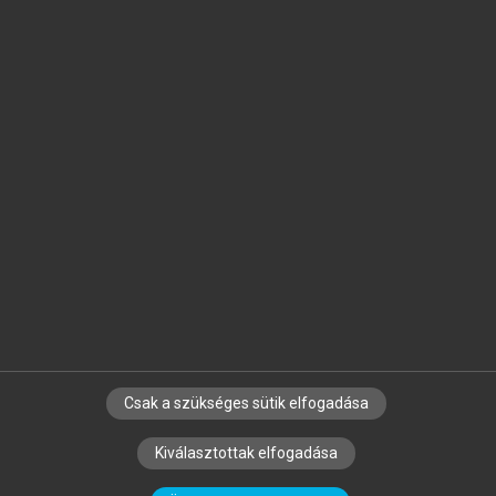
Jelöld meg a számodra fontos részeket, és
készíts
saját
jegyzeteket!
Egyéni előfizetéssel további
MeRSZ+ funkciókat
és
tartalmakat is elérhetsz.
Csak a szükséges sütik elfogadása
SZERZŐKNEK
CÉGEKNEK
KÖNYVTÁROSOKNAK
Kiválasztottak elfogadása
SZERKESZTÉSI ÉS LEKTORÁLÁSI ALAPELVEK