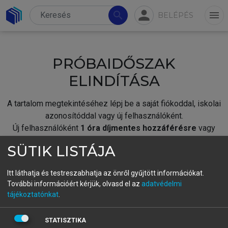
person
search
menu
BELÉPÉS
PRÓBAIDŐSZAK
ELINDÍTÁSA
A tartalom megtekintéséhez lépj be a saját fiókoddal, iskolai
azonosítóddal vagy új felhasználóként.
Új felhasználóként
1 óra díjmentes hozzáférésre
vagy
jogosult.
SÜTIK LISTÁJA
A próbaidőszak elindításához,
jelentkezz
be meglévő
fiókoddal,
vagy hozz létre új fiókot.
Itt láthatja és testreszabhatja az önről gyűjtött információkat.
További információért kérjük, olvasd el az
adatvédelmi
A regisztráció után a
próbaidőszak
automatikusan
elindul.
tájékoztatónkat
.
BELÉPÉS SAJÁT FIÓKKAL
STATISZTIKA