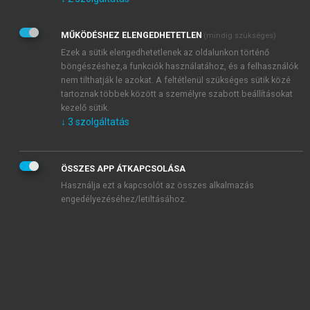
Kérek értesítést az Akadémiai Kiadó Zrt. újdonságairól,
akcióiról.
MŰKÖDÉSHEZ ELENGEDHETETLEN
(mindig szükséges)
Az
Adatkezelési tájékoztatóban
foglaltakat tudomásul
veszem és elfogadom.
Ezek a sütik elengedhetetlenek az oldalunkon történő
Az
Általános vásárlási feltételeket
, valamint a
szotar.net
és a
böngészéshez,a funkciók használatához, és a felhasználók
mersz.hu
oldalak licencszerződéseiben foglaltakat
nem tilthatják le azokat. A feltétlenül szükséges sütik közé
tudomásul veszem és elfogadom.
tartoznak többek között a személyre szabott beállításokat
kezelő sütik.
↓
3
szolgáltatás
KIPRÓBÁLOM
ÖSSZES APP ÁTKAPCSOLÁSA
Használja ezt a kapcsolót az összes alkalmazás
engedélyezéséhez/letiltásához.
MIÉRT ÉRDEMES A MERSZ ONLINE
OKOSKÖNYVTÁRAT HASZNÁLNI?