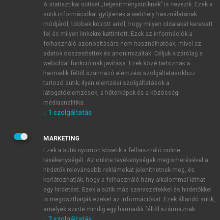
A statisztikai sütiket „teljesítménysütiknek” is nevezik. Ezek a
sütik információkat gyűjtenek a webhely használatának
módjáról, többek között arról, hogy milyen oldalakat keresett
ÚJ FIÓK LÉTREHOZÁSA
fel és milyen linkekre kattintott. Ezek az információk a
1 óra díjmentes hozzáférés
felhasználó azonosítására nem használhatóak, mivel az
adatok összesítettek és anonimizáltak. Céljuk kizárólag a
weboldal funkcióinak javítása. Ezek közé tartoznak a
E-MAIL-CÍM
harmadik féltől származó elemzési szolgáltatásokhoz
tartozó sütik; ilyen elemzési szolgáltatások a
látogatóelemzések, a hőtérképek és a közösségi
NÉV
médiaanalitika.
↓
1
szolgáltatás
JELSZÓ
MARKETING
Ezek a sütik nyomon követik a felhasználó online
tevékenységét. Az online tevékenységek megismerésével a
JELSZÓ ÚJRA
hirdetők relevánsabb reklámokat jeleníthetnek meg, és
korlátozhatják, hogy a felhasználó hány alkalommal láthat
egy hirdetést. Ezek a sütik más szervezetekkel és hirdetőkkel
is megoszthatják ezeket az információkat. Ezek állandó sütik,
Kérek értesítést a MeRSZ újdonságairól, akcióiról.
amelyek szinte mindig egy harmadik féltől származnak.
↓
2
szolgáltatás