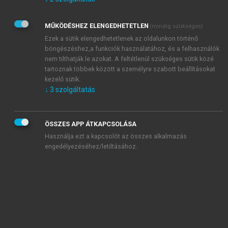
Kérek értesítést az Akadémiai Kiadó Zrt. újdonságairól,
akcióiról.
MŰKÖDÉSHEZ ELENGEDHETETLEN
(mindig szükséges)
Az
Adatkezelési tájékoztatóban
foglaltakat tudomásul
veszem és elfogadom.
Ezek a sütik elengedhetetlenek az oldalunkon történő
Az
Általános vásárlási feltételeket
, valamint a
szotar.net
és a
böngészéshez,a funkciók használatához, és a felhasználók
mersz.hu
oldalak licencszerződéseiben foglaltakat
nem tilthatják le azokat. A feltétlenül szükséges sütik közé
tudomásul veszem és elfogadom.
tartoznak többek között a személyre szabott beállításokat
kezelő sütik.
↓
3
szolgáltatás
KIPRÓBÁLOM
ÖSSZES APP ÁTKAPCSOLÁSA
Használja ezt a kapcsolót az összes alkalmazás
engedélyezéséhez/letiltásához.
MIÉRT ÉRDEMES A MERSZ ONLINE
OKOSKÖNYVTÁRAT HASZNÁLNI?