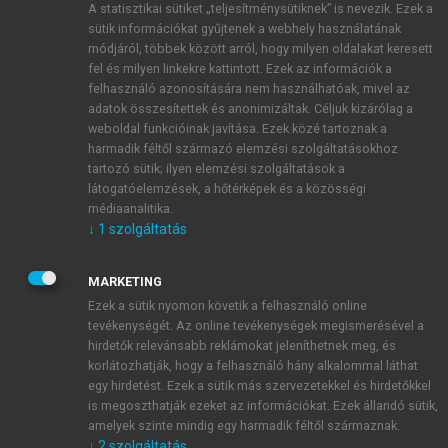
A statisztikai sütiket „teljesítménysütiknek” is nevezik. Ezek a
sütik információkat gyűjtenek a webhely használatának
módjáról, többek között arról, hogy milyen oldalakat keresett
ÚJ FIÓK LÉTREHOZÁSA
fel és milyen linkekre kattintott. Ezek az információk a
1 óra díjmentes hozzáférés
felhasználó azonosítására nem használhatóak, mivel az
adatok összesítettek és anonimizáltak. Céljuk kizárólag a
weboldal funkcióinak javítása. Ezek közé tartoznak a
E-MAIL-CÍM
harmadik féltől származó elemzési szolgáltatásokhoz
tartozó sütik; ilyen elemzési szolgáltatások a
látogatóelemzések, a hőtérképek és a közösségi
NÉV
médiaanalitika.
↓
1
szolgáltatás
JELSZÓ
MARKETING
Ezek a sütik nyomon követik a felhasználó online
tevékenységét. Az online tevékenységek megismerésével a
JELSZÓ ÚJRA
hirdetők relevánsabb reklámokat jeleníthetnek meg, és
korlátozhatják, hogy a felhasználó hány alkalommal láthat
egy hirdetést. Ezek a sütik más szervezetekkel és hirdetőkkel
is megoszthatják ezeket az információkat. Ezek állandó sütik,
Kérek értesítést a MeRSZ újdonságairól, akcióiról.
amelyek szinte mindig egy harmadik féltől származnak.
↓
2
szolgáltatás