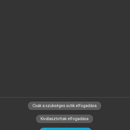
Jelöld meg a számodra fontos részeket, és
készíts
saját
jegyzeteket!
Egyéni előfizetéssel további
MeRSZ+ funkciókat
és
tartalmakat is elérhetsz.
Csak a szükséges sütik elfogadása
SZERZŐKNEK
CÉGEKNEK
KÖNYVTÁROSOKNAK
Kiválasztottak elfogadása
SZERKESZTÉSI ÉS LEKTORÁLÁSI ALAPELVEK