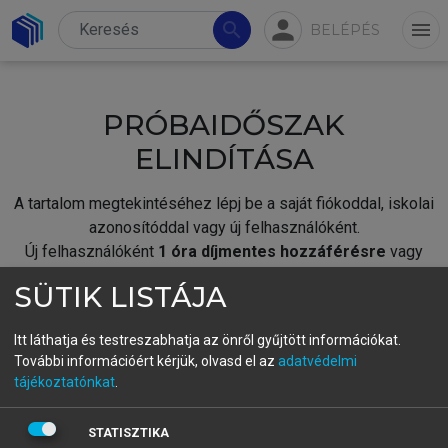
person
search
menu
BELÉPÉS
PRÓBAIDŐSZAK
ELINDÍTÁSA
A tartalom megtekintéséhez lépj be a saját fiókoddal, iskolai
azonosítóddal vagy új felhasználóként.
Új felhasználóként
1 óra díjmentes hozzáférésre
vagy
jogosult.
SÜTIK LISTÁJA
A próbaidőszak elindításához,
jelentkezz
be meglévő
fiókoddal,
vagy hozz létre új fiókot.
Itt láthatja és testreszabhatja az önről gyűjtött információkat.
További információért kérjük, olvasd el az
adatvédelmi
A regisztráció után a
próbaidőszak
automatikusan
elindul.
tájékoztatónkat
.
BELÉPÉS SAJÁT FIÓKKAL
STATISZTIKA