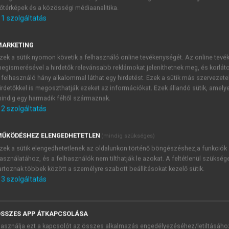
őtérképek és a közösségi médiaanalitika.
E-MAIL-CÍM
1
szolgáltatás
MARKETING
NÉV
zek a sütik nyomon követik a felhasználó online tevékenységét. Az online tev
egismerésével a hirdetők relevánsabb reklámokat jeleníthetnek meg, és korlát
 felhasználó hány alkalommal láthat egy hirdetést. Ezek a sütik más szervezete
JELSZÓ
irdetőkkel is megoszthatják ezeket az információkat. Ezek állandó sütik, amely
indig egy harmadik féltől származnak.
2
szolgáltatás
JELSZÓ ÚJRA
PÉS
ŰKÖDÉSHEZ ELENGEDHETETLEN
(mindig szükséges)
zek a sütik elengedhetetlenek az oldalunkon történő böngészéshez,a funkciók
asználatához, és a felhasználók nem tilthatják le azokat. A feltétlenül szükség
Kérek értesítést a MeRSZ új
artoznak többek között a személyre szabott beállításokat kezelő sütik.
Kérek értesítést az Akadémi
3
szolgáltatás
akcióiról.
 VAGY?
Az
Adatkezelési tájékozta
yi azonosítóval
veszem és elfogadom.
SSZES APP ÁTKAPCSOLÁSA
Az
Általános vásárlási felt
asználja ezt a kapcsolót az összes alkalmazás engedélyezéséhez/letiltásáho