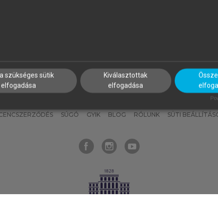
nyokat, hogy bármikor azonnal
részeket, és
készíts
saj
hozzájuk férhess!
jegyzeteket!
a szükséges sütik
Kiválasztottak
Összes
elfogadása
elfogadása
elfog
KNAK
SZERKESZTÉSI ÉS LEKTORÁLÁSI ALAPELVEK
MI – ÁLTALÁNOS
Pow
ICENCSZERZŐDÉS
SÚGÓ
GYIK
BLOG
RÓLUNK
SÜTI BEÁLLÍTÁS