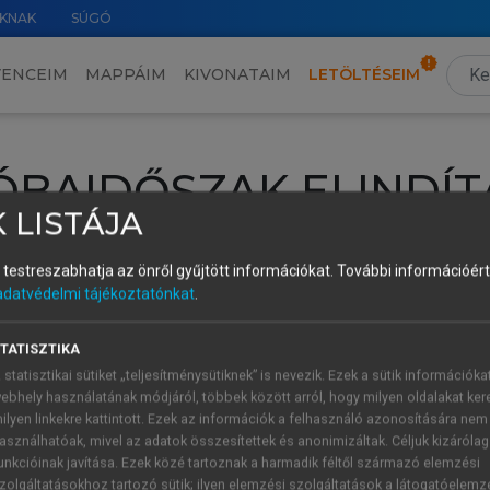
KNAK
SÚGÓ
VENCEIM
MAPPÁIM
KIVONATAIM
LETÖLTÉSEIM
ÓBAIDŐSZAK ELINDÍT
 LISTÁJA
intéséhez lépj be a saját fiókoddal, iskolai azonosítóddal vagy ú
és testreszabhatja az önről gyűjtött információkat.
További információért 
Új felhasználóként
1 óra díjmentes hozzáférésre
vagy jogosult
adatvédelmi tájékoztatónkat
.
k elindításához,
jelentkezz
be meglévő fiókoddal,
vagy hozz lé
A regisztráció után a
próbaidőszak
automatikusan
elindul.
TATISZTIKA
 statisztikai sütiket „teljesítménysütiknek” is nevezik. Ezek a sütik információka
ebhely használatának módjáról, többek között arról, hogy milyen oldalakat kere
ilyen linkekre kattintott. Ezek az információk a felhasználó azonosítására nem
ÚJ FIÓK 
ÁT FIÓKKAL
asználhatóak, mivel az adatok összesítettek és anonimizáltak. Céljuk kizáróla
1 óra díjme
unkcióinak javítása. Ezek közé tartoznak a harmadik féltől származó elemzési
zolgáltatásokhoz tartozó sütik; ilyen elemzési szolgáltatások a látogatóelemz