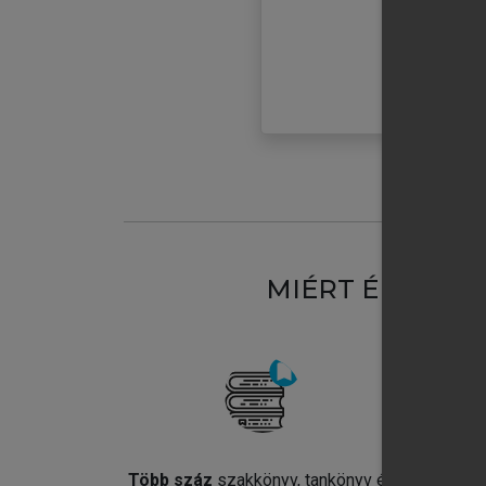
MIÉRT ÉRDEME
Több száz
szakkönyv, tankönyv és
Jel