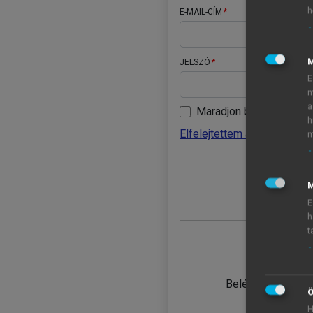
h
E-MAIL-CÍM
↓
JELSZÓ
E
m
a
Maradjon belépve
h
Elfelejtettem a jelszavamat
m
↓
BELÉ
M
E
h
t
↓
TANULÓ
Belépés intézmén
Ö
H