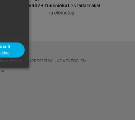
át
MeRSZ+ funkciókat
és tartalmakat
is elérhetsz.
 süti
adása
 IRÁNYELVEK
IMPRESSZUM
ADATVÉDELEM
ered by Klaro!
OK