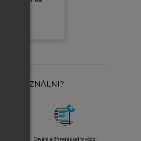
erződéseiben foglaltakat
ogadom.
ÓBÁLOM
AT HASZNÁLNI?
ntos
Egyéni előfizetéssel további