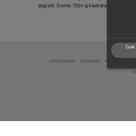
jegyzet. Évente 100+ új kiadvány.
kiadvá
Csak 
SZERZŐKNEK
CÉGEKNEK
KÖNYVTÁROSO
L
Verzió: 2.7.2