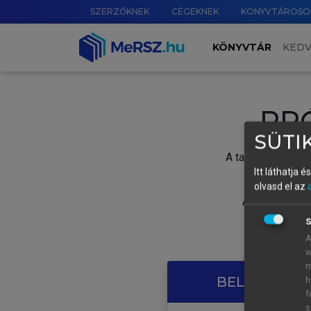
SZERZŐKNEK
CÉGEKNEK
KÖNYVTÁROSO
KÖNYVTÁR
KED
PR
SÜTIK
A tartalom megtek
Itt láthatja 
olvasd el az
A próbaidősza
S
A
w
m
BELÉPÉS SAJ
h
f
s