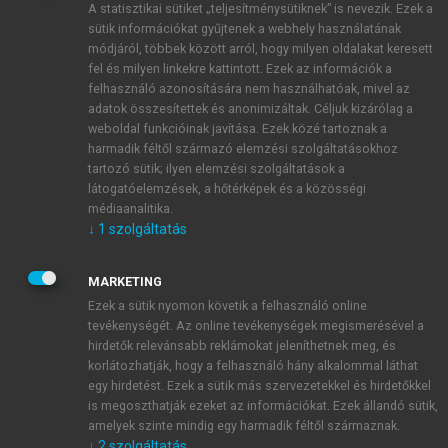
A statisztikai sütiket „teljesítménysütiknek” is nevezik. Ezek a
sütik információkat gyűjtenek a webhely használatának
módjáról, többek között arról, hogy milyen oldalakat keresett
ÚJ FIÓK LÉTREHOZÁSA
fel és milyen linkekre kattintott. Ezek az információk a
1 óra díjmentes hozzáférés
felhasználó azonosítására nem használhatóak, mivel az
adatok összesítettek és anonimizáltak. Céljuk kizárólag a
weboldal funkcióinak javítása. Ezek közé tartoznak a
E-MAIL-CÍM
harmadik féltől származó elemzési szolgáltatásokhoz
tartozó sütik; ilyen elemzési szolgáltatások a
látogatóelemzések, a hőtérképek és a közösségi
NÉV
médiaanalitika.
↓
1
szolgáltatás
JELSZÓ
MARKETING
Ezek a sütik nyomon követik a felhasználó online
tevékenységét. Az online tevékenységek megismerésével a
JELSZÓ ÚJRA
hirdetők relevánsabb reklámokat jeleníthetnek meg, és
korlátozhatják, hogy a felhasználó hány alkalommal láthat
egy hirdetést. Ezek a sütik más szervezetekkel és hirdetőkkel
is megoszthatják ezeket az információkat. Ezek állandó sütik,
Kérek értesítést a MeRSZ újdonságairól, akcióiról.
amelyek szinte mindig egy harmadik féltől származnak.
↓
2
szolgáltatás