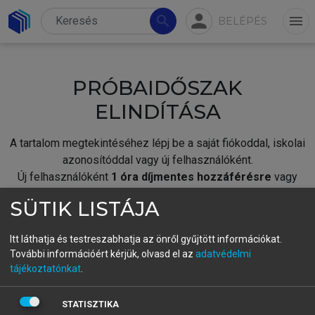
person
search
menu
BELÉPÉS
PRÓBAIDŐSZAK
ELINDÍTÁSA
A tartalom megtekintéséhez lépj be a saját fiókoddal, iskolai
azonosítóddal vagy új felhasználóként.
Új felhasználóként
1 óra díjmentes hozzáférésre
vagy
jogosult.
SÜTIK LISTÁJA
A próbaidőszak elindításához,
jelentkezz
be meglévő
fiókoddal,
vagy hozz létre új fiókot.
Itt láthatja és testreszabhatja az önről gyűjtött információkat.
További információért kérjük, olvasd el az
adatvédelmi
A regisztráció után a
próbaidőszak
automatikusan
elindul.
tájékoztatónkat
.
BELÉPÉS SAJÁT FIÓKKAL
STATISZTIKA