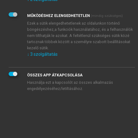
Kérek értesítést az Akadémiai Kiadó Zrt. újdonságairól,
akcióiról.
MŰKÖDÉSHEZ ELENGEDHETETLEN
(mindig szükséges)
Az
Adatkezelési tájékoztatóban
foglaltakat tudomásul
veszem és elfogadom.
Ezek a sütik elengedhetetlenek az oldalunkon történő
Az
Általános vásárlási feltételeket
, valamint a
szotar.net
és a
böngészéshez,a funkciók használatához, és a felhasználók
mersz.hu
oldalak licencszerződéseiben foglaltakat
nem tilthatják le azokat. A feltétlenül szükséges sütik közé
tudomásul veszem és elfogadom.
tartoznak többek között a személyre szabott beállításokat
kezelő sütik.
↓
3
szolgáltatás
KIPRÓBÁLOM
ÖSSZES APP ÁTKAPCSOLÁSA
Használja ezt a kapcsolót az összes alkalmazás
engedélyezéséhez/letiltásához.
MIÉRT ÉRDEMES A MERSZ ONLINE
OKOSKÖNYVTÁRAT HASZNÁLNI?