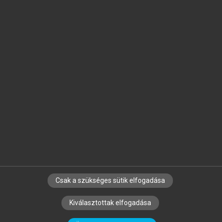
Jelöld meg a számodra fontos részeket, és
készíts
saját
jegyzeteket!
Egyéni előfizetéssel további
MeRSZ+ funkciókat
és
tartalmakat is elérhetsz.
Csak a szükséges sütik elfogadása
SZERZŐKNEK
CÉGEKNEK
KÖNYVTÁROSOKNAK
Kiválasztottak elfogadása
SZERKESZTÉSI ÉS LEKTORÁLÁSI ALAPELVEK