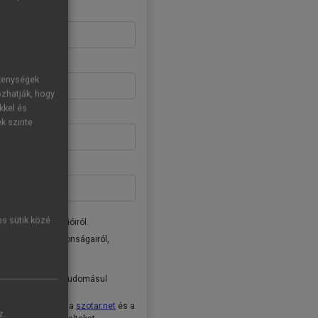
ékenységek
ozhatják, hogy
kkel és
ek szinte
es sütik közé
donságairól, akcióiról.
ai Kiadó Zrt. újdonságairól,
tóban
foglaltakat tudomásul
ételeket
, valamint a
szotar.net
és a
z.