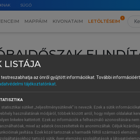
KNAK
SÚGÓ
VENCEIM
MAPPÁIM
KIVONATAIM
LETÖLTÉSEIM
ÓBAIDŐSZAK ELINDÍT
 LISTÁJA
intéséhez lépj be a saját fiókoddal, iskolai azonosítóddal vagy ú
és testreszabhatja az önről gyűjtött információkat.
További információért 
Új felhasználóként
1 óra díjmentes hozzáférésre
vagy jogosult
adatvédelmi tájékoztatónkat
.
k elindításához,
jelentkezz
be meglévő fiókoddal,
vagy hozz lé
A regisztráció után a
próbaidőszak
automatikusan
elindul.
TATISZTIKA
 statisztikai sütiket „teljesítménysütiknek” is nevezik. Ezek a sütik információka
ebhely használatának módjáról, többek között arról, hogy milyen oldalakat kere
ilyen linkekre kattintott. Ezek az információk a felhasználó azonosítására nem
ÚJ FIÓK 
ÁT FIÓKKAL
asználhatóak, mivel az adatok összesítettek és anonimizáltak. Céljuk kizáróla
1 óra díjme
unkcióinak javítása. Ezek közé tartoznak a harmadik féltől származó elemzési
zolgáltatásokhoz tartozó sütik; ilyen elemzési szolgáltatások a látogatóelemz