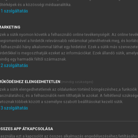
őtérképek és a közösségi médiaanalitika.
E-MAIL-CÍM
1
szolgáltatás
MARKETING
NÉV
zek a sütik nyomon követik a felhasználó online tevékenységét. Az online tev
egismerésével a hirdetők relevánsabb reklámokat jeleníthetnek meg, és korlát
 felhasználó hány alkalommal láthat egy hirdetést. Ezek a sütik más szervezete
JELSZÓ
irdetőkkel is megoszthatják ezeket az információkat. Ezek állandó sütik, amely
indig egy harmadik féltől származnak.
2
szolgáltatás
JELSZÓ ÚJRA
PÉS
ŰKÖDÉSHEZ ELENGEDHETETLEN
(mindig szükséges)
zek a sütik elengedhetetlenek az oldalunkon történő böngészéshez,a funkciók
asználatához, és a felhasználók nem tilthatják le azokat. A feltétlenül szükség
Kérek értesítést a MeRSZ új
artoznak többek között a személyre szabott beállításokat kezelő sütik.
Kérek értesítést az Akadémi
3
szolgáltatás
akcióiról.
 VAGY?
Az
Adatkezelési tájékozta
yi azonosítóval
veszem és elfogadom.
SSZES APP ÁTKAPCSOLÁSA
Az
Általános vásárlási felt
asználja ezt a kapcsolót az összes alkalmazás engedélyezéséhez/letiltásáho