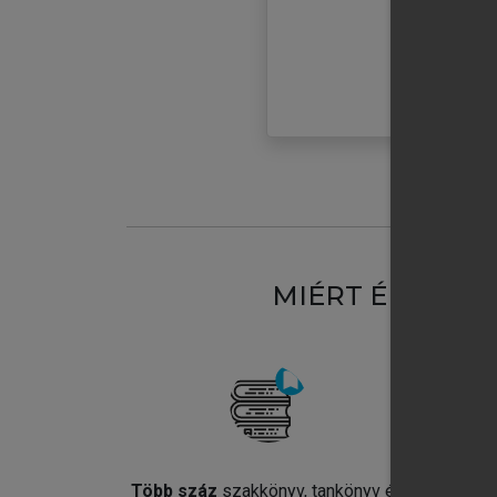
MIÉRT ÉRDEME
Több száz
szakkönyv, tankönyv és
Jel