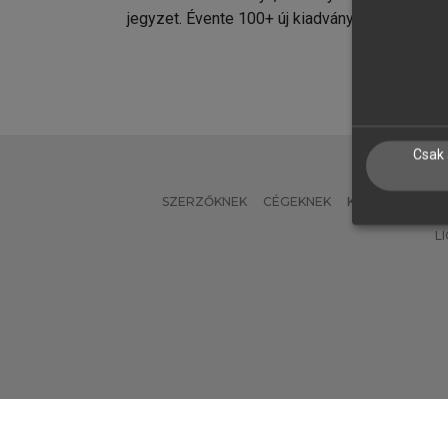
jegyzet. Évente 100+ új kiadvány.
kiadvá
Csak 
SZERZŐKNEK
CÉGEKNEK
KÖNYVTÁROSO
L
Verzió: 2.7.2