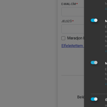
h
E-MAIL-CÍM
↓
JELSZÓ
E
m
a
Maradjon belépve
h
Elfelejtettem a jelszavamat
m
↓
BELÉ
M
E
h
t
↓
TANULÓ
Belépés intézmén
Ö
H