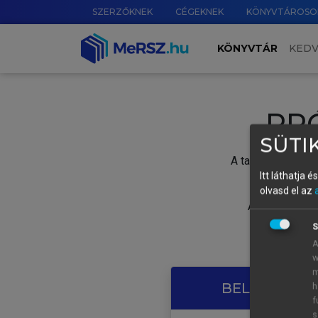
SZERZŐKNEK
CÉGEKNEK
KÖNYVTÁROSO
KÖNYVTÁR
KED
PR
SÜTIK
A tartalom megtek
Itt láthatja 
olvasd el az
A próbaidősza
S
A
w
m
BELÉPÉS SAJ
h
f
s