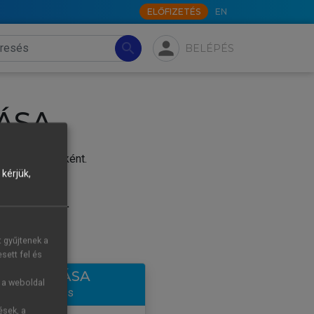
ELŐFIZETÉS
EN
person
search
BELÉPÉS
ÁSA
j felhasználóként.
kérjük,
.
tre új fiókot.
t gyűjtenek a
sett fel és
LÉTREHOZÁSA
g a weboldal
ntes hozzáférés
ések, a