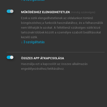
Kérek értesítést az Akadémiai Kiadó Zrt. újdonságairól,
akcióiról.
MŰKÖDÉSHEZ ELENGEDHETETLEN
(mindig szükséges)
Az
Adatkezelési tájékoztatóban
foglaltakat tudomásul
veszem és elfogadom.
Ezek a sütik elengedhetetlenek az oldalunkon történő
Az
Általános vásárlási feltételeket
, valamint a
szotar.net
és a
böngészéshez,a funkciók használatához, és a felhasználók
mersz.hu
oldalak licencszerződéseiben foglaltakat
nem tilthatják le azokat. A feltétlenül szükséges sütik közé
tudomásul veszem és elfogadom.
tartoznak többek között a személyre szabott beállításokat
kezelő sütik.
↓
3
szolgáltatás
KIPRÓBÁLOM
ÖSSZES APP ÁTKAPCSOLÁSA
Használja ezt a kapcsolót az összes alkalmazás
engedélyezéséhez/letiltásához.
MIÉRT ÉRDEMES A MERSZ ONLINE
OKOSKÖNYVTÁRAT HASZNÁLNI?