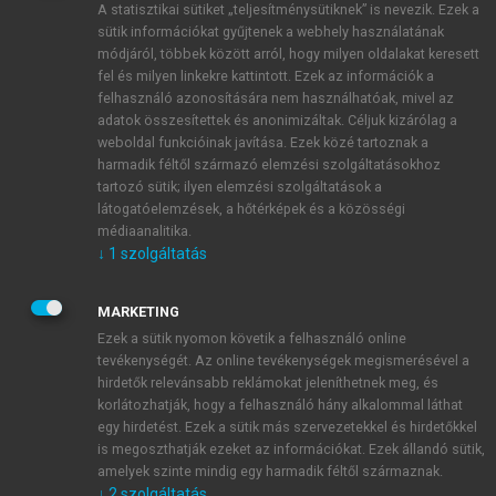
A statisztikai sütiket „teljesítménysütiknek” is nevezik. Ezek a
sütik információkat gyűjtenek a webhely használatának
módjáról, többek között arról, hogy milyen oldalakat keresett
ÚJ FIÓK LÉTREHOZÁSA
fel és milyen linkekre kattintott. Ezek az információk a
1 óra díjmentes hozzáférés
felhasználó azonosítására nem használhatóak, mivel az
adatok összesítettek és anonimizáltak. Céljuk kizárólag a
weboldal funkcióinak javítása. Ezek közé tartoznak a
E-MAIL-CÍM
harmadik féltől származó elemzési szolgáltatásokhoz
tartozó sütik; ilyen elemzési szolgáltatások a
látogatóelemzések, a hőtérképek és a közösségi
NÉV
médiaanalitika.
↓
1
szolgáltatás
JELSZÓ
MARKETING
Ezek a sütik nyomon követik a felhasználó online
tevékenységét. Az online tevékenységek megismerésével a
JELSZÓ ÚJRA
hirdetők relevánsabb reklámokat jeleníthetnek meg, és
korlátozhatják, hogy a felhasználó hány alkalommal láthat
egy hirdetést. Ezek a sütik más szervezetekkel és hirdetőkkel
is megoszthatják ezeket az információkat. Ezek állandó sütik,
Kérek értesítést a MeRSZ újdonságairól, akcióiról.
amelyek szinte mindig egy harmadik féltől származnak.
↓
2
szolgáltatás