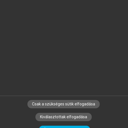
Jelöld meg a számodra fontos részeket, és
készíts
saját
jegyzeteket!
Egyéni előfizetéssel további
MeRSZ+ funkciókat
és
tartalmakat is elérhetsz.
Csak a szükséges sütik elfogadása
SZERZŐKNEK
CÉGEKNEK
KÖNYVTÁROSOKNAK
Kiválasztottak elfogadása
SZERKESZTÉSI ÉS LEKTORÁLÁSI ALAPELVEK