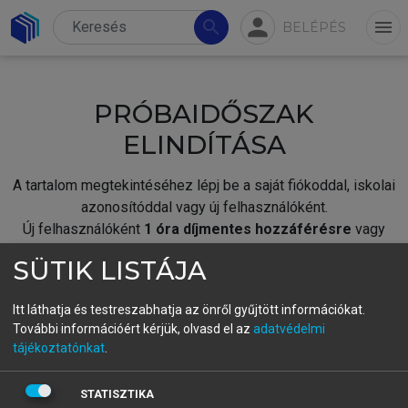
person
search
menu
BELÉPÉS
PRÓBAIDŐSZAK
ELINDÍTÁSA
A tartalom megtekintéséhez lépj be a saját fiókoddal, iskolai
azonosítóddal vagy új felhasználóként.
Új felhasználóként
1 óra díjmentes hozzáférésre
vagy
jogosult.
SÜTIK LISTÁJA
A próbaidőszak elindításához,
jelentkezz
be meglévő
fiókoddal,
vagy hozz létre új fiókot.
Itt láthatja és testreszabhatja az önről gyűjtött információkat.
További információért kérjük, olvasd el az
adatvédelmi
A regisztráció után a
próbaidőszak
automatikusan
elindul.
tájékoztatónkat
.
BELÉPÉS SAJÁT FIÓKKAL
STATISZTIKA