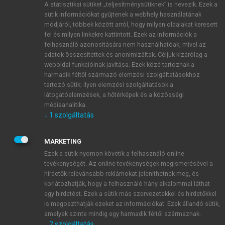
A statisztikai sütiket „teljesítménysütiknek” is nevezik. Ezek a
sütik információkat gyűjtenek a webhely használatának
módjáról, többek között arról, hogy milyen oldalakat keresett
ÚJ FIÓK LÉTREHOZÁSA
fel és milyen linkekre kattintott. Ezek az információk a
1 óra díjmentes hozzáférés
felhasználó azonosítására nem használhatóak, mivel az
adatok összesítettek és anonimizáltak. Céljuk kizárólag a
weboldal funkcióinak javítása. Ezek közé tartoznak a
E-MAIL-CÍM
harmadik féltől származó elemzési szolgáltatásokhoz
tartozó sütik; ilyen elemzési szolgáltatások a
látogatóelemzések, a hőtérképek és a közösségi
NÉV
médiaanalitika.
↓
1
szolgáltatás
JELSZÓ
MARKETING
Ezek a sütik nyomon követik a felhasználó online
tevékenységét. Az online tevékenységek megismerésével a
JELSZÓ ÚJRA
hirdetők relevánsabb reklámokat jeleníthetnek meg, és
korlátozhatják, hogy a felhasználó hány alkalommal láthat
egy hirdetést. Ezek a sütik más szervezetekkel és hirdetőkkel
is megoszthatják ezeket az információkat. Ezek állandó sütik,
Kérek értesítést a MeRSZ újdonságairól, akcióiról.
amelyek szinte mindig egy harmadik féltől származnak.
↓
2
szolgáltatás