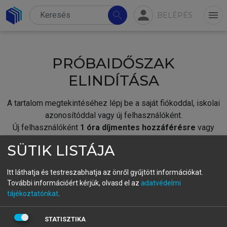
person
search
menu
BELÉPÉS
PRÓBAIDŐSZAK
ELINDÍTÁSA
A tartalom megtekintéséhez lépj be a saját fiókoddal, iskolai
azonosítóddal vagy új felhasználóként.
Új felhasználóként
1 óra díjmentes hozzáférésre
vagy
jogosult.
SÜTIK LISTÁJA
A próbaidőszak elindításához,
jelentkezz
be meglévő
fiókoddal,
vagy hozz létre új fiókot.
Itt láthatja és testreszabhatja az önről gyűjtött információkat.
További információért kérjük, olvasd el az
adatvédelmi
A regisztráció után a
próbaidőszak
automatikusan
elindul.
tájékoztatónkat
.
BELÉPÉS SAJÁT FIÓKKAL
STATISZTIKA