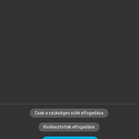
Jelöld meg a számodra fontos részeket, és
készíts
saját
jegyzeteket!
Egyéni előfizetéssel további
MeRSZ+ funkciókat
és
tartalmakat is elérhetsz.
Csak a szükséges sütik elfogadása
SZERZŐKNEK
CÉGEKNEK
KÖNYVTÁROSOKNAK
Kiválasztottak elfogadása
SZERKESZTÉSI ÉS LEKTORÁLÁSI ALAPELVEK