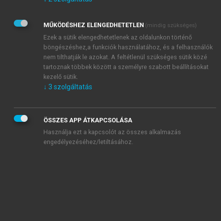
Kérek értesítést az Akadémiai Kiadó Zrt. újdonságairól,
akcióiról.
MŰKÖDÉSHEZ ELENGEDHETETLEN
(mindig szükséges)
Az
Adatkezelési tájékoztatóban
foglaltakat tudomásul
veszem és elfogadom.
Ezek a sütik elengedhetetlenek az oldalunkon történő
Az
Általános vásárlási feltételeket
, valamint a
szotar.net
és a
böngészéshez,a funkciók használatához, és a felhasználók
mersz.hu
oldalak licencszerződéseiben foglaltakat
nem tilthatják le azokat. A feltétlenül szükséges sütik közé
tudomásul veszem és elfogadom.
tartoznak többek között a személyre szabott beállításokat
kezelő sütik.
↓
3
szolgáltatás
KIPRÓBÁLOM
ÖSSZES APP ÁTKAPCSOLÁSA
Használja ezt a kapcsolót az összes alkalmazás
engedélyezéséhez/letiltásához.
MIÉRT ÉRDEMES A MERSZ ONLINE
OKOSKÖNYVTÁRAT HASZNÁLNI?