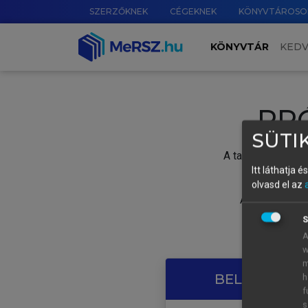
SZERZŐKNEK
CÉGEKNEK
KÖNYVTÁROSO
KÖNYVTÁR
KED
PR
SÜTIK
A tartalom megtek
Itt láthatja 
olvasd el az
A próbaidősza
S
A
w
m
BELÉPÉS SAJ
h
f
s