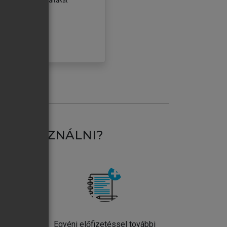
erződéseiben foglaltakat
ogadom.
ÓBÁLOM
AT HASZNÁLNI?
ntos
Egyéni előfizetéssel további