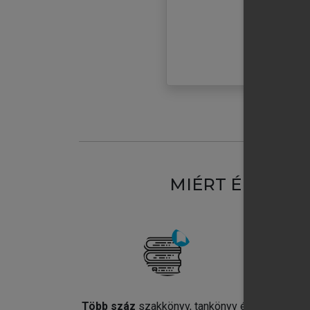
MIÉRT ÉRDEME
Több száz
szakkönyv, tankönyv és
Jel