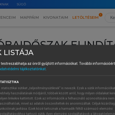
KNAK
SÚGÓ
VENCEIM
MAPPÁIM
KIVONATAIM
LETÖLTÉSEIM
ÓBAIDŐSZAK ELINDÍT
 LISTÁJA
intéséhez lépj be a saját fiókoddal, iskolai azonosítóddal vagy ú
és testreszabhatja az önről gyűjtött információkat.
További információért 
Új felhasználóként
1 óra díjmentes hozzáférésre
vagy jogosult
adatvédelmi tájékoztatónkat
.
k elindításához,
jelentkezz
be meglévő fiókoddal,
vagy hozz lé
A regisztráció után a
próbaidőszak
automatikusan
elindul.
TATISZTIKA
 statisztikai sütiket „teljesítménysütiknek” is nevezik. Ezek a sütik információka
ebhely használatának módjáról, többek között arról, hogy milyen oldalakat kere
ilyen linkekre kattintott. Ezek az információk a felhasználó azonosítására nem
ÚJ FIÓK 
ÁT FIÓKKAL
asználhatóak, mivel az adatok összesítettek és anonimizáltak. Céljuk kizáróla
1 óra díjme
unkcióinak javítása. Ezek közé tartoznak a harmadik féltől származó elemzési
zolgáltatásokhoz tartozó sütik; ilyen elemzési szolgáltatások a látogatóelemz