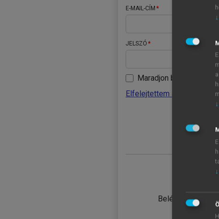
h
E-MAIL-CÍM
↓
JELSZÓ
E
m
a
Maradjon belépve
h
Elfelejtettem a jelszavamat
m
↓
BELÉ
M
E
h
t
↓
TANULÓ
Belépés intézmén
Ö
H