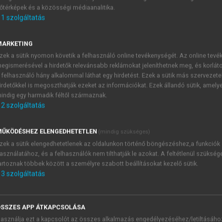
őtérképek és a közösségi médiaanalitika.
E-MAIL-CÍM
1
szolgáltatás
MARKETING
NÉV
zek a sütik nyomon követik a felhasználó online tevékenységét. Az online tev
egismerésével a hirdetők relevánsabb reklámokat jeleníthetnek meg, és korlát
 felhasználó hány alkalommal láthat egy hirdetést. Ezek a sütik más szervezete
JELSZÓ
irdetőkkel is megoszthatják ezeket az információkat. Ezek állandó sütik, amely
indig egy harmadik féltől származnak.
2
szolgáltatás
JELSZÓ ÚJRA
PÉS
ŰKÖDÉSHEZ ELENGEDHETETLEN
(mindig szükséges)
zek a sütik elengedhetetlenek az oldalunkon történő böngészéshez,a funkciók
asználatához, és a felhasználók nem tilthatják le azokat. A feltétlenül szükség
Kérek értesítést a MeRSZ új
artoznak többek között a személyre szabott beállításokat kezelő sütik.
Kérek értesítést az Akadémi
3
szolgáltatás
akcióiról.
 VAGY?
Az
Adatkezelési tájékozta
yi azonosítóval
veszem és elfogadom.
SSZES APP ÁTKAPCSOLÁSA
Az
Általános vásárlási felt
asználja ezt a kapcsolót az összes alkalmazás engedélyezéséhez/letiltásáho