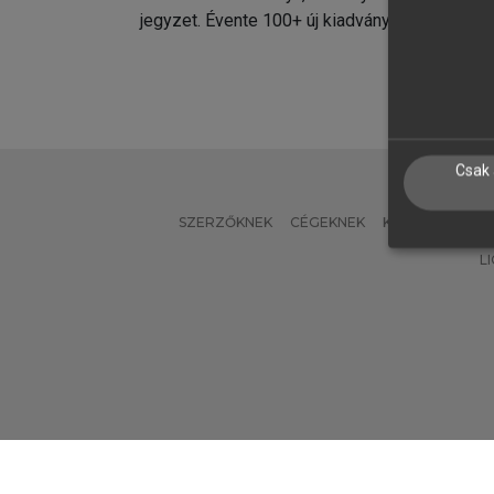
jegyzet. Évente 100+ új kiadvány.
kiadvá
Csak 
SZERZŐKNEK
CÉGEKNEK
KÖNYVTÁROSO
L
Verzió: 2.7.2