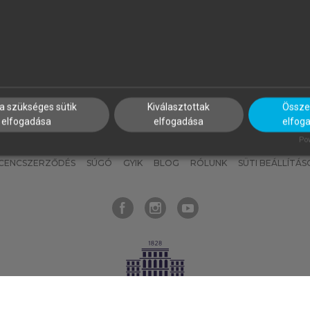
nyokat, hogy bármikor azonnal
részeket, és
készíts
saj
hozzájuk férhess!
jegyzeteket!
a szükséges sütik
Kiválasztottak
Összes
elfogadása
elfogadása
elfog
KNAK
SZERKESZTÉSI ÉS LEKTORÁLÁSI ALAPELVEK
MI – ÁLTALÁNOS
Pow
ICENCSZERZŐDÉS
SÚGÓ
GYIK
BLOG
RÓLUNK
SÜTI BEÁLLÍTÁS