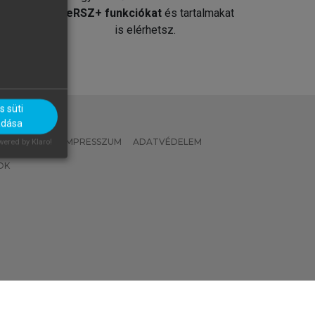
át
MeRSZ+ funkciókat
és tartalmakat
is elérhetsz.
 süti
adása
 IRÁNYELVEK
IMPRESSZUM
ADATVÉDELEM
ered by Klaro!
OK