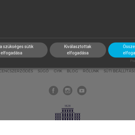
nyokat, hogy bármikor azonnal
részeket, és
készíts
saj
hozzájuk férhess!
jegyzeteket!
a szükséges sütik
Kiválasztottak
Összes
elfogadása
elfogadása
elfog
KNAK
SZERKESZTÉSI ÉS LEKTORÁLÁSI ALAPELVEK
MI – ÁLTALÁNOS
Pow
ICENCSZERZŐDÉS
SÚGÓ
GYIK
BLOG
RÓLUNK
SÜTI BEÁLLÍTÁS