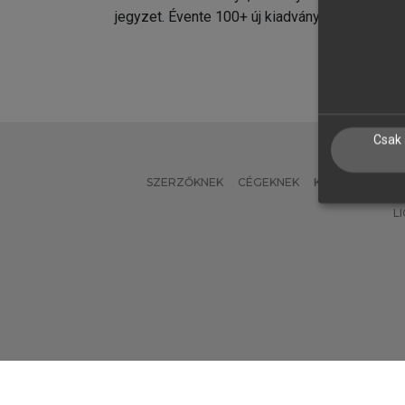
jegyzet. Évente 100+ új kiadvány.
kiadvá
Csak 
SZERZŐKNEK
CÉGEKNEK
KÖNYVTÁROSO
L
Verzió: 2.7.2