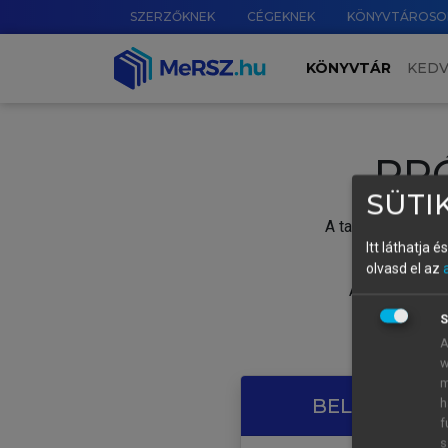
SZERZŐKNEK
CÉGEKNEK
KÖNYVTÁROSO
KÖNYVTÁR
KED
PR
SÜTIK
A tartalom megtek
Itt láthatja 
olvasd el az
A próbaidősza
S
A
w
m
BELÉPÉS SAJ
h
f
s