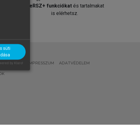
át
MeRSZ+ funkciókat
és tartalmakat
is elérhetsz.
 süti
adása
 IRÁNYELVEK
IMPRESSZUM
ADATVÉDELEM
ered by Klaro!
OK