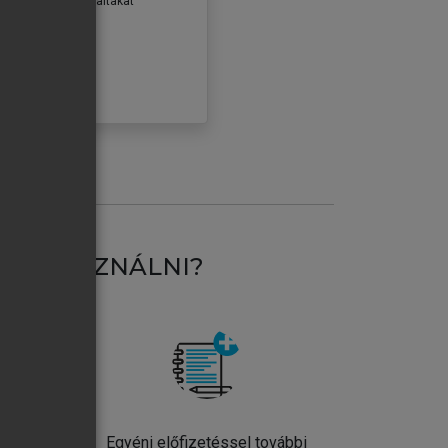
erződéseiben foglaltakat
ogadom.
ÓBÁLOM
AT HASZNÁLNI?
ntos
Egyéni előfizetéssel további