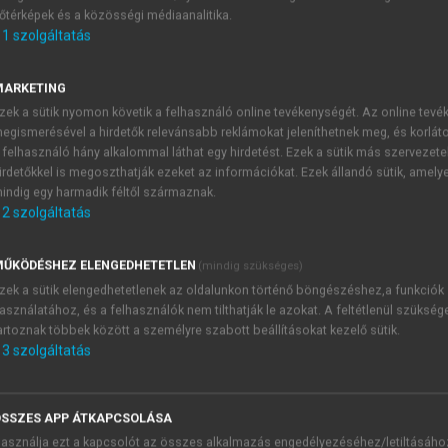
őtérképek és a közösségi médiaanalitika.
E-MAIL-CÍM
1
szolgáltatás
MARKETING
NÉV
zek a sütik nyomon követik a felhasználó online tevékenységét. Az online tev
egismerésével a hirdetők relevánsabb reklámokat jeleníthetnek meg, és korlát
 felhasználó hány alkalommal láthat egy hirdetést. Ezek a sütik más szervezete
JELSZÓ
irdetőkkel is megoszthatják ezeket az információkat. Ezek állandó sütik, amely
indig egy harmadik féltől származnak.
2
szolgáltatás
JELSZÓ ÚJRA
PÉS
ŰKÖDÉSHEZ ELENGEDHETETLEN
(mindig szükséges)
zek a sütik elengedhetetlenek az oldalunkon történő böngészéshez,a funkciók
asználatához, és a felhasználók nem tilthatják le azokat. A feltétlenül szükség
Kérek értesítést a MeRSZ új
artoznak többek között a személyre szabott beállításokat kezelő sütik.
Kérek értesítést az Akadémi
3
szolgáltatás
akcióiról.
 VAGY?
Az
Adatkezelési tájékozta
yi azonosítóval
veszem és elfogadom.
SSZES APP ÁTKAPCSOLÁSA
Az
Általános vásárlási felt
asználja ezt a kapcsolót az összes alkalmazás engedélyezéséhez/letiltásáho