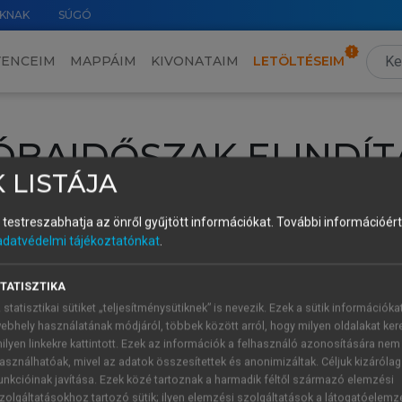
KNAK
SÚGÓ
VENCEIM
MAPPÁIM
KIVONATAIM
LETÖLTÉSEIM
ÓBAIDŐSZAK ELINDÍT
 LISTÁJA
intéséhez lépj be a saját fiókoddal, iskolai azonosítóddal vagy ú
és testreszabhatja az önről gyűjtött információkat.
További információért 
Új felhasználóként
1 óra díjmentes hozzáférésre
vagy jogosult
adatvédelmi tájékoztatónkat
.
k elindításához,
jelentkezz
be meglévő fiókoddal,
vagy hozz lé
A regisztráció után a
próbaidőszak
automatikusan
elindul.
TATISZTIKA
 statisztikai sütiket „teljesítménysütiknek” is nevezik. Ezek a sütik információka
ebhely használatának módjáról, többek között arról, hogy milyen oldalakat kere
ilyen linkekre kattintott. Ezek az információk a felhasználó azonosítására nem
ÚJ FIÓK 
ÁT FIÓKKAL
asználhatóak, mivel az adatok összesítettek és anonimizáltak. Céljuk kizáróla
1 óra díjme
unkcióinak javítása. Ezek közé tartoznak a harmadik féltől származó elemzési
zolgáltatásokhoz tartozó sütik; ilyen elemzési szolgáltatások a látogatóelemz