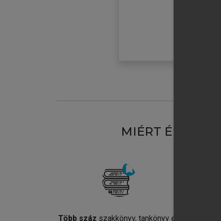
MIÉRT ÉRDEME
Több száz
szakkönyv, tankönyv és
Jel