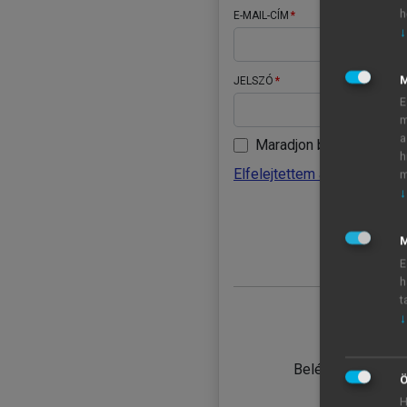
h
E-MAIL-CÍM
↓
JELSZÓ
E
m
a
Maradjon belépve
h
Elfelejtettem a jelszavamat
m
↓
BELÉ
M
E
h
t
↓
TANULÓ
Belépés intézmén
Ö
H