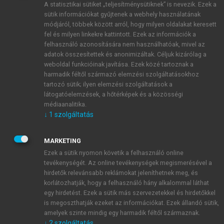
A statisztikai sütiket „teljesítménysütiknek” is nevezik. Ezek a
sütik információkat gyűjtenek a webhely használatának
módjáról, többek között arról, hogy milyen oldalakat keresett
ÚJ FIÓK LÉTREHOZÁSA
fel és milyen linkekre kattintott. Ezek az információk a
1 óra díjmentes hozzáférés
felhasználó azonosítására nem használhatóak, mivel az
adatok összesítettek és anonimizáltak. Céljuk kizárólag a
weboldal funkcióinak javítása. Ezek közé tartoznak a
E-MAIL-CÍM
harmadik féltől származó elemzési szolgáltatásokhoz
tartozó sütik; ilyen elemzési szolgáltatások a
látogatóelemzések, a hőtérképek és a közösségi
NÉV
médiaanalitika.
↓
1
szolgáltatás
JELSZÓ
MARKETING
Ezek a sütik nyomon követik a felhasználó online
tevékenységét. Az online tevékenységek megismerésével a
JELSZÓ ÚJRA
hirdetők relevánsabb reklámokat jeleníthetnek meg, és
korlátozhatják, hogy a felhasználó hány alkalommal láthat
egy hirdetést. Ezek a sütik más szervezetekkel és hirdetőkkel
is megoszthatják ezeket az információkat. Ezek állandó sütik,
Kérek értesítést a MeRSZ újdonságairól, akcióiról.
amelyek szinte mindig egy harmadik féltől származnak.
↓
2
szolgáltatás