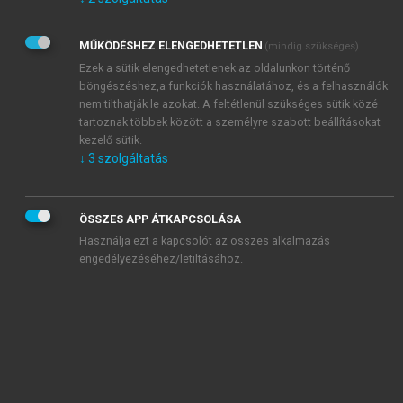
Kérek értesítést az Akadémiai Kiadó Zrt. újdonságairól,
akcióiról.
MŰKÖDÉSHEZ ELENGEDHETETLEN
(mindig szükséges)
Az
Adatkezelési tájékoztatóban
foglaltakat tudomásul
veszem és elfogadom.
Ezek a sütik elengedhetetlenek az oldalunkon történő
Az
Általános vásárlási feltételeket
, valamint a
szotar.net
és a
böngészéshez,a funkciók használatához, és a felhasználók
mersz.hu
oldalak licencszerződéseiben foglaltakat
nem tilthatják le azokat. A feltétlenül szükséges sütik közé
tudomásul veszem és elfogadom.
tartoznak többek között a személyre szabott beállításokat
kezelő sütik.
↓
3
szolgáltatás
KIPRÓBÁLOM
ÖSSZES APP ÁTKAPCSOLÁSA
Használja ezt a kapcsolót az összes alkalmazás
engedélyezéséhez/letiltásához.
MIÉRT ÉRDEMES A MERSZ ONLINE
OKOSKÖNYVTÁRAT HASZNÁLNI?