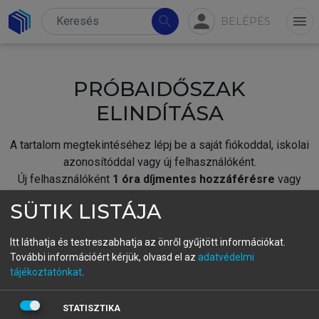
person
search
menu
BELÉPÉS
PRÓBAIDŐSZAK
ELINDÍTÁSA
A tartalom megtekintéséhez lépj be a saját fiókoddal, iskolai
azonosítóddal vagy új felhasználóként.
Új felhasználóként
1 óra díjmentes hozzáférésre
vagy
jogosult.
SÜTIK LISTÁJA
A próbaidőszak elindításához,
jelentkezz
be meglévő
fiókoddal,
vagy hozz létre új fiókot.
Itt láthatja és testreszabhatja az önről gyűjtött információkat.
További információért kérjük, olvasd el az
adatvédelmi
A regisztráció után a
próbaidőszak
automatikusan
elindul.
tájékoztatónkat
.
BELÉPÉS SAJÁT FIÓKKAL
STATISZTIKA