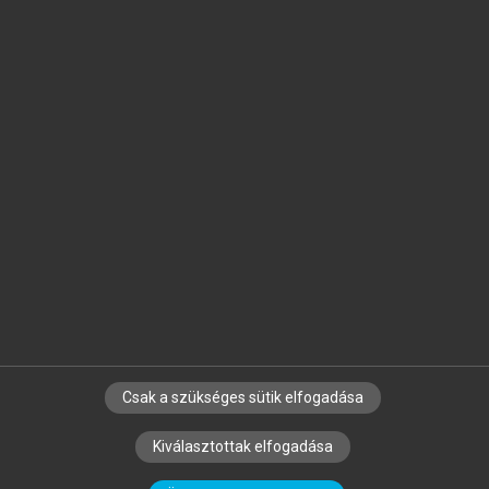
Jelöld meg a számodra fontos részeket, és
készíts
saját
jegyzeteket!
Egyéni előfizetéssel további
MeRSZ+ funkciókat
és
tartalmakat is elérhetsz.
Csak a szükséges sütik elfogadása
SZERZŐKNEK
CÉGEKNEK
KÖNYVTÁROSOKNAK
Kiválasztottak elfogadása
SZERKESZTÉSI ÉS LEKTORÁLÁSI ALAPELVEK