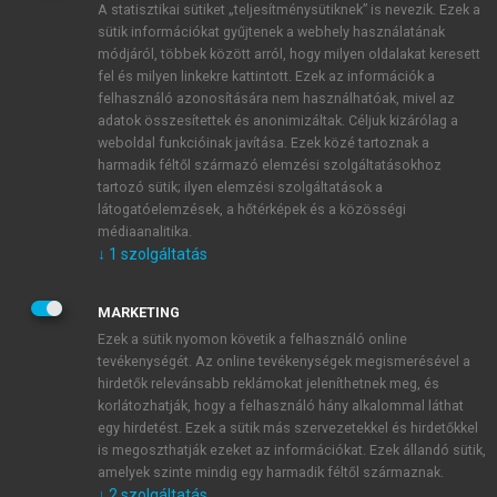
A statisztikai sütiket „teljesítménysütiknek” is nevezik. Ezek a
sütik információkat gyűjtenek a webhely használatának
módjáról, többek között arról, hogy milyen oldalakat keresett
ÚJ FIÓK LÉTREHOZÁSA
fel és milyen linkekre kattintott. Ezek az információk a
1 óra díjmentes hozzáférés
felhasználó azonosítására nem használhatóak, mivel az
adatok összesítettek és anonimizáltak. Céljuk kizárólag a
weboldal funkcióinak javítása. Ezek közé tartoznak a
E-MAIL-CÍM
harmadik féltől származó elemzési szolgáltatásokhoz
tartozó sütik; ilyen elemzési szolgáltatások a
látogatóelemzések, a hőtérképek és a közösségi
NÉV
médiaanalitika.
↓
1
szolgáltatás
JELSZÓ
MARKETING
Ezek a sütik nyomon követik a felhasználó online
tevékenységét. Az online tevékenységek megismerésével a
JELSZÓ ÚJRA
hirdetők relevánsabb reklámokat jeleníthetnek meg, és
korlátozhatják, hogy a felhasználó hány alkalommal láthat
egy hirdetést. Ezek a sütik más szervezetekkel és hirdetőkkel
is megoszthatják ezeket az információkat. Ezek állandó sütik,
Kérek értesítést a MeRSZ újdonságairól, akcióiról.
amelyek szinte mindig egy harmadik féltől származnak.
↓
2
szolgáltatás