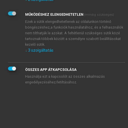
Kérek értesítést az Akadémiai Kiadó Zrt. újdonságairól,
akcióiról.
MŰKÖDÉSHEZ ELENGEDHETETLEN
(mindig szükséges)
Az
Adatkezelési tájékoztatóban
foglaltakat tudomásul
veszem és elfogadom.
Ezek a sütik elengedhetetlenek az oldalunkon történő
Az
Általános vásárlási feltételeket
, valamint a
szotar.net
és a
böngészéshez,a funkciók használatához, és a felhasználók
mersz.hu
oldalak licencszerződéseiben foglaltakat
nem tilthatják le azokat. A feltétlenül szükséges sütik közé
tudomásul veszem és elfogadom.
tartoznak többek között a személyre szabott beállításokat
kezelő sütik.
↓
3
szolgáltatás
KIPRÓBÁLOM
ÖSSZES APP ÁTKAPCSOLÁSA
Használja ezt a kapcsolót az összes alkalmazás
engedélyezéséhez/letiltásához.
MIÉRT ÉRDEMES A MERSZ ONLINE
OKOSKÖNYVTÁRAT HASZNÁLNI?