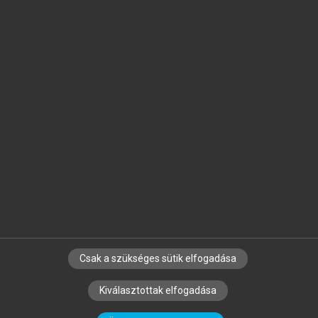
Jelöld meg a számodra fontos részeket, és
készíts
saját
jegyzeteket!
Egyéni előfizetéssel további
MeRSZ+ funkciókat
és
tartalmakat is elérhetsz.
Csak a szükséges sütik elfogadása
SZERZŐKNEK
CÉGEKNEK
KÖNYVTÁROSOKNAK
Kiválasztottak elfogadása
SZERKESZTÉSI ÉS LEKTORÁLÁSI ALAPELVEK