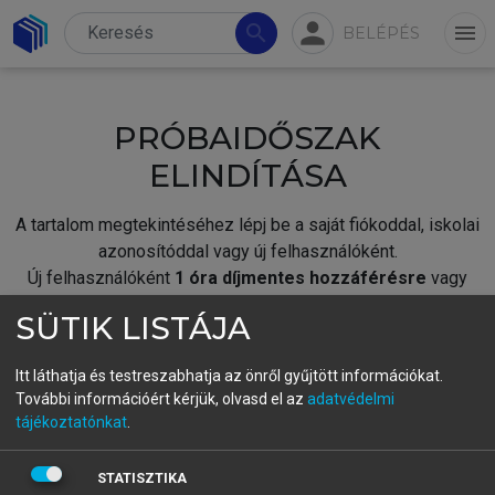
person
search
menu
BELÉPÉS
PRÓBAIDŐSZAK
ELINDÍTÁSA
A tartalom megtekintéséhez lépj be a saját fiókoddal, iskolai
azonosítóddal vagy új felhasználóként.
Új felhasználóként
1 óra díjmentes hozzáférésre
vagy
jogosult.
SÜTIK LISTÁJA
A próbaidőszak elindításához,
jelentkezz
be meglévő
fiókoddal,
vagy hozz létre új fiókot.
Itt láthatja és testreszabhatja az önről gyűjtött információkat.
További információért kérjük, olvasd el az
adatvédelmi
A regisztráció után a
próbaidőszak
automatikusan
elindul.
tájékoztatónkat
.
BELÉPÉS SAJÁT FIÓKKAL
STATISZTIKA