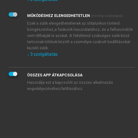
Kérek értesítést az Akadémiai Kiadó Zrt. újdonságairól,
akcióiról.
MŰKÖDÉSHEZ ELENGEDHETETLEN
(mindig szükséges)
Az
Adatkezelési tájékoztatóban
foglaltakat tudomásul
veszem és elfogadom.
Ezek a sütik elengedhetetlenek az oldalunkon történő
Az
Általános vásárlási feltételeket
, valamint a
szotar.net
és a
böngészéshez,a funkciók használatához, és a felhasználók
mersz.hu
oldalak licencszerződéseiben foglaltakat
nem tilthatják le azokat. A feltétlenül szükséges sütik közé
tudomásul veszem és elfogadom.
tartoznak többek között a személyre szabott beállításokat
kezelő sütik.
↓
3
szolgáltatás
KIPRÓBÁLOM
ÖSSZES APP ÁTKAPCSOLÁSA
Használja ezt a kapcsolót az összes alkalmazás
engedélyezéséhez/letiltásához.
MIÉRT ÉRDEMES A MERSZ ONLINE
OKOSKÖNYVTÁRAT HASZNÁLNI?