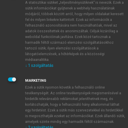
A statisztikai sütiket „teljesítménysütiknek” is nevezik. Ezek a
sütik információkat gyűjtenek a webhely használatának
módjáról, többek között arról, hogy milyen oldalakat keresett
ÚJ FIÓK LÉTREHOZÁSA
fel és milyen linkekre kattintott. Ezek az információk a
1 óra díjmentes hozzáférés
felhasználó azonosítására nem használhatóak, mivel az
adatok összesítettek és anonimizáltak. Céljuk kizárólag a
weboldal funkcióinak javítása. Ezek közé tartoznak a
E-MAIL-CÍM
harmadik féltől származó elemzési szolgáltatásokhoz
tartozó sütik; ilyen elemzési szolgáltatások a
látogatóelemzések, a hőtérképek és a közösségi
NÉV
médiaanalitika.
↓
1
szolgáltatás
JELSZÓ
MARKETING
Ezek a sütik nyomon követik a felhasználó online
tevékenységét. Az online tevékenységek megismerésével a
JELSZÓ ÚJRA
hirdetők relevánsabb reklámokat jeleníthetnek meg, és
korlátozhatják, hogy a felhasználó hány alkalommal láthat
egy hirdetést. Ezek a sütik más szervezetekkel és hirdetőkkel
is megoszthatják ezeket az információkat. Ezek állandó sütik,
Kérek értesítést a MeRSZ újdonságairól, akcióiról.
amelyek szinte mindig egy harmadik féltől származnak.
↓
2
szolgáltatás