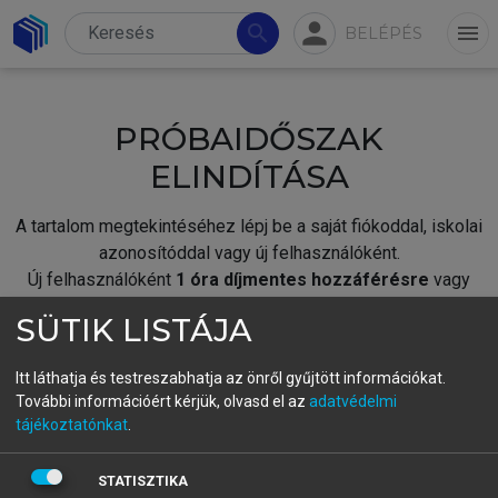
person
search
menu
BELÉPÉS
PRÓBAIDŐSZAK
ELINDÍTÁSA
A tartalom megtekintéséhez lépj be a saját fiókoddal, iskolai
azonosítóddal vagy új felhasználóként.
Új felhasználóként
1 óra díjmentes hozzáférésre
vagy
jogosult.
SÜTIK LISTÁJA
A próbaidőszak elindításához,
jelentkezz
be meglévő
fiókoddal,
vagy hozz létre új fiókot.
Itt láthatja és testreszabhatja az önről gyűjtött információkat.
További információért kérjük, olvasd el az
adatvédelmi
A regisztráció után a
próbaidőszak
automatikusan
elindul.
tájékoztatónkat
.
BELÉPÉS SAJÁT FIÓKKAL
STATISZTIKA