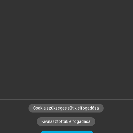
Jelöld meg a számodra fontos részeket, és
készíts
saját
jegyzeteket!
Egyéni előfizetéssel további
MeRSZ+ funkciókat
és
tartalmakat is elérhetsz.
Csak a szükséges sütik elfogadása
SZERZŐKNEK
CÉGEKNEK
KÖNYVTÁROSOKNAK
Kiválasztottak elfogadása
SZERKESZTÉSI ÉS LEKTORÁLÁSI ALAPELVEK