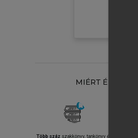
MIÉRT ÉRDEME
Több száz
szakkönyv, tankönyv és
Jel