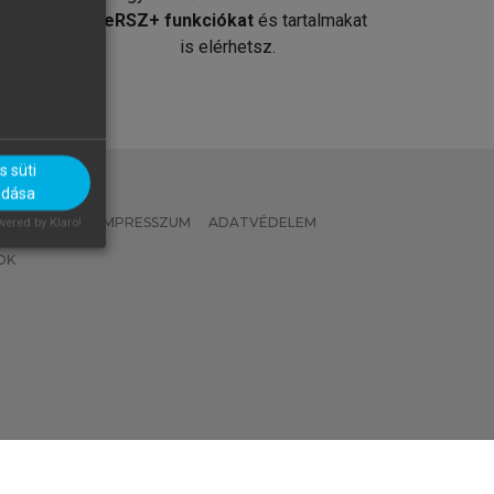
át
MeRSZ+ funkciókat
és tartalmakat
is elérhetsz.
 süti
adása
 IRÁNYELVEK
IMPRESSZUM
ADATVÉDELEM
ered by Klaro!
OK