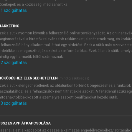
őtérképek és a közösségi médiaanalitika.
E-MAIL-CÍM
1
szolgáltatás
MARKETING
NÉV
zek a sütik nyomon követik a felhasználó online tevékenységét. Az online tev
egismerésével a hirdetők relevánsabb reklámokat jeleníthetnek meg, és korlát
 felhasználó hány alkalommal láthat egy hirdetést. Ezek a sütik más szervezete
JELSZÓ
irdetőkkel is megoszthatják ezeket az információkat. Ezek állandó sütik, amely
indig egy harmadik féltől származnak.
2
szolgáltatás
JELSZÓ ÚJRA
PÉS
ŰKÖDÉSHEZ ELENGEDHETETLEN
(mindig szükséges)
zek a sütik elengedhetetlenek az oldalunkon történő böngészéshez,a funkciók
asználatához, és a felhasználók nem tilthatják le azokat. A feltétlenül szükség
Kérek értesítést a MeRSZ új
artoznak többek között a személyre szabott beállításokat kezelő sütik.
Kérek értesítést az Akadémi
3
szolgáltatás
akcióiról.
 VAGY?
Az
Adatkezelési tájékozta
yi azonosítóval
veszem és elfogadom.
SSZES APP ÁTKAPCSOLÁSA
Az
Általános vásárlási felt
asználja ezt a kapcsolót az összes alkalmazás engedélyezéséhez/letiltásáho