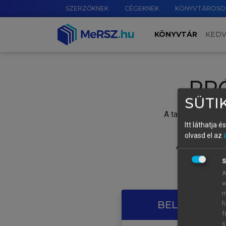
SZERZŐKNEK
CÉGEKNEK
KÖNYVTÁROSO
KÖNYVTÁR
KED
PR
SÜTIK
A tartalom megtek
Itt láthatja 
olvasd el az
A próbaidősza
S
A
w
m
BELÉPÉS SAJ
h
f
s