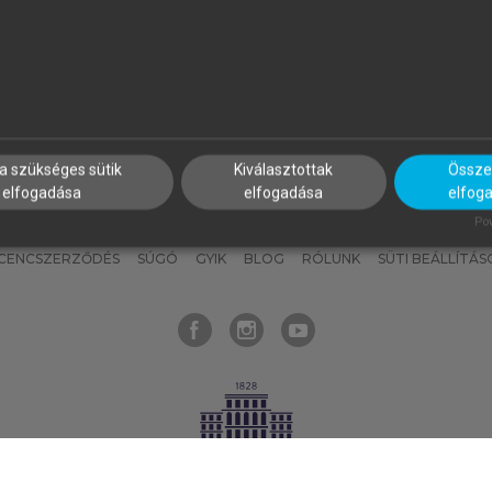
nyokat, hogy bármikor azonnal
részeket, és
készíts
saj
hozzájuk férhess!
jegyzeteket!
a szükséges sütik
Kiválasztottak
Összes
elfogadása
elfogadása
elfog
KNAK
SZERKESZTÉSI ÉS LEKTORÁLÁSI ALAPELVEK
MI – ÁLTALÁNOS
Pow
ICENCSZERZŐDÉS
SÚGÓ
GYIK
BLOG
RÓLUNK
SÜTI BEÁLLÍTÁS