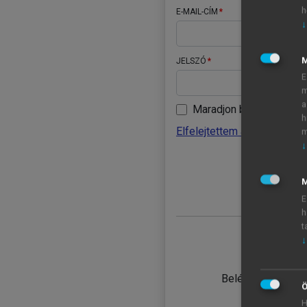
h
E-MAIL-CÍM
↓
JELSZÓ
E
m
a
Maradjon belépve
h
Elfelejtettem a jelszavamat
m
↓
BELÉ
M
E
h
t
↓
TANULÓ
Belépés intézmén
Ö
H