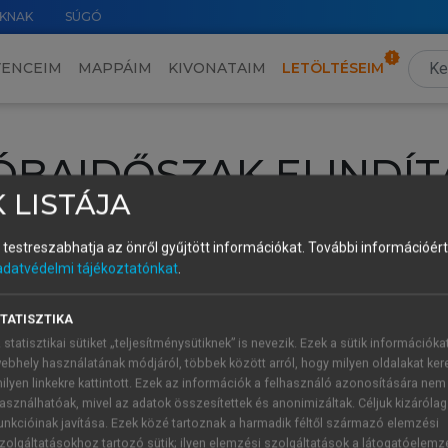
KNAK
SÚGÓ
VENCEIM
MAPPÁIM
KIVONATAIM
LETÖLTÉSEIM
ÓBAIDŐSZAK ELINDÍT
 LISTÁJA
intéséhez lépj be a saját fiókoddal, iskolai azonosítóddal vagy ú
és testreszabhatja az önről gyűjtött információkat.
További információért 
Új felhasználóként
1 óra díjmentes hozzáférésre
vagy jogosult
adatvédelmi tájékoztatónkat
.
k elindításához,
jelentkezz
be meglévő fiókoddal,
vagy hozz lé
A regisztráció után a
próbaidőszak
automatikusan
elindul.
TATISZTIKA
 statisztikai sütiket „teljesítménysütiknek” is nevezik. Ezek a sütik információka
ebhely használatának módjáról, többek között arról, hogy milyen oldalakat kere
ilyen linkekre kattintott. Ezek az információk a felhasználó azonosítására nem
ÚJ FIÓK 
ÁT FIÓKKAL
asználhatóak, mivel az adatok összesítettek és anonimizáltak. Céljuk kizáróla
1 óra díjme
unkcióinak javítása. Ezek közé tartoznak a harmadik féltől származó elemzési
zolgáltatásokhoz tartozó sütik; ilyen elemzési szolgáltatások a látogatóelemz