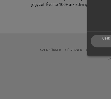
jegyzet. Évente 100+ új kiadvány.
kiadvá
Csak 
SZERZŐKNEK
CÉGEKNEK
KÖNYVTÁROSO
L
Verzió: 2.7.2