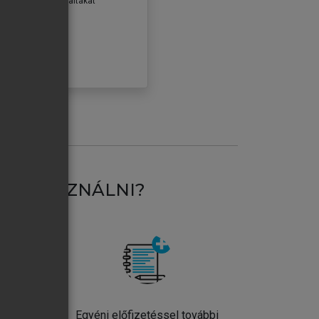
erződéseiben foglaltakat
ogadom.
ÓBÁLOM
AT HASZNÁLNI?
ntos
Egyéni előfizetéssel további