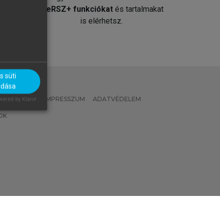
át
MeRSZ+ funkciókat
és tartalmakat
is elérhetsz.
 süti
adása
 IRÁNYELVEK
IMPRESSZUM
ADATVÉDELEM
ered by Klaro!
OK