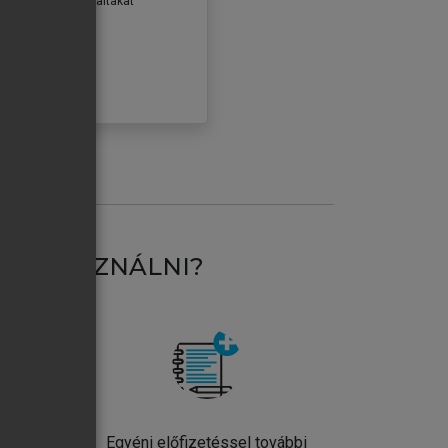
erződéseiben foglaltakat
ogadom.
ÓBÁLOM
AT HASZNÁLNI?
ntos
Egyéni előfizetéssel további