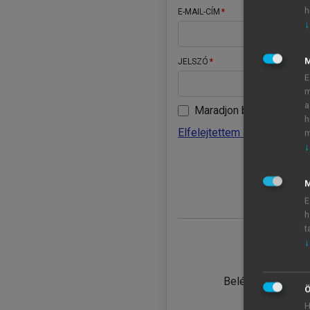
h
E-MAIL-CÍM
↓
JELSZÓ
E
m
a
Maradjon belépve
h
Elfelejtettem a jelszavamat
m
↓
BELÉ
M
E
h
t
↓
TANULÓ
Belépés intézmén
Ö
H