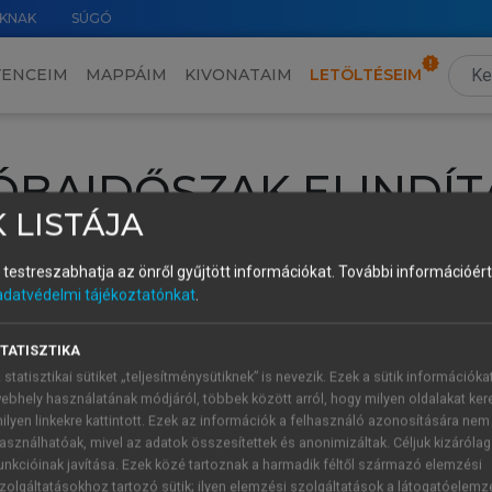
KNAK
SÚGÓ
VENCEIM
MAPPÁIM
KIVONATAIM
LETÖLTÉSEIM
ÓBAIDŐSZAK ELINDÍT
 LISTÁJA
intéséhez lépj be a saját fiókoddal, iskolai azonosítóddal vagy ú
és testreszabhatja az önről gyűjtött információkat.
További információért 
Új felhasználóként
1 óra díjmentes hozzáférésre
vagy jogosult
adatvédelmi tájékoztatónkat
.
k elindításához,
jelentkezz
be meglévő fiókoddal,
vagy hozz lé
A regisztráció után a
próbaidőszak
automatikusan
elindul.
TATISZTIKA
 statisztikai sütiket „teljesítménysütiknek” is nevezik. Ezek a sütik információka
ebhely használatának módjáról, többek között arról, hogy milyen oldalakat kere
ilyen linkekre kattintott. Ezek az információk a felhasználó azonosítására nem
ÚJ FIÓK 
ÁT FIÓKKAL
asználhatóak, mivel az adatok összesítettek és anonimizáltak. Céljuk kizáróla
1 óra díjme
unkcióinak javítása. Ezek közé tartoznak a harmadik féltől származó elemzési
zolgáltatásokhoz tartozó sütik; ilyen elemzési szolgáltatások a látogatóelemz