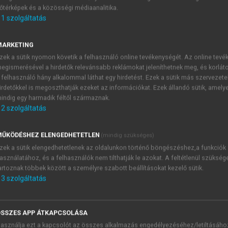
őtérképek és a közösségi médiaanalitika.
E-MAIL-CÍM
1
szolgáltatás
MARKETING
NÉV
zek a sütik nyomon követik a felhasználó online tevékenységét. Az online tev
egismerésével a hirdetők relevánsabb reklámokat jeleníthetnek meg, és korlát
 felhasználó hány alkalommal láthat egy hirdetést. Ezek a sütik más szervezete
JELSZÓ
irdetőkkel is megoszthatják ezeket az információkat. Ezek állandó sütik, amely
indig egy harmadik féltől származnak.
2
szolgáltatás
JELSZÓ ÚJRA
PÉS
ŰKÖDÉSHEZ ELENGEDHETETLEN
(mindig szükséges)
zek a sütik elengedhetetlenek az oldalunkon történő böngészéshez,a funkciók
asználatához, és a felhasználók nem tilthatják le azokat. A feltétlenül szükség
Kérek értesítést a MeRSZ új
artoznak többek között a személyre szabott beállításokat kezelő sütik.
Kérek értesítést az Akadémi
3
szolgáltatás
akcióiról.
 VAGY?
Az
Adatkezelési tájékozta
yi azonosítóval
veszem és elfogadom.
SSZES APP ÁTKAPCSOLÁSA
Az
Általános vásárlási felt
asználja ezt a kapcsolót az összes alkalmazás engedélyezéséhez/letiltásáho