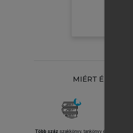
MIÉRT ÉRDEME
Több száz
szakkönyv, tankönyv és
Jel