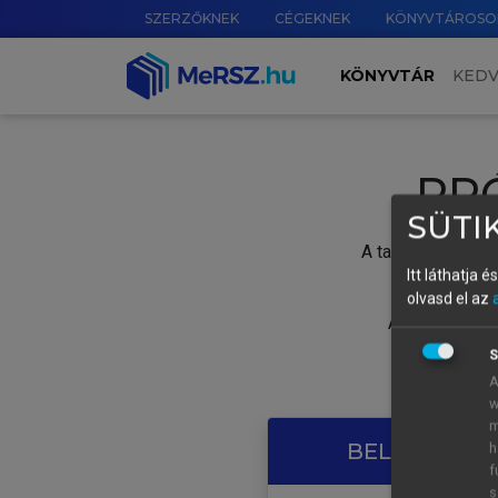
SZERZŐKNEK
CÉGEKNEK
KÖNYVTÁROSO
KÖNYVTÁR
KED
PR
SÜTIK
A tartalom megtek
Itt láthatja 
olvasd el az
A próbaidősza
S
A
w
m
BELÉPÉS SAJ
h
f
s