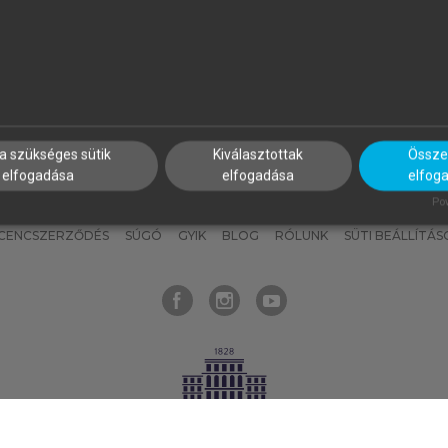
nyokat, hogy bármikor azonnal
részeket, és
készíts
saj
hozzájuk férhess!
jegyzeteket!
a szükséges sütik
Kiválasztottak
Összes
elfogadása
elfogadása
elfog
KNAK
SZERKESZTÉSI ÉS LEKTORÁLÁSI ALAPELVEK
MI – ÁLTALÁNOS
Pow
ICENCSZERZŐDÉS
SÚGÓ
GYIK
BLOG
RÓLUNK
SÜTI BEÁLLÍTÁS