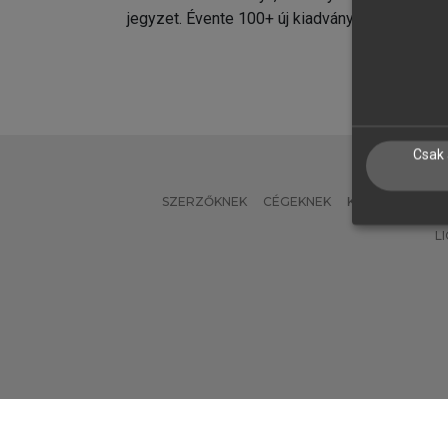
jegyzet. Évente 100+ új kiadvány.
kiadvá
Csak 
SZERZŐKNEK
CÉGEKNEK
KÖNYVTÁROSO
L
Verzió: 2.7.2